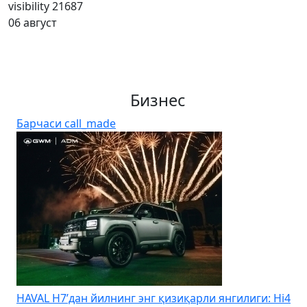
visibility
21687
06 август
Бизнес
Барчаси
call_made
HAVAL H7’дан йилнинг энг қизиқарли янгилиги: Hi4
K