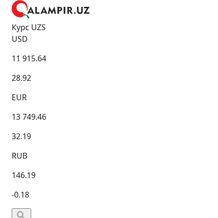
Курс UZS
USD
11 915.64
28.92
EUR
13 749.46
32.19
RUB
146.19
-0.18