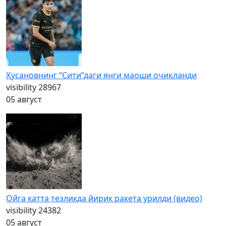
Ҳусановнинг “Сити”даги янги маоши очиқланди
visibility
28967
05 август
Ойга катта тезликда йирик ракета урилди (видео)
visibility
24382
05 август