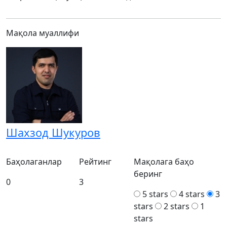
Мақола муаллифи
Шахзод Шукуров
Баҳолаганлар
Рейтинг
Мақолага баҳо
беринг
0
3
5 stars
4 stars
3
stars
2 stars
1
stars