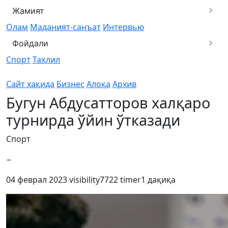
Жамият
Олам
Маданият-санъат
Интервью
Фойдали
Спорт
Таҳлил
Сайт хақида
Бизнес
Алоқа
Архив
Бугун Абдусатторов халқаро
турнирда ўйин ўтказади
Спорт
−
04 феврал 2023
visibility
7722
timer
1 дақиқа