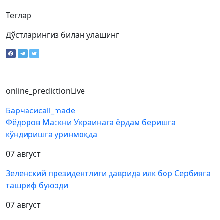
Теглар
Дўстларингиз билан улашинг
online_prediction
Live
Барчаси
call_made
Фёдоров Маскни Украинага ёрдам беришга
кўндиришга уринмоқда
07 август
Зеленский президентлиги даврида илк бор Сербияга
ташриф буюрди
07 август