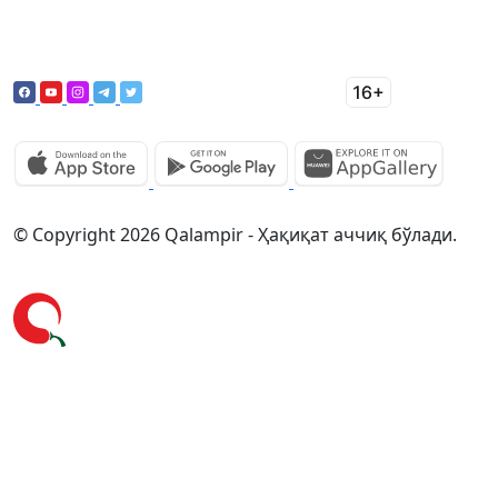
© Copyright 2026 Qalampir - Ҳақиқат аччиқ бўлади.