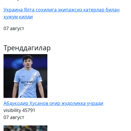
Украина Ялта соҳилига экипажсиз катерлар билан
ҳужум қилди
07 август
Тренддагилар
Абдуқодир Ҳусанов оғир жудоликка учради
visibility
45791
07 август