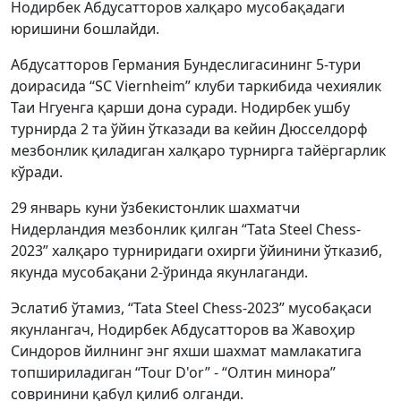
Нодирбек Абдусатторов халқаро мусобақадаги
юришини бошлайди.
Абдусатторов Германия Бундеслигасининг 5-тури
доирасида “SC Viernheim” клуби таркибида чехиялик
Таи Нгуенга қарши дона суради. Нодирбек ушбу
турнирда 2 та ўйин ўтказади ва кейин Дюсселдорф
мезбонлик қиладиган халқаро турнирга тайёргарлик
кўради.
29 январь куни ўзбекистонлик шахматчи
Нидерландия мезбонлик қилган “Tata Steel Chess-
2023” халқаро турниридаги охирги ўйинини ўтказиб,
якунда мусобақани 2-ўринда якунлаганди.
Эслатиб ўтамиз, “Tata Steel Chess-2023” мусобақаси
якунлангач, Нодирбек Абдусатторов ва Жавоҳир
Синдоров йилнинг энг яхши шахмат мамлакатига
топшириладиган “Tour D'or” - “Олтин минора”
совринини қабул қилиб олганди.