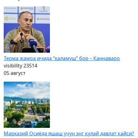
Терма жамоа ичида “каламуш” бор – Каннаваро
visibility
23514
05 август
Марказий Осиёда яшаш учун энг қулай давлат қайси?