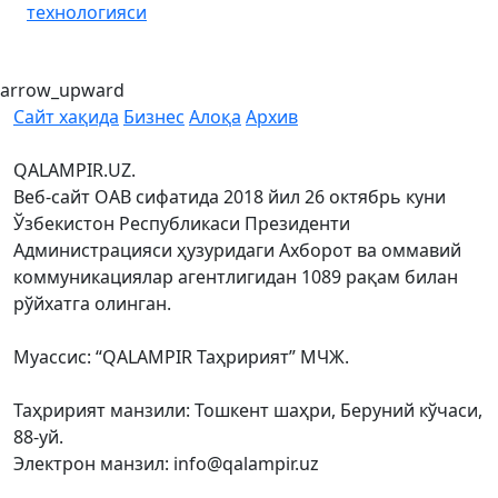
технологияси
arrow_upward
Сайт хақида
Бизнес
Алоқа
Архив
QALAMPIR.UZ.
Веб-сайт ОАВ сифатида 2018 йил 26 октябрь куни
Ўзбекистон Республикаси Президенти
Администрацияси ҳузуридаги Ахборот ва оммавий
коммуникациялар агентлигидан 1089 рақам билан
рўйхатга олинган.
Муассис: “QALAMPIR Таҳририят” МЧЖ.
Таҳририят манзили: Тошкент шаҳри, Беруний кўчаси,
88-уй.
Электрон манзил: info@qalampir.uz