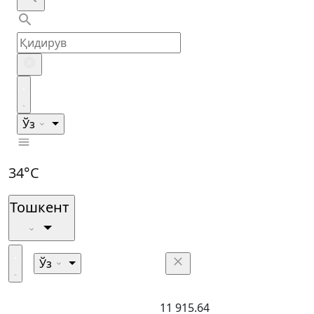
Ўз
34°C
Тошкент
Ўз
11 915.64