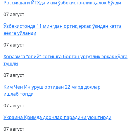
Россиядаги ЙТҲда икки ўзбекистонлик ҳалок бўлди
07 август
Ўзбекистонда 11 мингдан ортиқ эркак ўзидан катта
аёлга уйланди
07 август
Хоразмга “опий” сотишга борган ургутлик эркак қўлга
тушди
07 август
Ким Чен Ин уруш ортидан 22 млрд доллар
ишлаб топди
07 август
Украина Қримда дронлар парадини уюштирди
07 август