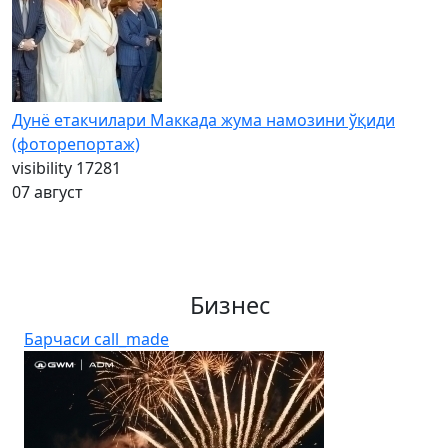
Дунё етакчилари Маккада жума намозини ўқиди
(фоторепортаж)
visibility
17281
07 август
Бизнес
Барчаси
call_made