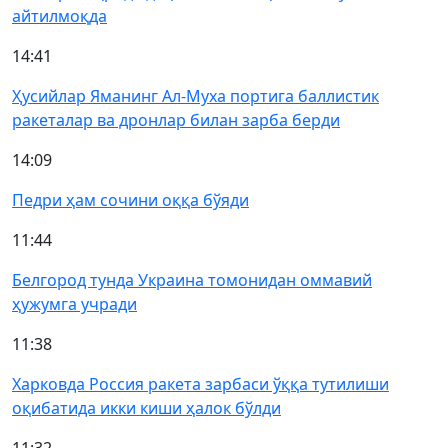
айтилмоқда
14:41
Ҳусийлар Яманинг Ал-Муха портига баллистик
ракеталар ва дронлар билан зарба берди
14:09
Педри ҳам сочини оққа бўяди
11:44
Белгород тунда Украина томонидан оммавий
ҳужумга учради
11:38
Харковда Россия ракета зарбаси ўққа тутилиши
оқибатида икки киши ҳалок бўлди