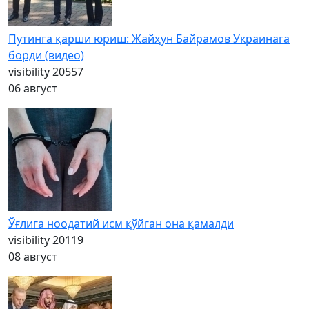
Путинга қарши юриш: Жайҳун Байрамов Украинага
борди (видео)
visibility
20557
06 август
Ўғлига ноодатий исм қўйган она қамалди
visibility
20119
08 август