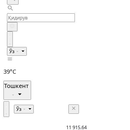
Ўз
39°C
Тошкент
Ўз
11 915.64