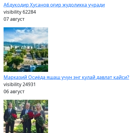
Абдуқодир Ҳусанов оғир жудоликка учради
visibility
62284
07 август
Марказий Осиёда яшаш учун энг қулай давлат қайси?
visibility
24931
06 август