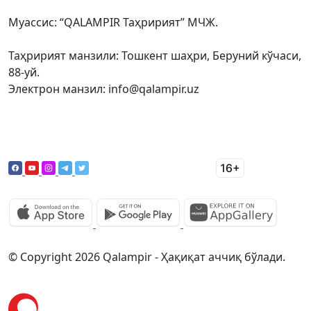
Муассис: “QALAMPIR Таҳририят” МЧЖ.
Таҳририят манзили: Тошкент шаҳри, Беруний кўчаси,
88-уй.
Электрон манзил: info@qalampir.uz
© Copyright 2026 Qalampir - Ҳақиқат аччиқ бўлади.