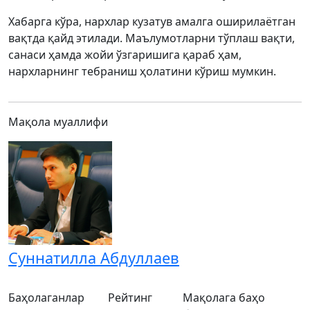
Хабарга кўра, нархлар кузатув амалга оширилаётган
вақтда қайд этилади. Маълумотларни тўплаш вақти,
санаси ҳамда жойи ўзгаришига қараб ҳам,
нархларнинг тебраниш ҳолатини кўриш мумкин.
Мақола муаллифи
Суннатилла Абдуллаев
Баҳолаганлар
Рейтинг
Мақолага баҳо