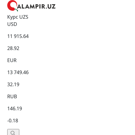
Курс UZS
USD
11 915.64
28.92
EUR
13 749.46
32.19
RUB
146.19
-0.18