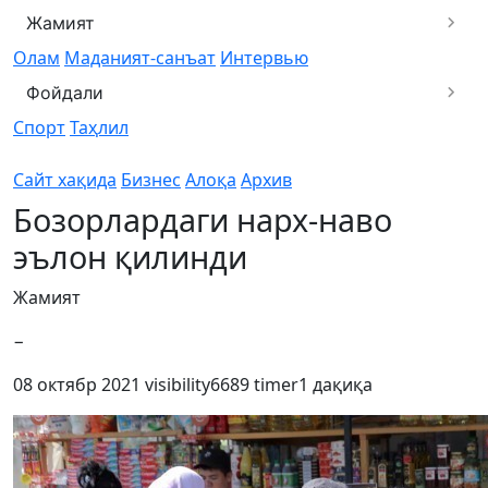
Жамият
Олам
Маданият-санъат
Интервью
Фойдали
Спорт
Таҳлил
Сайт хақида
Бизнес
Алоқа
Архив
Бозорлардаги нарх-наво
эълон қилинди
Жамият
−
08 октябр 2021
visibility
6689
timer
1 дақиқа