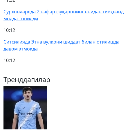
11:32
Сурхондарёда 2 нафар фуқаронинг ёнидан гиёҳванд
модда топилди
10:12
Ситсилияда Этна вулқони шиддат билан отилишда
давом этмоқда
10:12
Тренддагилар