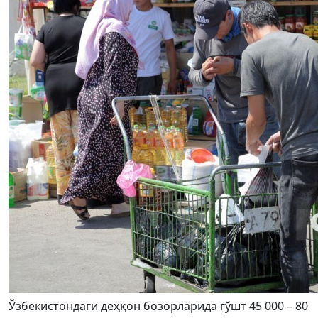
Ўзбекистондаги деҳқон бозорларида гўшт 45 000 – 80