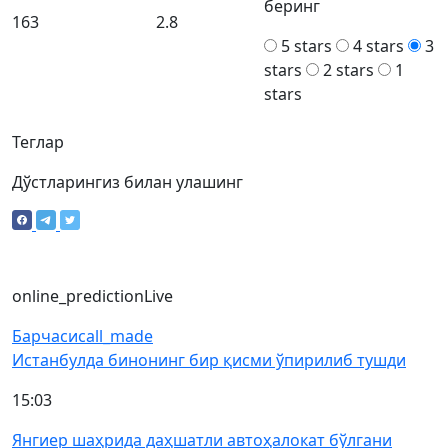
беринг
163
2.8
5 stars
4 stars
3
stars
2 stars
1
stars
Теглар
Дўстларингиз билан улашинг
online_prediction
Live
Барчаси
call_made
Истанбулда бинонинг бир қисми ўпирилиб тушди
15:03
Янгиер шаҳрида даҳшатли автоҳалокат бўлгани