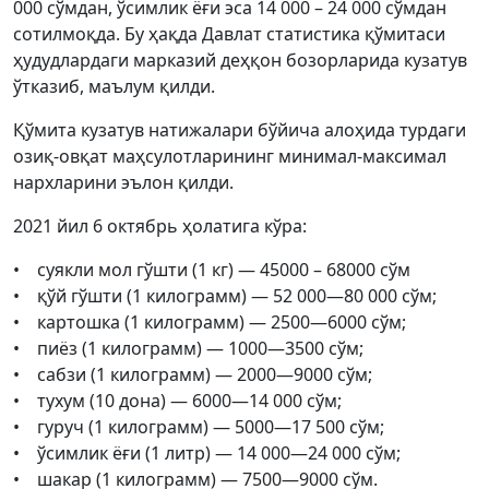
000 сўмдан, ўсимлик ёғи эса 14 000 – 24 000 сўмдан
сотилмоқда. Бу ҳақда Давлат статистика қўмитаси
ҳудудлардаги марказий деҳқон бозорларида кузатув
ўтказиб, маълум қилди.
Қўмита кузатув натижалари бўйича алоҳида турдаги
озиқ-овқат маҳсулотларининг минимал-максимал
нархларини эълон қилди.
2021 йил 6 октябрь ҳолатига кўра:
• суякли мол гўшти (1 кг) — 45000 – 68000 сўм
• қўй гўшти (1 килограмм) — 52 000—80 000 сўм;
• картошка (1 килограмм) — 2500—6000 сўм;
• пиёз (1 килограмм) — 1000—3500 сўм;
• сабзи (1 килограмм) — 2000—9000 сўм;
• тухум (10 дона) — 6000—14 000 сўм;
• гуруч (1 килограмм) — 5000—17 500 сўм;
• ўсимлик ёғи (1 литр) — 14 000—24 000 сўм;
• шакар (1 килограмм) — 7500—9000 сўм.