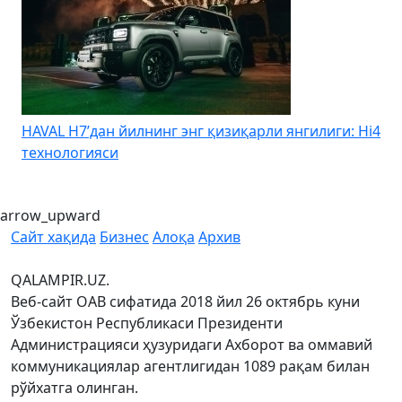
HAVAL H7’дан йилнинг энг қизиқарли янгилиги: Hi4
K
технологияси
arrow_upward
Сайт хақида
Бизнес
Алоқа
Архив
QALAMPIR.UZ.
Веб-сайт ОАВ сифатида 2018 йил 26 октябрь куни
Ўзбекистон Республикаси Президенти
Администрацияси ҳузуридаги Ахборот ва оммавий
коммуникациялар агентлигидан 1089 рақам билан
рўйхатга олинган.