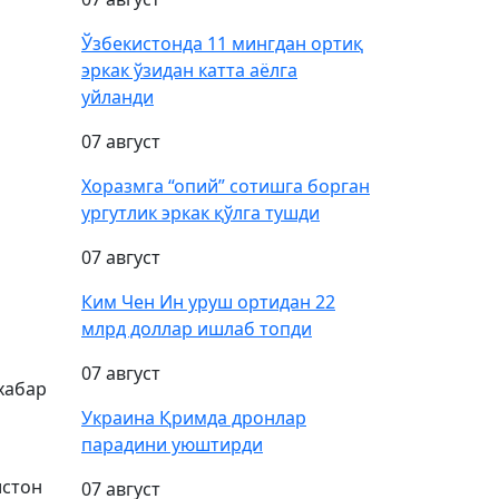
Ўзбекистонда 11 мингдан ортиқ
эркак ўзидан катта аёлга
уйланди
07 август
Хоразмга “опий” сотишга борган
ургутлик эркак қўлга тушди
07 август
Ким Чен Ин уруш ортидан 22
млрд доллар ишлаб топди
07 август
хабар
Украина Қримда дронлар
парадини уюштирди
истон
07 август