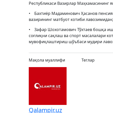
Республикаси Вазирлар Маҳкамасининг ян
• Бахтиёр Мадаминович Ҳасанов пенсияг
вазирининг матбуот котиби лавозимидан
• Зафар Шохотамович Тўхтаев бошқа иш
соғлиқни сақлаш ва спорт масалалари ко
мувофиқлаштириш шўъбаси мудири лавоз
Мақола муаллифи
Теглар
Qalampir.uz