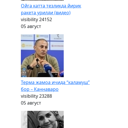
Ойга катта тезликда йирик
ракета урилди (видео)
visibility
24152
05 август
Терма жамоа ичида “каламуш”
бор – Каннаваро
visibility
23288
05 август