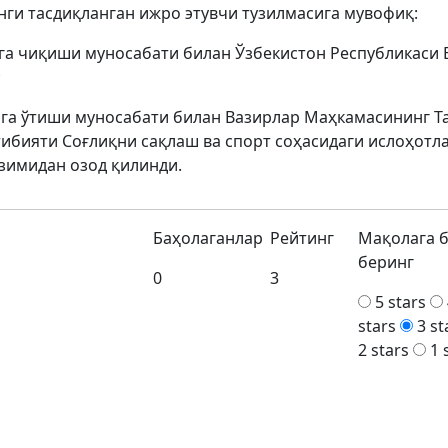
ги тасдиқланган ижро этувчи тузилмасига мувофиқ:
а чиқиши муносабати билан Ўзбекистон Республикаси
;
га ўтиши муносабати билан Вазирлар Маҳкамасининг Т
тибияти Соғлиқни сақлаш ва спорт соҳасидаги ислоҳотл
имидан озод қилинди.
Баҳолаганлар
Рейтинг
Мақолага 
беринг
0
3
5 stars
stars
3 st
2 stars
1 