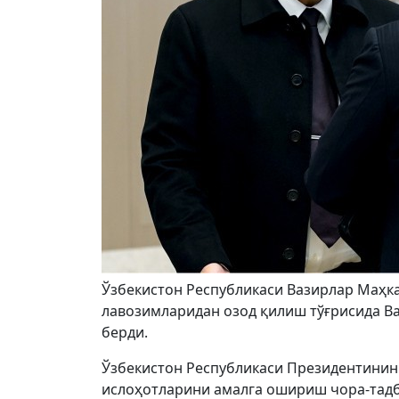
Ўзбекистон Республикаси Вазирлар Маҳк
лавозимларидан озод қилиш тўғрисида Ва
берди.
Ўзбекиcтон Республикаси Президентининг
ислоҳотларини амалга ошириш чора-тадб