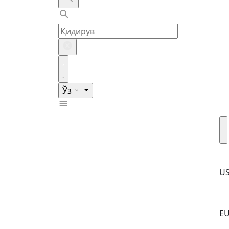
Ўз
U
E