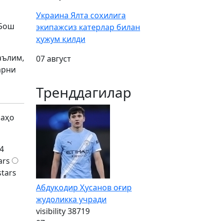
Украина Ялта соҳилига
 Бош
экипажсиз катерлар билан
ҳужум қилди
аълим,
07 август
арни
Тренддагилар
баҳо
4
ars
stars
Абдуқодир Ҳусанов оғир
жудоликка учради
visibility
38719