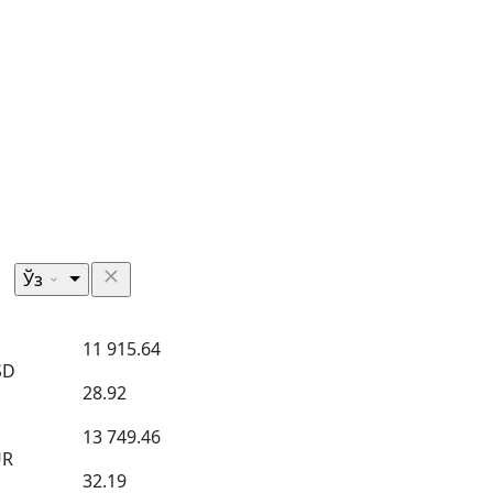
Ўз
11 915.64
SD
28.92
13 749.46
UR
32.19