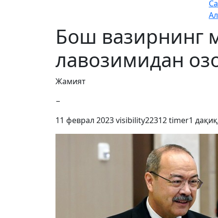
Са
Ал
Бош вазирнинг м
лавозимидан оз
Жамият
−
11 феврал 2023
visibility
22312
timer
1 дақиқ