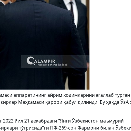
амаси аппаратининг айрим ходимларини эгаллаб турган
зирлар Маҳкамаси қарори қабул қилинди. Бу ҳақда ЎзА 
 2022 йил 21 декабрдаги “Янги Ўзбекистон маъмурий
ирлари тўғрисида”ги ПФ-269-сон Фармони билан Ўзбек