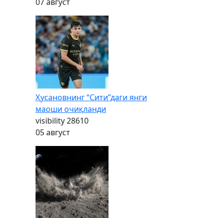
07 август
Ҳусановнинг “Сити”даги янги
маоши очиқланди
visibility
28610
05 август