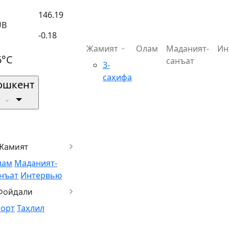
146.19
UB
-0.18
Жамият
Олам
Маданият-
Ин
6°C
санъат
3-
саҳифа
ошкент
Жамият
лам
Маданият-
нъат
Интервью
Фойдали
порт
Таҳлил