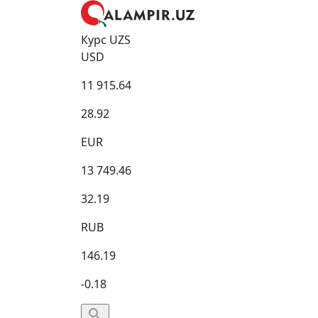
Курс UZS
USD
11 915.64
28.92
EUR
13 749.46
32.19
RUB
146.19
-0.18