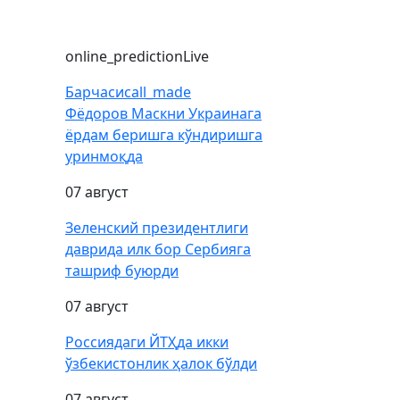
online_prediction
Live
Барчаси
call_made
Фёдоров Маскни Украинага
ёрдам беришга кўндиришга
уринмоқда
07 август
Зеленский президентлиги
даврида илк бор Сербияга
ташриф буюрди
07 август
Россиядаги ЙТҲда икки
ўзбекистонлик ҳалок бўлди
07 август