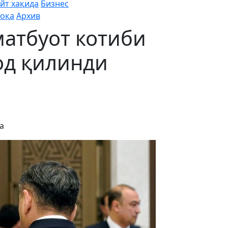
йт хақида
Бизнес
оқа
Архив
атбуот котиби
од қилинди
а