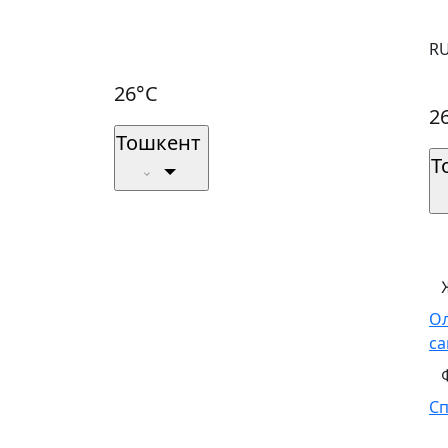
R
26°C
2
Тошкент
Т
О
са
С