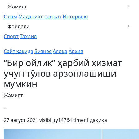
Жамият
Олам
Маданият-санъат
Интервью
Фойдали
Спорт
Таҳлил
Сайт хақида
Бизнес
Алоқа
Архив
“Бир ойлик” ҳарбий хизмат
учун тўлов арзонлашиши
мумкин
Жамият
−
27 август 2021
visibility
14764
timer
1 дақиқа