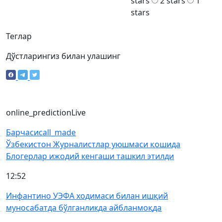
stars
2 stars
1
stars
Теглар
Дўстларингиз билан улашинг
online_prediction
Live
Барчаси
call_made
Ўзбекистон Журналистлар уюшмаси қошида
Блогерлар ижодий кенгаши ташкил этилди
12:52
Инфантино УЭФА ходимаси билан ишқий
муносабатда бўлганликда айбланмоқда