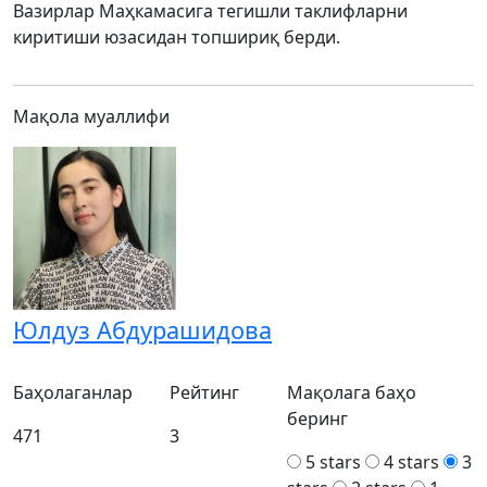
Вазирлар Маҳкамасига тегишли таклифларни
киритиши юзасидан топшириқ берди.
Мақола муаллифи
Юлдуз Абдурашидова
Баҳолаганлар
Рейтинг
Мақолага баҳо
беринг
471
3
5 stars
4 stars
3