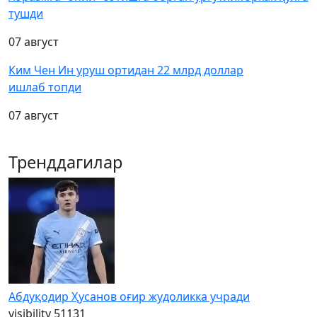
тушди
07 август
Ким Чен Ин уруш ортидан 22 млрд доллар
ишлаб топди
07 август
Тренддагилар
Абдуқодир Ҳусанов оғир жудоликка учради
visibility
51131