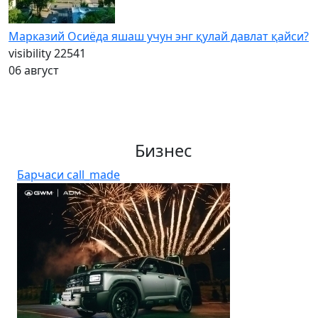
Марказий Осиёда яшаш учун энг қулай давлат қайси?
visibility
22541
06 август
Бизнес
Барчаси
call_made