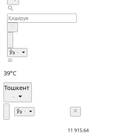
Ўз
39°C
Тошкент
Ўз
11 915.64