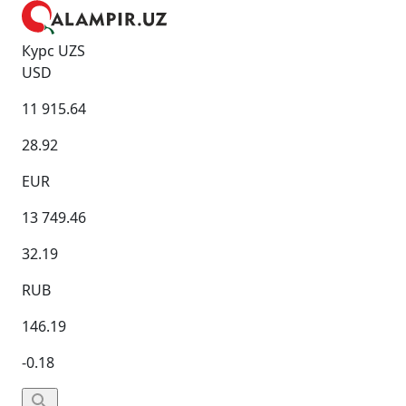
Курс UZS
USD
11 915.64
28.92
EUR
13 749.46
32.19
RUB
146.19
-0.18