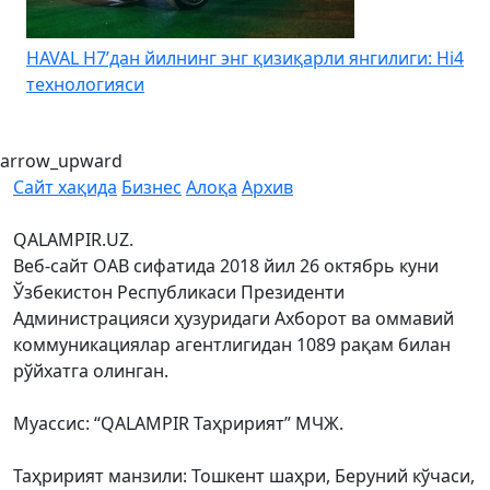
HAVAL H7’дан йилнинг энг қизиқарли янгилиги: Hi4
K
технологияси
arrow_upward
Сайт хақида
Бизнес
Алоқа
Архив
QALAMPIR.UZ.
Веб-сайт ОАВ сифатида 2018 йил 26 октябрь куни
Ўзбекистон Республикаси Президенти
Администрацияси ҳузуридаги Ахборот ва оммавий
коммуникациялар агентлигидан 1089 рақам билан
рўйхатга олинган.
Муассис: “QALAMPIR Таҳририят” МЧЖ.
Таҳририят манзили: Тошкент шаҳри, Беруний кўчаси,