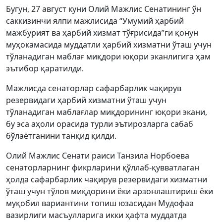
Бугун, 27 август куни Олий Мажлис Сенатининг ўн
саккизинчи ялпи мажлисида “Умумий ҳарбий
мажбурият ва ҳарбий хизмат тўғрисида”ги қонун
муҳокамасида муддатли ҳарбий хизматни ўташ учун
тўланадиган маблағ миқдори юқори эканлигига ҳам
эътибор қаратилди.
Мажлисда сенаторлар сафарбарлик чақирув
резервидаги ҳарбий хизматни ўташ учун
тўланадиган маблағлар миқдорининг юқори экани,
бу эса аҳоли орасида турли эътирозларга сабаб
бўлаётганини танқид қилди.
Олий Мажлис Сенати раиси Танзила Норбоева
сенаторларнинг фикрларини қўллаб-қувватлаган
ҳолда сафарбарлик чақирув резервидаги хизматни
ўташ учун тўлов миқдорини ёки арзонлаштириш ёки
муқобил вариантини топиш юзасидан Мудофаа
вазирлиги масъулларига икки ҳафта муддатда