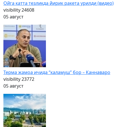
Ойга катта тезликда йирик ракета урилди (видео)
visibility
24608
05 август
Терма жамоа ичида “каламуш” бор – Каннаваро
visibility
23772
05 август