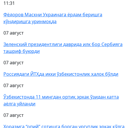
11:31
Фёдоров Маскни Украинага ёрдам беришга
кўндиришга уринмоқда
07 август
Зеленский президентлиги даврида илк бор Сербияга
ташриф буюрди
07 август
Россиядаги ЙТҲда икки ўзбекистонлик ҳалок бўлди
07 август
Ўзбекистонда 11 мингдан ортиқ эркак ўзидан катта
аёлга уйланди
07 август
Хоразмга “опий” сотишга борган ургутлик эркак қўлга