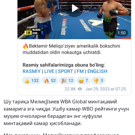
Шу тариқа Мелиқўзиев WBA Global минтақавий
камарига эга чиқди. Ушбу камар WBO рейтинги учун
муҳим очколарни берадиган энг нуфузли
минтақавий камар ҳисобланади.