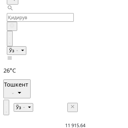
Ўз
26°C
Тошкент
Ўз
11 915.64