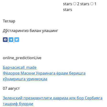
stars
2 stars
1
stars
Теглар
Дўстларингиз билан улашинг
online_prediction
Live
Барчаси
call_made
Фёдоров Маскни Украинага ёрдам беришга
кўндиришга уринмоқда
07 август
Зеленский президентлиги даврида илк бор Сербияга
ташриф буюрди