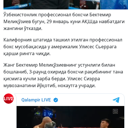
Ўзбекистонлик профессионал боксчи Бектемир
Мелиқўзиев бугун, 29 январь куни АҚШда навбатдаги
жангини ўтказди.
Калифорния штатида ташкил этилган профессионал
бокс мусобақасида у америкалик Улисес Сьеррага
қарши рингга чиқди.
Жанг Бектемир Мелиқўзиевнинг устунлиги билан
бошланиб, 3-раунд охирида боксчи рақибининг тана
қисмига кучли зарба берди. Улисес Сиэрра
мувозанатини йўқотиб, нокаутга учради.