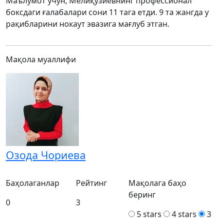
Маълумот учун, Мелиқўзиевнинг профессионал
боксдаги ғалабалари сони 11 тага етди. 9 та жангда у
рақибларини нокаут эвазига мағлуб этган.
Мақола муаллифи
Озода Чориева
Баҳолаганлар
Рейтинг
Мақолага баҳо
беринг
0
3
5 stars
4 stars
3