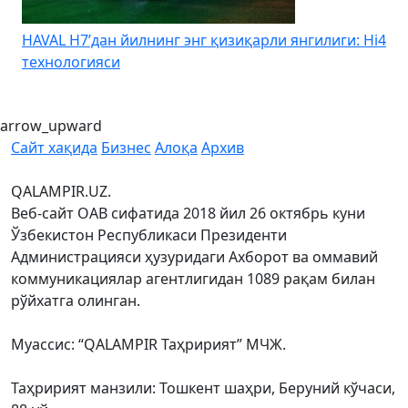
HAVAL H7’дан йилнинг энг қизиқарли янгилиги: Hi4
K
технологияси
arrow_upward
Сайт хақида
Бизнес
Алоқа
Архив
QALAMPIR.UZ.
Веб-сайт ОАВ сифатида 2018 йил 26 октябрь куни
Ўзбекистон Республикаси Президенти
Администрацияси ҳузуридаги Ахборот ва оммавий
коммуникациялар агентлигидан 1089 рақам билан
рўйхатга олинган.
Муассис: “QALAMPIR Таҳририят” МЧЖ.
Таҳририят манзили: Тошкент шаҳри, Беруний кўчаси,