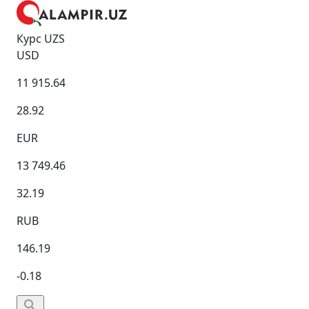
Курс UZS
USD
11 915.64
28.92
EUR
13 749.46
32.19
RUB
146.19
-0.18