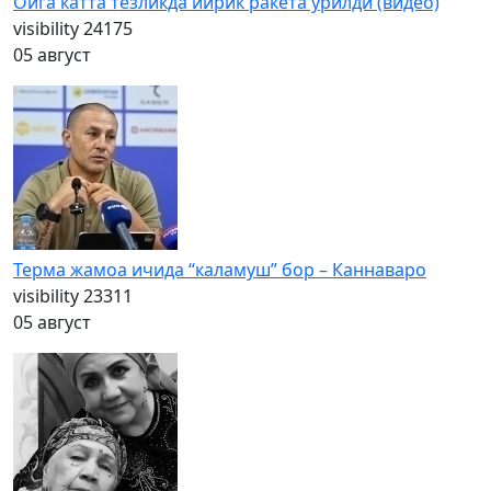
Ойга катта тезликда йирик ракета урилди (видео)
visibility
24175
05 август
Терма жамоа ичида “каламуш” бор – Каннаваро
visibility
23311
05 август