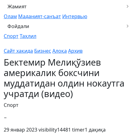
Жамият
Олам
Маданият-санъат
Интервью
Фойдали
Спорт
Таҳлил
Сайт хақида
Бизнес
Алоқа
Архив
Бектемир Мелиқўзиев
америкалик боксчини
муддатидан олдин нокаутга
учратди (видео)
Спорт
−
29 январ 2023
visibility
14481
timer
1 дақиқа