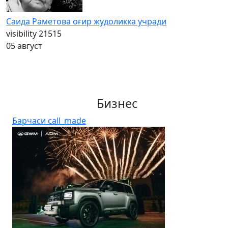
Саида Раметова оғир жудоликка учради
visibility
21515
05 август
Бизнес
Барчаси
call_made