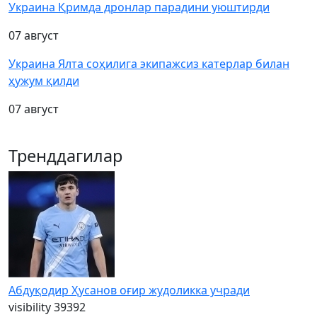
Украина Қримда дронлар парадини уюштирди
07 август
Украина Ялта соҳилига экипажсиз катерлар билан
ҳужум қилди
07 август
Тренддагилар
Абдуқодир Ҳусанов оғир жудоликка учради
visibility
39392