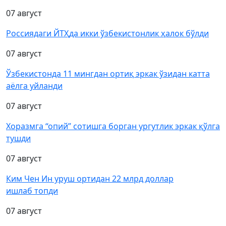
07 август
Россиядаги ЙТҲда икки ўзбекистонлик ҳалок бўлди
07 август
Ўзбекистонда 11 мингдан ортиқ эркак ўзидан катта
аёлга уйланди
07 август
Хоразмга “опий” сотишга борган ургутлик эркак қўлга
тушди
07 август
Ким Чен Ин уруш ортидан 22 млрд доллар
ишлаб топди
07 август