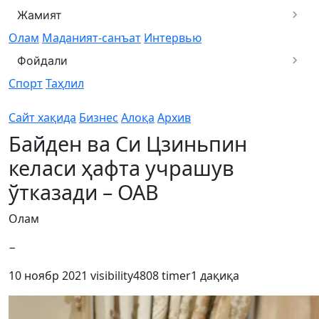
Жамият
Олам
Маданият-санъат
Интервью
Фойдали
Спорт
Таҳлил
Сайт хақида
Бизнес
Алоқа
Архив
Байден ва Си Цзиньпин
келаси ҳафта учрашув
ўтказади – ОАВ
Олам
−
10 ноябр 2021
visibility
4808
timer
1 дақиқа