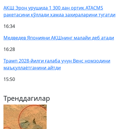
АҚШ Эрон урушида 1 300 дан ортиқ ATACMS
ракетасини қўллади ҳамда захираларини тугатди
16:34
Медведев Японияни АҚШнинг малайи деб атади
16:28
Трамп 2028-йилги ғалаба учун Венс номзодини
маъқуллаётганини айтди
15:50
Тренддагилар