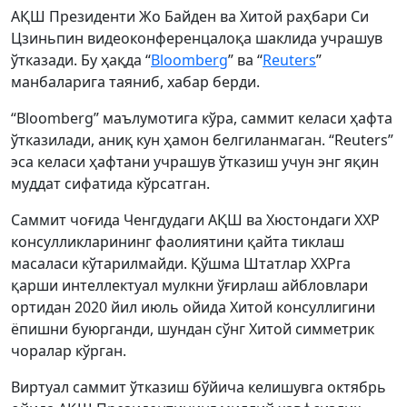
АҚШ Президенти Жо Байден ва Хитой раҳбари Си
Цзиньпин видеоконференцалоқа шаклида учрашув
ўтказади. Бу ҳақда “
Bloomberg
” ва “
Reuters
”
манбаларига таяниб, хабар берди.
“Bloomberg” маълумотига кўра, саммит келаси ҳафта
ўтказилади, аниқ кун ҳамон белгиланмаган. “Reuters”
эса келаси ҳафтани учрашув ўтказиш учун энг яқин
муддат сифатида кўрсатган.
Саммит чоғида Ченгдудаги АҚШ ва Хюстондаги ХХР
консулликларининг фаолиятини қайта тиклаш
масаласи кўтарилмайди. Қўшма Штатлар ХХРга
қарши интеллектуал мулкни ўғирлаш айбловлари
ортидан 2020 йил июль ойида Хитой консуллигини
ёпишни буюрганди, шундан сўнг Хитой симметрик
чоралар кўрган.
Виртуал саммит ўтказиш бўйича келишувга октябрь