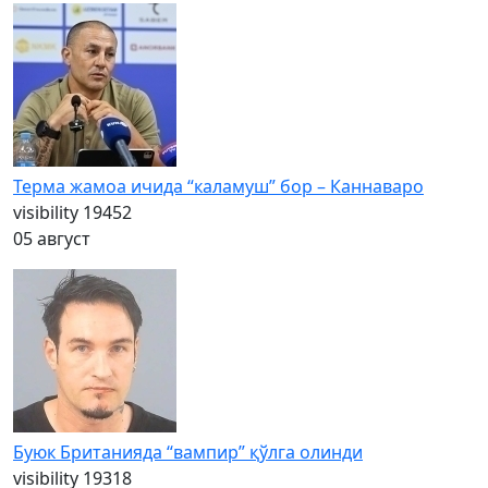
Терма жамоа ичида “каламуш” бор – Каннаваро
visibility
19452
05 август
Буюк Британияда “вампир” қўлга олинди
visibility
19318