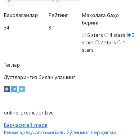
Баҳолаганлар
Рейтинг
Мақолага баҳо
беринг
34
3.1
5 stars
4 stars
3
stars
2 stars
1
stars
Теглар
Дўстларингиз билан улашинг
online_prediction
Live
Барчаси
call_made
Кичик ҳалқа автомобиль йўлининг бир қисми