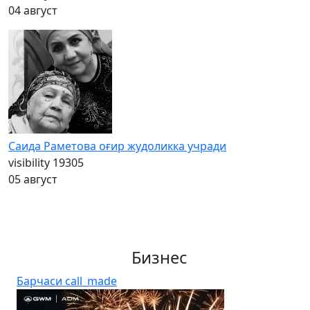
04 август
Саида Раметова оғир жудоликка учради
visibility
19305
05 август
Бизнес
Барчаси
call_made