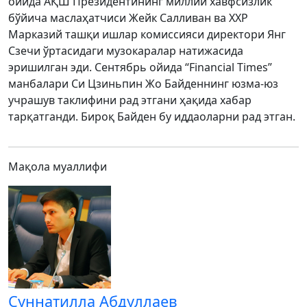
ойида АҚШ Президентининг миллий хавфсизлик
бўйича маслаҳатчиси Жейк Салливан ва ХХР
Марказий ташқи ишлар комиссияси директори Янг
Сзечи ўртасидаги музокаралар натижасида
эришилган эди. Сентябрь ойида “Financial Times”
манбалари Си Цзиньпин Жо Байденнинг юзма-юз
учрашув таклифини рад этгани ҳақида хабар
тарқатганди. Бироқ Байден бу иддаоларни рад этган.
Мақола муаллифи
Суннатилла Абдуллаев