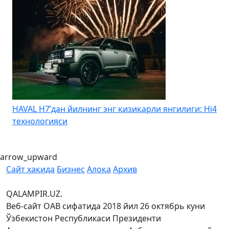
HAVAL H7’дан йилнинг энг қизиқарли янгилиги: Hi4
K
технологияси
arrow_upward
Сайт хақида
Бизнес
Алоқа
Архив
QALAMPIR.UZ.
Веб-сайт ОАВ сифатида 2018 йил 26 октябрь куни
Ўзбекистон Республикаси Президенти