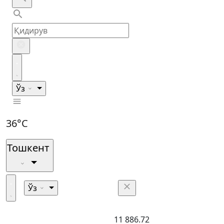
Ўз
36°C
Тошкент
Ўз
11 886.72