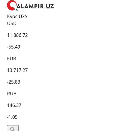
Курс UZS
USD
11 886.72
-55.49
EUR
13 717.27
-25.83
RUB
146.37
-1.05