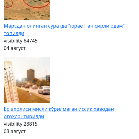
Марсдан олинган суратда “юраётган сирли одам”
топилди
visibility
64745
04 август
Ер аҳолиси мисли кўрилмаган иссиқ ҳаводан
огоҳлантирилди
visibility
28815
03 август