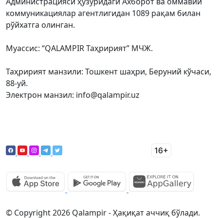
Администрацияси ҳузуридаги Ахборот ва оммавий
коммуникациялар агентлигидан 1089 рақам билан
рўйхатга олинган.
Муассис: “QALAMPIR Таҳририят” МЧЖ.
Таҳририят манзили: Тошкент шаҳри, Беруний кўчаси,
88-уй.
Электрон манзил: info@qalampir.uz
© Copyright 2026 Qalampir - Ҳақиқат аччиқ бўлади.