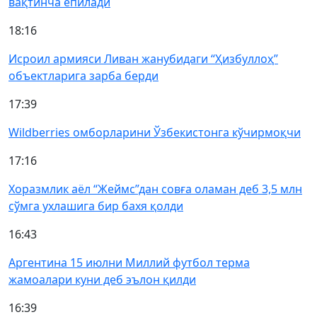
вақтинча ёпилади
18:16
Исроил армияси Ливан жанубидаги “Ҳизбуллоҳ”
объектларига зарба берди
17:39
Wildberries омборларини Ўзбекистонга кўчирмоқчи
17:16
Хоразмлик аёл “Жеймс”дан совға оламан деб 3,5 млн
сўмга ухлашига бир бахя қолди
16:43
Аргентина 15 июлни Миллий футбол терма
жамоалари куни деб эълон қилди
16:39