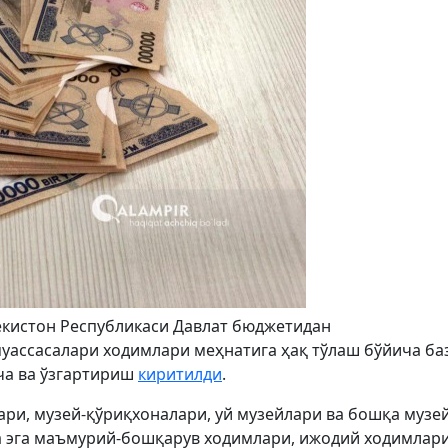
екистон Республикаси Давлат бюджетидан
уассасалари ходимлари меҳнатига ҳақ тўлаш бўйича ба
а ва ўзгартириш
киритилди
.
ри, музей-қўриқхоналари, уй музейлари ва бошқа музе
а эга маъмурий-бошқарув ходимлари, ижодий ходимлари