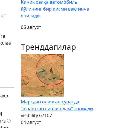
Кичик ҳалқа автомобиль
йўлининг бир қисми вақтинча
инг
ёпилади
06 август
рга
ҳолда
Тренддагилар
баҳо
Марсдан олинган суратда
“юраётган сирли одам” топилди
4
visibility
67107
ars
04 август
stars