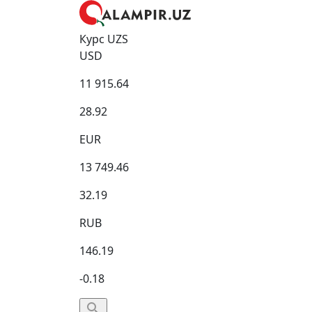
Курс UZS
USD
11 915.64
28.92
EUR
13 749.46
32.19
RUB
146.19
-0.18