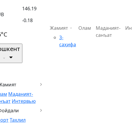
146.19
UB
-0.18
Жамият
Олам
Маданият-
Ин
6°C
санъат
3-
саҳифа
ошкент
Жамият
лам
Маданият-
нъат
Интервью
Фойдали
порт
Таҳлил