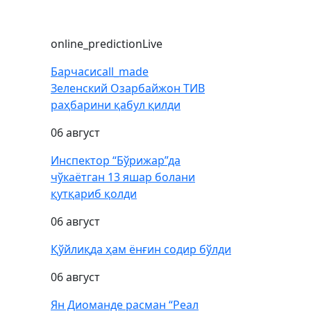
online_prediction
Live
Барчаси
call_made
Зеленский Озарбайжон ТИВ
раҳбарини қабул қилди
06 август
Инспектор “Бўрижар”да
чўкаётган 13 яшар болани
қутқариб қолди
06 август
Қўйлиқда ҳам ёнғин содир бўлди
06 август
Ян Диоманде расман “Реал