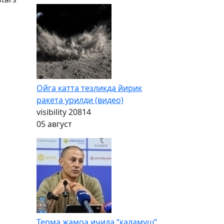
Ойга катта тезликда йирик
ракета урилди (видео)
visibility
20814
05 август
Терма жамоа ичида “каламуш”