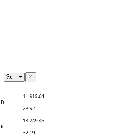
Ўз
11 915.64
SD
28.92
13 749.46
UR
32.19