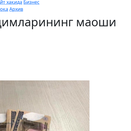
йт хақида
Бизнес
оқа
Архив
димларининг маоши