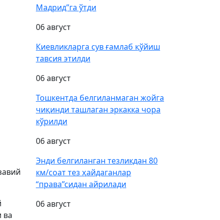
Мадрид”га ўтди
06 август
Киевликларга сув ғамлаб қўйиш
тавсия этилди
06 август
Тошкентда белгиланмаган жойга
чиқинди ташлаган эркакка чора
кўрилди
06 август
Энди белгиланган тезликдан 80
завий
км/соат тез ҳайдаганлар
“права”сидан айрилади
й
06 август
 ва