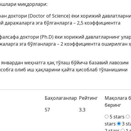
ошлари миқдорлари:
ан доктори (Doctor of Science) ёки хорижий давлатларн
 даражаларга эга бўлганларга – 2,5 коэффициентга
алсафа доктори (Ph.D) ёки хорижий давлатларнинг ула
аларга эга бўлганларга – 2 коэффициентга оширилган 
1 январдан меҳнатга ҳақ тўлаш бўйича базавий лавозим
собга олиб иш ҳақларини қайта ҳисоблаб тўланишини
Баҳолаганлар
Рейтинг
Мақолага 
беринг
57
3.3
5 stars
stars
3 st
2 stars
1 