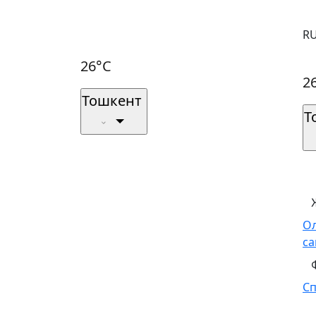
R
26°C
2
Тошкент
Т
О
са
С