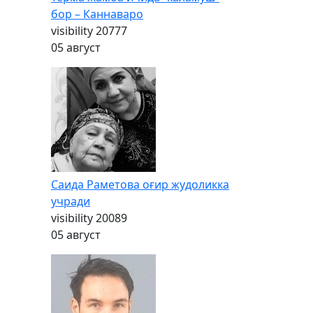
бор – Каннаваро
visibility
20777
05 август
Саида Раметова оғир жудоликка
учради
visibility
20089
05 август