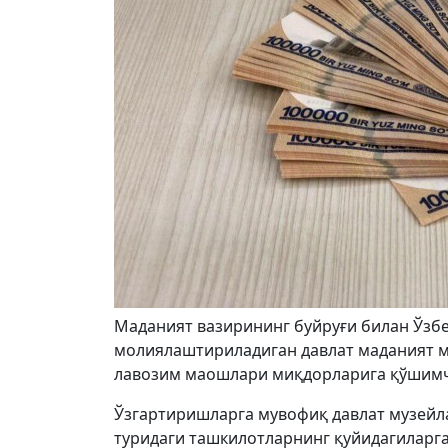
Маданият вазирининг буйруғи билан Ўзб
молиялаштириладиган давлат маданият м
лавозим маошлари миқдорларига қўшимч
Ўзгартиришларга мувофиқ давлат музейла
туридаги ташкилотларнинг қуйидагиларг