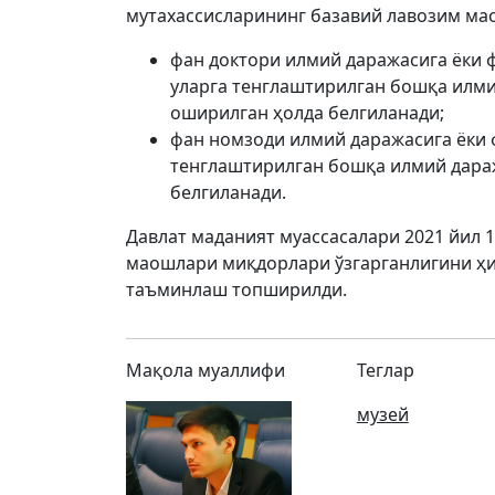
мутахассисларининг базавий лавозим ма
фан доктори илмий даражасига ёки ф
уларга тенглаштирилган бошқа илмий
оширилган ҳолда белгиланади;
фан номзоди илмий даражасига ёки ф
тенглаштирилган бошқа илмий дараж
белгиланади.
Давлат маданият муассасалари 2021 йил 
маошлари миқдорлари ўзгарганлигини ҳи
таъминлаш топширилди.
Мақола муаллифи
Теглар
музей