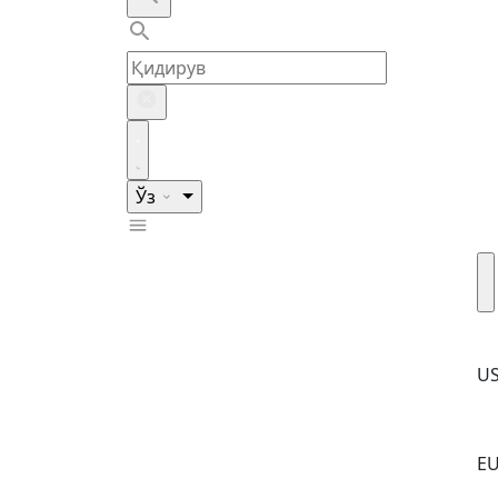
Ўз
U
E