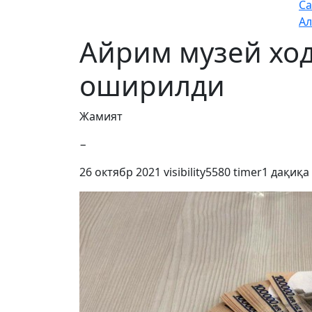
Са
Ал
Айрим музей хо
оширилди
Жамият
−
26 октябр 2021
visibility
5580
timer
1 дақиқа