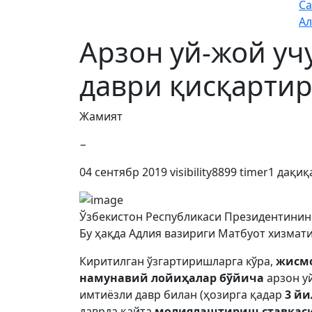
Са
Ал
Арзон уй-жой уч
даври қисқарти
Жамият
−
04 сентябр 2019
visibility
8899
timer
1 дақиқ
Ўзбекистон Республикаси Президентинин
Бу ҳақда Адлия вазириги Матбуот хизмати
Киритилган ўзгартиришларга кўра,
жисмо
намунавий лойиҳалар бўйича
арзон у
имтиёзли давр билан (ҳозирга қадар
3 й
даврда қайта
молиялаштириш ставкас