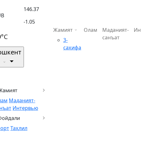
146.37
UB
-1.05
Жамият
Олам
Маданият-
Ин
9°C
санъат
3-
саҳифа
ошкент
Жамият
лам
Маданият-
нъат
Интервью
Фойдали
порт
Таҳлил