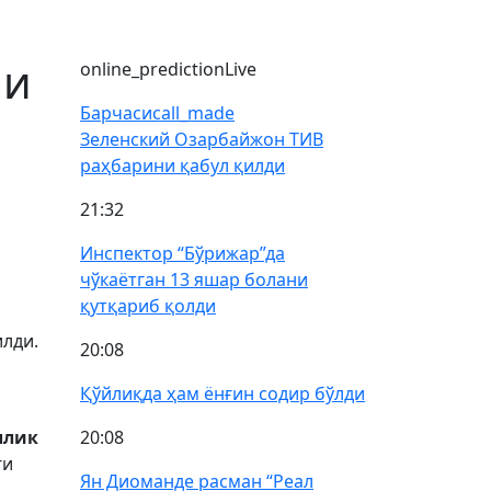
ли
online_prediction
Live
Барчаси
call_made
Зеленский Озарбайжон ТИВ
раҳбарини қабул қилди
21:32
Инспектор “Бўрижар”да
чўкаётган 13 яшар болани
қутқариб қолди
лди.
20:08
Қўйлиқда ҳам ёнғин содир бўлди
ллик
20:08
ги
Ян Диоманде расман “Реал