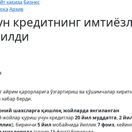
йт хақида
Бизнес
оқа
Архив
ун кредитнинг имтиёз
рилди
а
г айрим қарорларига ўзгартириш ва қўшимчалар кирити
 хабар берди.
ний шахсларга қишлоқ жойларда янгиланган
й-жойлар қуриш учун кредитлар
20 йил муддатга
,
2 йи
иллик
), биринчи
5 йил
мобайнида йиллик
7 фоиз
, кейин
и миқдорида
(ҳозир 16 фоиз)
берилади.