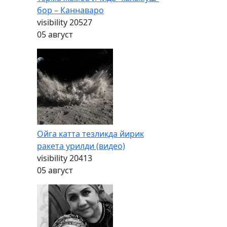
бор – Каннаваро
visibility
20527
05 август
Ойга катта тезликда йирик
ракета урилди (видео)
visibility
20413
05 август