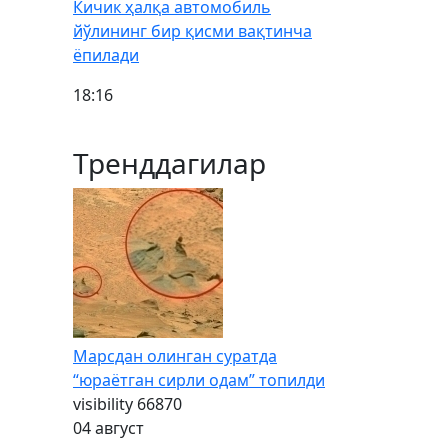
Кичик ҳалқа автомобиль
йўлининг бир қисми вақтинча
ёпилади
18:16
Тренддагилар
Марсдан олинган суратда
“юраётган сирли одам” топилди
visibility
66870
04 август