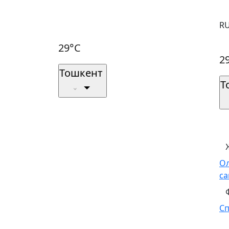
R
29°C
2
Тошкент
Т
О
са
С