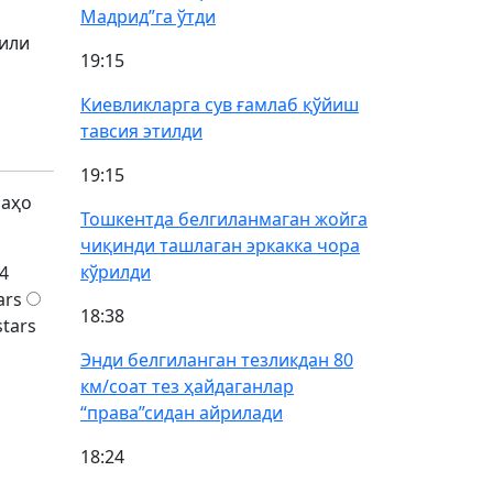
Мадрид”га ўтди
или
19:15
Киевликларга сув ғамлаб қўйиш
тавсия этилди
19:15
баҳо
Тошкентда белгиланмаган жойга
чиқинди ташлаган эркакка чора
кўрилди
4
ars
18:38
stars
Энди белгиланган тезликдан 80
км/соат тез ҳайдаганлар
“права”сидан айрилади
18:24