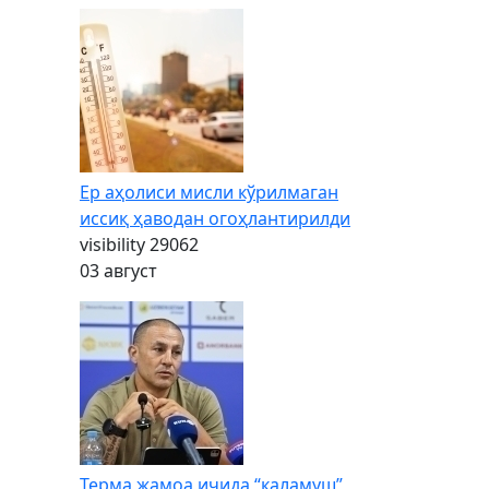
Ер аҳолиси мисли кўрилмаган
иссиқ ҳаводан огоҳлантирилди
visibility
29062
03 август
Терма жамоа ичида “каламуш”