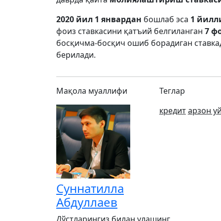
2020 йил 1 январдан
бошлаб эса
1 йилл
фоиз ставкасини қатъий белгиланган
7 ф
босқичма-босқич ошиб борадиган ставка
берилади.
Мақола муаллифи
Теглар
кредит
арзон у
Суннатилла
Абдуллаев
Дўстларингиз билан улашинг