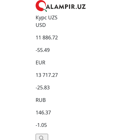
Курс UZS
USD
11 886.72
-55.49
EUR
13 717.27
-25.83
RUB
146.37
-1.05