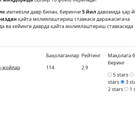
ик
имтиёзли давр билан, биринчи
5 йил
давомида ҳар й
оиздан
қайта молиялаштириш ставкаси даражасигача
да ва кейинги даврда қайта молиялаштириш ставкасида
Баҳолаганлар
Рейтинг
Мақолага 
беринг
й-жойлар
114
2.9
5 stars
stars
3 st
2 stars
1 