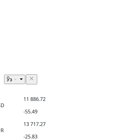
Ўз
11 886.72
SD
-55.49
13 717.27
UR
-25.83