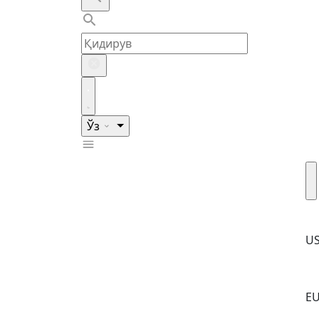
Ўз
U
E