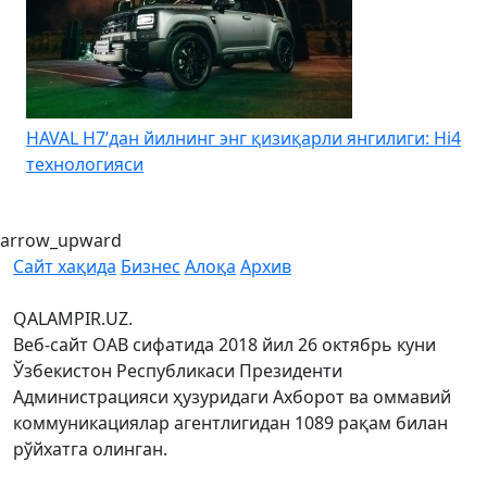
HAVAL H7’дан йилнинг энг қизиқарли янгилиги: Hi4
K
технологияси
arrow_upward
Сайт хақида
Бизнес
Алоқа
Архив
QALAMPIR.UZ.
Веб-сайт ОАВ сифатида 2018 йил 26 октябрь куни
Ўзбекистон Республикаси Президенти
Администрацияси ҳузуридаги Ахборот ва оммавий
коммуникациялар агентлигидан 1089 рақам билан
рўйхатга олинган.