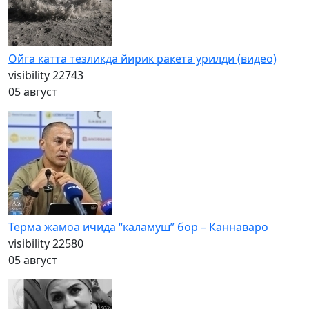
Ойга катта тезликда йирик ракета урилди (видео)
visibility
22743
05 август
Терма жамоа ичида “каламуш” бор – Каннаваро
visibility
22580
05 август