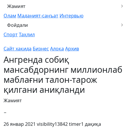
Жамият
Олам
Маданият-санъат
Интервью
Фойдали
Спорт
Таҳлил
Сайт хақида
Бизнес
Алоқа
Архив
Ангренда собиқ
мансабдорнинг миллионлаб
маблағни талон-тарож
қилгани аниқланди
Жамият
−
26 январ 2021
visibility
13842
timer
1 дақиқа