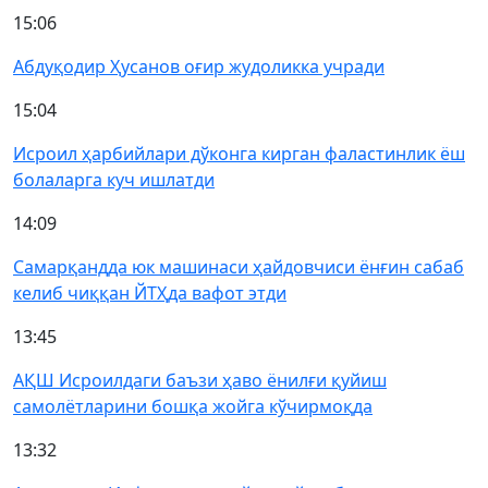
15:06
Абдуқодир Ҳусанов оғир жудоликка учради
15:04
Исроил ҳарбийлари дўконга кирган фаластинлик ёш
болаларга куч ишлатди
14:09
Самарқандда юк машинаси ҳайдовчиси ёнғин сабаб
келиб чиққан ЙТҲда вафот этди
13:45
АҚШ Исроилдаги баъзи ҳаво ёнилғи қуйиш
самолётларини бошқа жойга кўчирмоқда
13:32