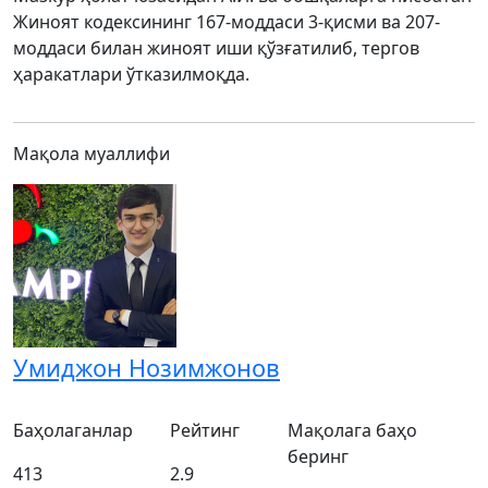
Жиноят кодексининг 167-моддаси 3-қисми ва 207-
моддаси билан жиноят иши қўзғатилиб, тергов
ҳаракатлари ўтказилмоқда.
Мақола муаллифи
Умиджон Нозимжонов
Баҳолаганлар
Рейтинг
Мақолага баҳо
беринг
413
2.9