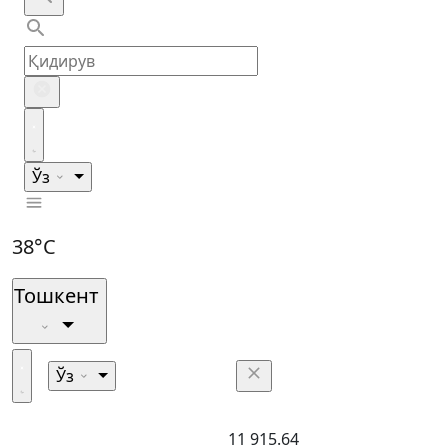
Ўз
38°C
Тошкент
Ўз
11 915.64