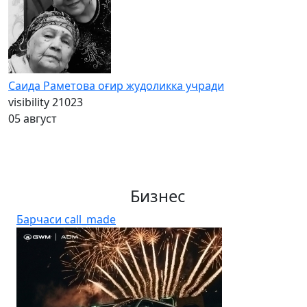
Саида Раметова оғир жудоликка учради
visibility
21023
05 август
Бизнес
Барчаси
call_made