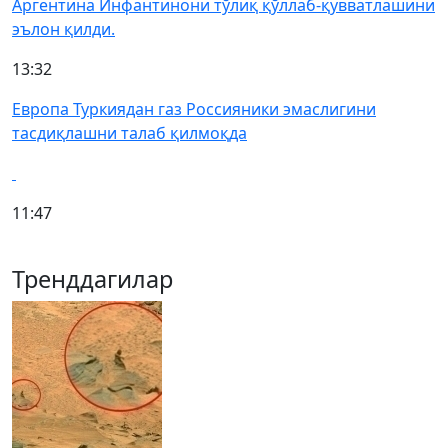
Аргентина Инфантинони тўлиқ қўллаб-қувватлашини
эълон қилди.
13:32
Европа Туркиядан газ Россияники эмаслигини
тасдиқлашни талаб қилмоқда
11:47
Тренддагилар