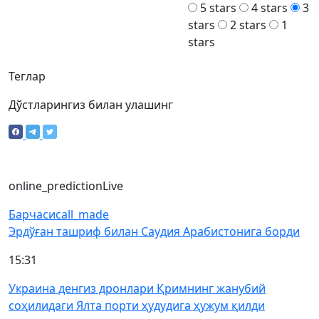
5 stars
4 stars
3
stars
2 stars
1
stars
Теглар
Дўстларингиз билан улашинг
online_prediction
Live
Барчаси
call_made
Эрдўған ташриф билан Саудия Арабистонига борди
15:31
Украина денгиз дронлари Қримнинг жанубий
соҳилидаги Ялта порти ҳудудига ҳужум қилди