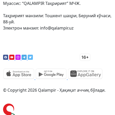
Муассис: “QALAMPIR Таҳририят” МЧЖ.
Таҳририят манзили: Тошкент шаҳри, Беруний кўчаси,
88-уй.
Электрон манзил: info@qalampir.uz
© Copyright 2026 Qalampir - Ҳақиқат аччиқ бўлади.