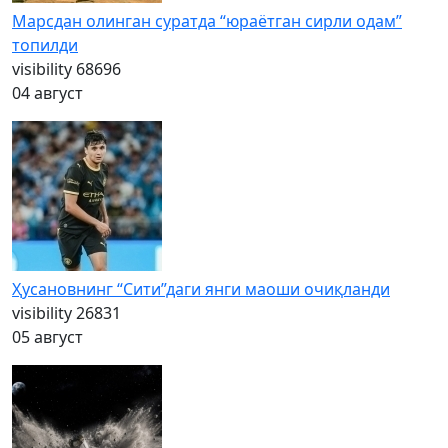
Марсдан олинган суратда “юраётган сирли одам”
топилди
visibility
68696
04 август
Ҳусановнинг “Сити”даги янги маоши очиқланди
visibility
26831
05 август