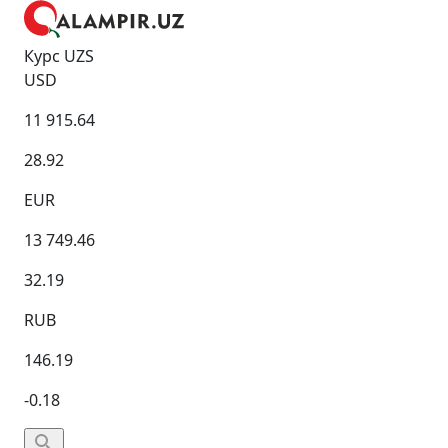
Курс UZS
USD
11 915.64
28.92
EUR
13 749.46
32.19
RUB
146.19
-0.18