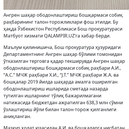
Ангрен шаҳар ободонлаштириш бошқармаси собиқ
раҳбарининг талон-торожликлари фош этилди. Бу
ҳақда Ўзбекистон Республикаси Бош прокуратураси
Матбуот хизмати QALAMPIR.UZ’га хабар берди.
Маълум қилинишича, Бош прокуратура ҳузуридаги
Департаментнинг Ангрен шаҳар бўлими томонидан
ўтказилган терговга қадар текширувда Ангрен шаҳар
ободонлаштириш бошқармаси собиқ раҳбари А.И.,
“A.С.” МЧЖ раҳбари Х.И., “J.T.” МЧЖ раҳбари Ж.А. ва
бошқалар 2019 йилда шаҳарда амалга оширилган
ободонлаштириш ишларида сметада назарда
тутилган ишларнинг тўлиқ бажарилмагани
натижасида бюджетдан ажратилган 638,3 млн сўмни
ўзлаштириш йўли билан талон-торож қилганлиги
аниқланган.
Мазкур ҳолат юзасидан А.И. ва бошқаларга нисбатан