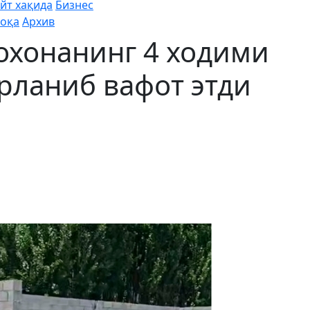
йт хақида
Бизнес
оқа
Архив
хонанинг 4 ходими
арланиб вафот этди