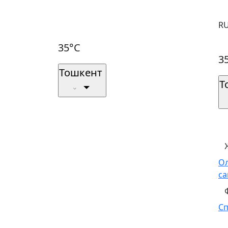
R
35°C
3
Тошкент
Т
О
са
С