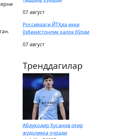
керни
07 август
Россиядаги ЙТҲда икки
ган.
ўзбекистонлик ҳалок бўлди
07 август
Тренддагилар
Абдуқодир Ҳусанов оғир
жудоликка учради