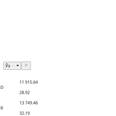
Ўз
11 915.64
SD
28.92
13 749.46
UR
32.19