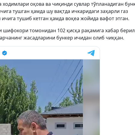
 ходимлари оқова ва чиқинди сувлар тўпланадиган бун
чига тушган ҳамда шу вақтда ичкаридаги заҳарли газ
 ичига тушиб кетган ҳамда воқеа жойида вафот этган.
и шифокори томонидан 102 қисқа рақамига хабар берил
 барчанинг жасадларини бункер ичидан олиб чиққан.