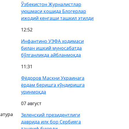
Ўзбекистон Журналистлар
уюшмаси қошида Блогерлар
ижодий кенгаши ташкил этилди
12:52
Инфантино УЭФА ходимаси
билан ишқий муносабатда
бўлганликда айбланмоқда
11:31
Фёдоров Маскни Украинага
ёрдам беришга кўндиришга
уринмоқда
07 август
ратура
Зеленский президентлиги
даврида илк бор Сербияга
ташриф буюрди