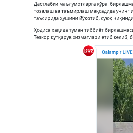
Дастлабки маълумотларга кўра, бирлашма
тозалаш ва таъмирлаш мақсадида унинг и
таъсирида ҳушини йўқотиб, суюқ чиқинди
Ҳодиса ҳақида туман тиббиёт бирлашмас
Тезкор қутқарув хизматлари етиб келиб,