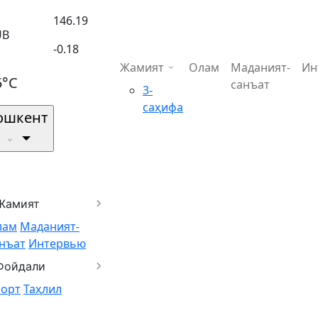
146.19
UB
-0.18
Жамият
Олам
Маданият-
Ин
5°C
санъат
3-
саҳифа
ошкент
Жамият
лам
Маданият-
нъат
Интервью
Фойдали
порт
Таҳлил