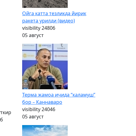
Ойга катта тезликда йирик
ракета урилди (видео)
visibility
24806
05 август
Терма жамоа ичида “каламуш”
бор – Каннаваро
visibility
24046
ўткир
05 август
иб