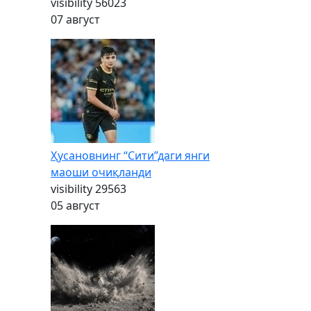
visibility
56023
07 август
Ҳусановнинг “Сити”даги янги
маоши очиқланди
visibility
29563
05 август