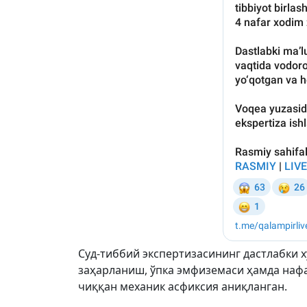
Суд-тиббий экспертизасининг дастлабки х
заҳарланиш, ўпка эмфиземаси ҳамда наф
чиққан механик асфиксия аниқланган.