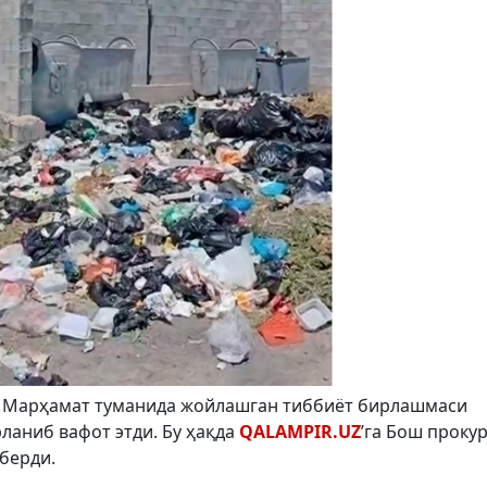
г Марҳамат туманида жойлашган тиббиёт бирлашмаси
рланиб вафот этди. Бу ҳақда
QALAMPIR.UZ
’га Бош проку
берди.