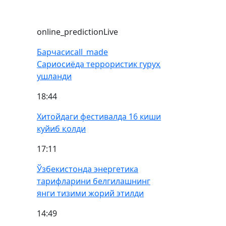
online_prediction
Live
Барчаси
call_made
Сариосиёда террористик гуруҳ
ушланди
18:44
Хитойдаги фестивалда 16 киши
куйиб қолди
17:11
Ўзбекистонда энергетика
тарифларини белгилашнинг
янги тизими жорий этилди
14:49