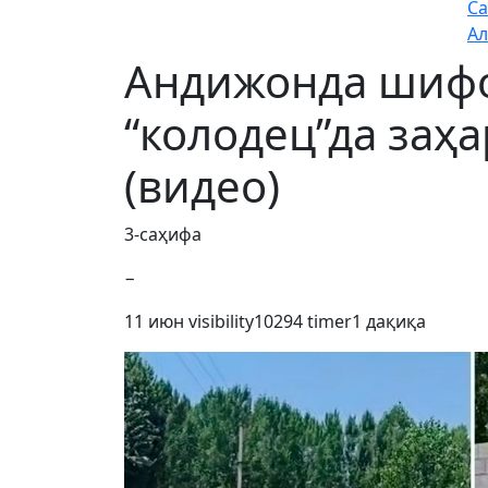
Са
Ал
Андижонда шифо
“колодец”да заҳ
(видео)
3-саҳифа
−
11 июн
visibility
10294
timer
1 дақиқа