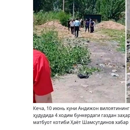
Кеча, 10 июнь куни Андижон вилоятинин
ҳудудида 4 ходим бункердаги газдан заҳа
матбуот котиби Ҳаёт Шамсутдинов хабар 