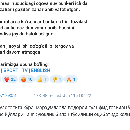
улосасига кўра, марҳумларда водород сульфид газидан 
ас йўлларининг суюқлик билан тўсилиши оқибатида кел