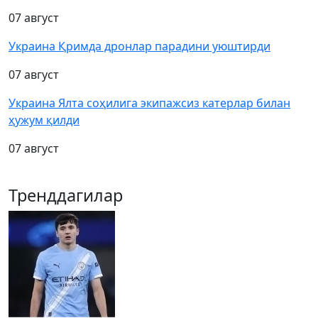
07 август
Украина Қримда дронлар парадини уюштирди
07 август
Украина Ялта соҳилига экипажсиз катерлар билан
ҳужум қилди
07 август
Тренддагилар