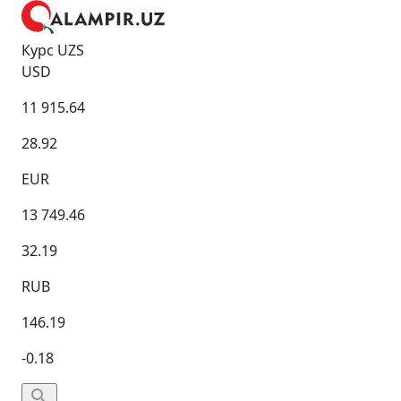
Курс UZS
USD
11 915.64
28.92
EUR
13 749.46
32.19
RUB
146.19
-0.18