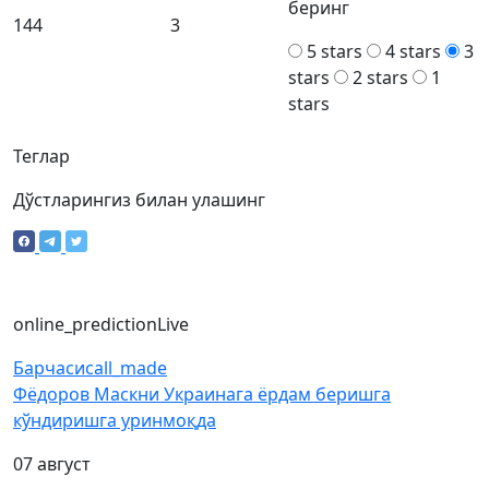
беринг
144
3
5 stars
4 stars
3
stars
2 stars
1
stars
Теглар
Дўстларингиз билан улашинг
online_prediction
Live
Барчаси
call_made
Фёдоров Маскни Украинага ёрдам беришга
кўндиришга уринмоқда
07 август