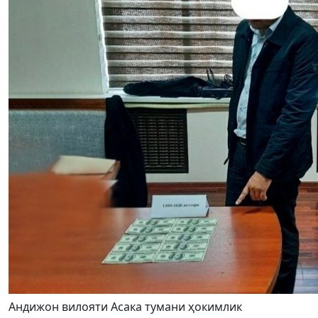
Андижон вилояти Асака тумани ҳокимлик