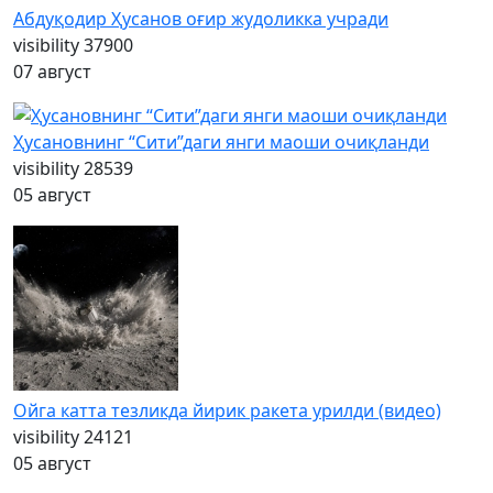
Абдуқодир Ҳусанов оғир жудоликка учради
visibility
37900
07 август
Ҳусановнинг “Сити”даги янги маоши очиқланди
visibility
28539
05 август
Ойга катта тезликда йирик ракета урилди (видео)
visibility
24121
05 август