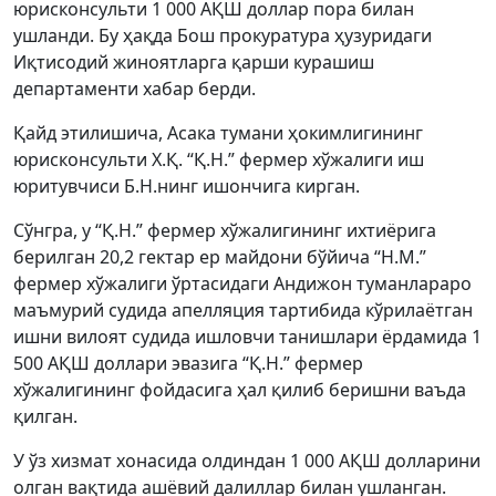
юрисконсульти 1 000 АҚШ доллар пора билан
ушланди. Бу ҳақда Бош прокуратура ҳузуридаги
Иқтисодий жиноятларга қарши курашиш
департаменти хабар берди.
Қайд этилишича, Асака тумани ҳокимлигининг
юрисконсульти Х.Қ. “Қ.Н.” фермер хўжалиги иш
юритувчиси Б.Н.нинг ишончига кирган.
Сўнгра, у “Қ.Н.” фермер хўжалигининг ихтиёрига
берилган 20,2 гектар ер майдони бўйича “Н.М.”
фермер хўжалиги ўртасидаги Андижон туманлараро
маъмурий судида апелляция тартибида кўрилаётган
ишни вилоят судида ишловчи танишлари ёрдамида 1
500 АҚШ доллари эвазига “Қ.Н.” фермер
хўжалигининг фойдасига ҳал қилиб беришни ваъда
қилган.
У ўз хизмат хонасида олдиндан 1 000 АҚШ долларини
олган вақтида ашёвий далиллар билан ушланган.