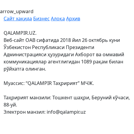
arrow_upward
Сайт хақида
Бизнес
Алоқа
Архив
QALAMPIR.UZ.
Веб-сайт ОАВ сифатида 2018 йил 26 октябрь куни
Ўзбекистон Республикаси Президенти
Администрацияси ҳузуридаги Ахборот ва оммавий
коммуникациялар агентлигидан 1089 рақам билан
рўйхатга олинган.
Муассис: “QALAMPIR Таҳририят” МЧЖ.
Таҳририят манзили: Тошкент шаҳри, Беруний кўчаси,
88-уй.
Электрон манзил: info@qalampir.uz