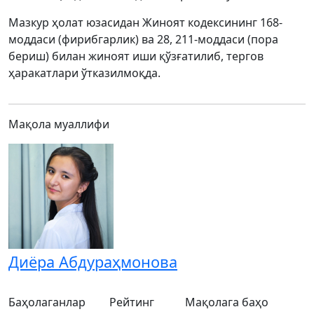
Мазкур ҳолат юзасидан Жиноят кодексининг 168-
моддаси (фирибгарлик) ва 28, 211-моддаси (пора
бериш) билан жиноят иши қўзғатилиб, тергов
ҳаракатлари ўтказилмоқда.
Мақола муаллифи
Диёра Абдураҳмoнова
Баҳолаганлар
Рейтинг
Мақолага баҳо