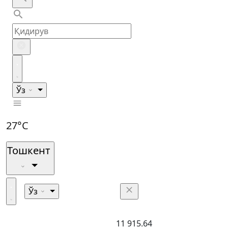
Ўз
27°C
Тошкент
Ўз
11 915.64