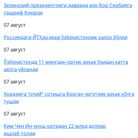
Зеленский президентлиги даврида илк бор Сербияга
ташриф буюрди
07 август
Россиядаги ЙТҲда икки ўзбекистонлик ҳалок бўлди
07 август
Ўзбекистонда 11 мингдан ортиқ эркак ўзидан катта
аёлга уйланди
07 август
Хоразмга “опий” сотишга борган ургутлик эркак қўлга
тушди
07 август
Ким Чен Ин уруш ортидан 22 млрд доллар
ишлаб топди