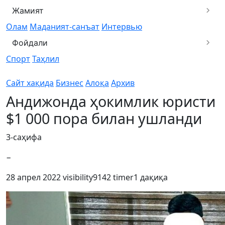
Жамият
Олам
Маданият-санъат
Интервью
Фойдали
Спорт
Таҳлил
Сайт хақида
Бизнес
Алоқа
Архив
Андижонда ҳокимлик юристи
$1 000 пора билан ушланди
3-саҳифа
−
28 апрел 2022
visibility
9142
timer
1 дақиқа