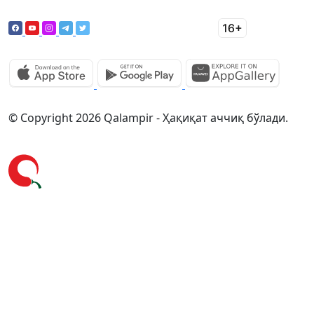
© Copyright 2026 Qalampir - Ҳақиқат аччиқ бўлади.