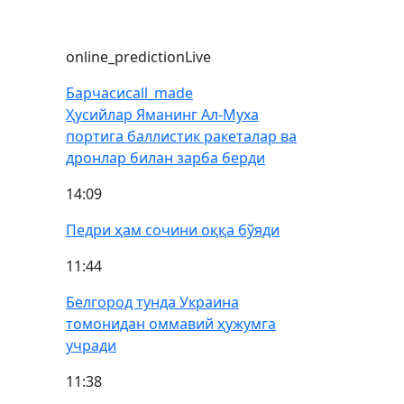
online_prediction
Live
Барчаси
call_made
Ҳусийлар Яманинг Ал-Муха
портига баллистик ракеталар ва
дронлар билан зарба берди
14:09
Педри ҳам сочини оққа бўяди
11:44
Белгород тунда Украина
томонидан оммавий ҳужумга
учради
11:38