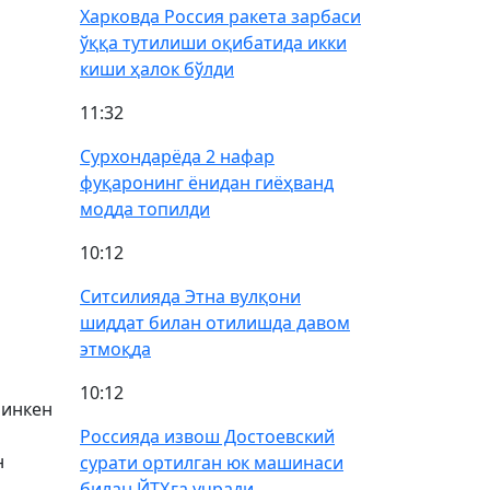
Харковда Россия ракета зарбаси
ўққа тутилиши оқибатида икки
киши ҳалок бўлди
11:32
Сурхондарёда 2 нафар
фуқаронинг ёнидан гиёҳванд
модда топилди
10:12
Ситсилияда Этна вулқони
шиддат билан отилишда давом
этмоқда
10:12
линкен
Россияда извош Достоевский
н
сурати ортилган юк машинаси
билан ЙТҲга учради