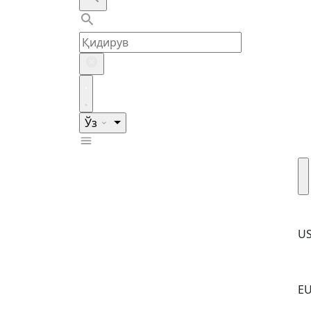
Ўз
U
E