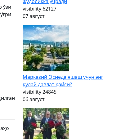
жудоликка учради
р ўзи
visibility
62127
тўғри
07 август
Марказий Осиёда яшаш учун энг
қулай давлат қайси?
visibility
24845
қилган
06 август
баҳо