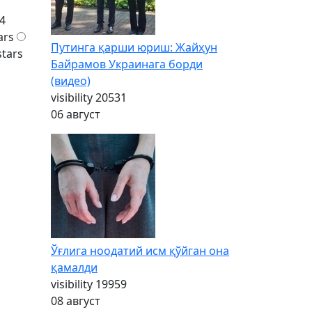
4
ars
Путинга қарши юриш: Жайҳун
stars
Байрамов Украинага борди
(видео)
visibility
20531
06 август
Ўғлига ноодатий исм қўйган она
қамалди
visibility
19959
08 август