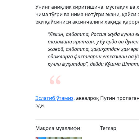
Унинг аниқлик киритишича, мустақил ва 
нима тўғри ва нима нотўғри экани, қайси
ёки қайсиниси аксинчалиги ҳақида қарор
“Лекин, албатта, Россия жуда кучли
тизимини яратган, у бу ерда ва дунён
жавоб, албатта, ҳақиқатдан ҳам эрк
одамларга фактларни етказиши ва ўз
кучли муҳитдир”, дейди Қўшма Штат
Эслатиб ўтамиз,
аввалроқ Путин пропаган
эди.
Мақола муаллифи
Теглар