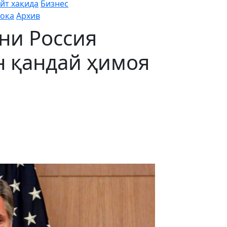
йт хақида
Бизнес
оқа
Архив
ни Россия
н қандай ҳимоя