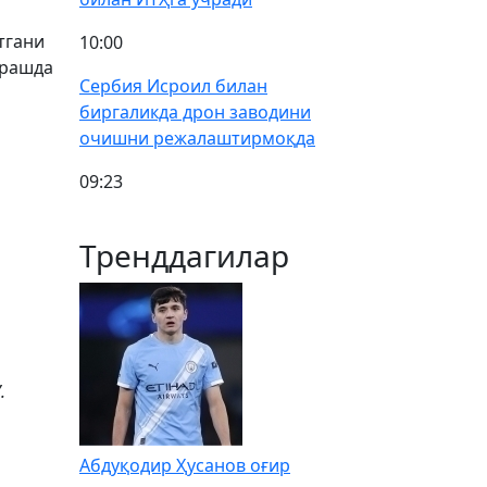
тгани
10:00
урашда
Сербия Исроил билан
биргаликда дрон заводини
очишни режалаштирмоқда
09:23
Тренддагилар
.
Абдуқодир Ҳусанов оғир