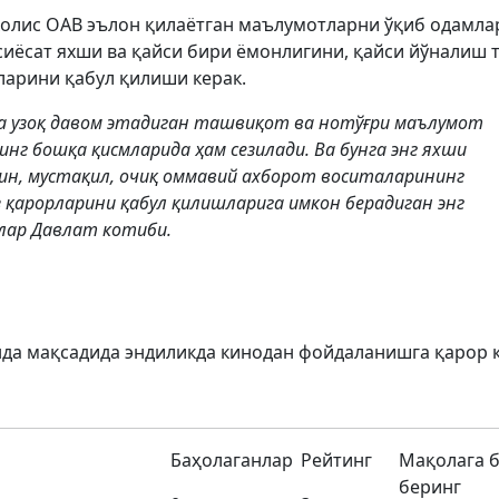
холис ОАВ эълон қилаётган маълумотларни ўқиб одамла
 сиёсат яхши ва қайси бири ёмонлигини, қайси йўналиш 
ларини қабул қилиши керак.
 ва узоқ давом этадиган ташвиқот ва нотўғри маълумот
инг бошқа қисмларида ҳам сезилади. Ва бунга энг яхши
ин, мустақил, очиқ оммавий ахборот воситаларининг
 қарорларини қабул қилишларига имкон берадиган энг
лар Давлат котиби.
да мақсадида эндиликда кинодан фойдаланишга қарор 
Баҳолаганлар
Рейтинг
Мақолага 
беринг