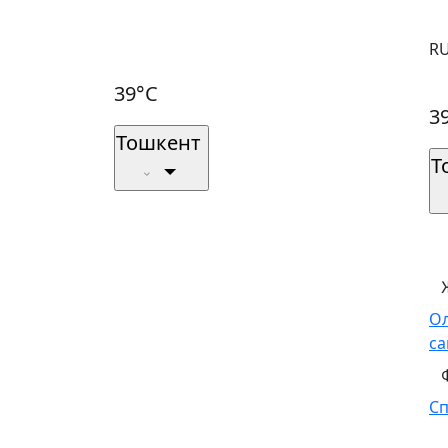
R
39°C
3
Тошкент
Т
О
са
С