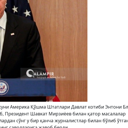
т куни Америка Қўшма Штатлари Давлат котиби Энтони Б
иб, Президент Шавкат Мирзиёев билан қатор масалалар
ардан сўнг у бир қанча журналистлар билан бўлиб ўтга
инг саволларига жавоб берди.