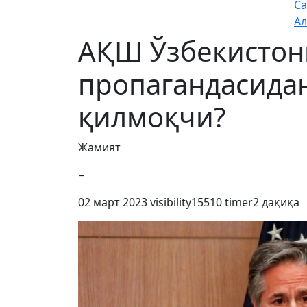
Са
Ал
АҚШ Ўзбекистон
пропагандасида
қилмоқчи?
Жамият
−
02 март 2023
visibility
15510
timer
2 дақиқа