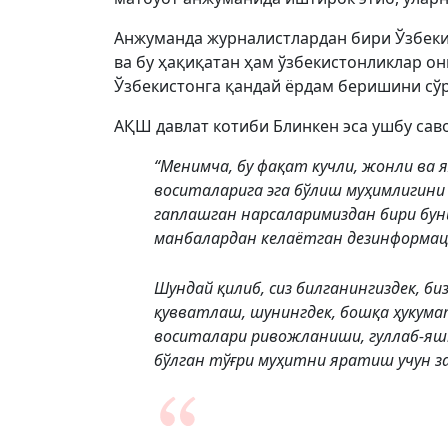
Анжуманда журналистлардан бири Ўзбеки
ва бу ҳақиқатан ҳам ўзбекистонликлар о
Ўзбекистонга қандай ёрдам беришини сўр
АҚШ давлат котиби Блинкен эса ушбу сав
“Менимча, бу фақат кучли, жонли ва
воситаларига эга бўлиш муҳимлигини 
гаплашган нарсаларимиздан бири буни
манбалардан келаётган дезинформац
Шундай қилиб, сиз билганингиздек, б
қувватлаш, шунингдек, бошқа ҳукума
воситалари ривожланиши, гуллаб-яшн
бўлган тўғри муҳитни яратиш учун за