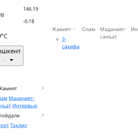
146.19
UB
-0.18
Жамият
Олам
Маданият-
Ин
9°C
санъат
3-
саҳифа
ошкент
Жамият
лам
Маданият-
нъат
Интервью
Фойдали
порт
Таҳлил