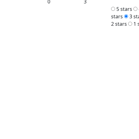
0
3
5 stars
stars
3 st
2 stars
1 