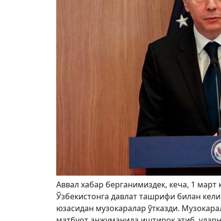
Аввал хабар берганимиздек, кеча, 1 мар
Ўзбекистонга давлат ташрифи билан кел
юзасидан музокаралар ўтказди. Музокарал
матбуот анжуманида иштирок этиб, уларн