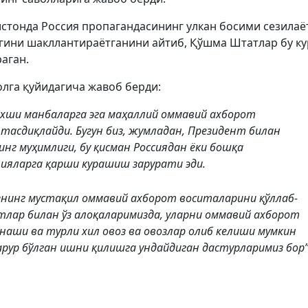
стонда Россия пропагандасининг улкан босими сезилаё
нгини шакллантираётганини айтиб, Қўшма Штатлар бу к
аган.
олга қуйидагича жавоб берди:
 яхши манбаларга эга маҳаллий оммавий ахборот
тасдиқлайди. Бугун биз, жумладан, Президент билан
нг муҳимлиги, бу қисман Россиядан ёки бошқа
ияларга қарши курашиш зарурати эди.
изнинг мустақил оммавий ахборот воситаларини қўллаб-
тлар билан ўз алоқаларимизда, уларни оммавий ахборот
аши ва турли хил овоз ва овозлар олиб келиши мумкин
рур бўлган ишни қилишга ундайдиган дастурларимиз бор”