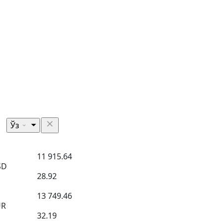
Ўз
11 915.64
SD
28.92
13 749.46
UR
32.19