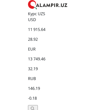
Курс UZS
USD
11 915.64
28.92
EUR
13 749.46
32.19
RUB
146.19
-0.18