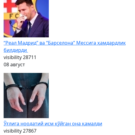
“Реал Мадрид” ва “Барселона” Мессига ҳамдардлик
билдирди
visibility
28711
08 август
Ўғлига ноодатий исм қўйган она қамалди
visibility
27867