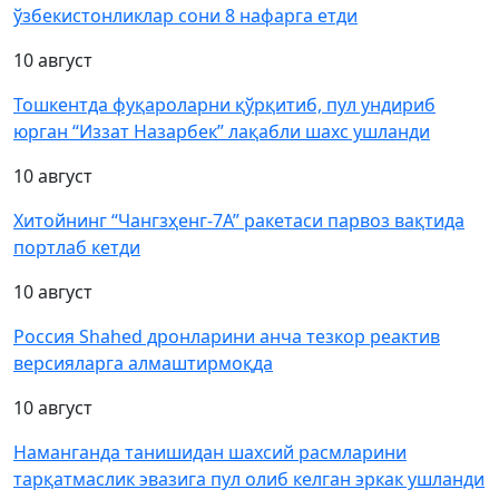
ўзбекистонликлар сони 8 нафарга етди
10 август
Тошкентда фуқароларни қўрқитиб, пул ундириб
юрган “Иззат Назарбек” лақабли шахс ушланди
10 август
Хитойнинг “Чангзҳенг-7А” ракетаси парвоз вақтида
портлаб кетди
10 август
Россия Shahed дронларини анча тезкор реактив
версияларга алмаштирмоқда
10 август
Наманганда танишидан шахсий расмларини
тарқатмаслик эвазига пул олиб келган эркак ушланди