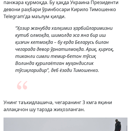
панжара қурмоқда. Бу ҳақда Украина Президенти
девони раҳбари ўринбосари Кирило Тимошенко
Telegram’да маълум қилди.
“Ҳозир жанубда халқимиз ҳарбийларимизни
кутиб олмоқда, шимолда эса яна бир иш
қизғин кетмоқда – бу ерда Беларусь билан
чегарада девор ўрнатилмоқда. Ариқ, қирғоқ,
тиканли симли темир-бетон тўсиқ
Волинда қурилаётган муҳандислик
тўсиқларидир”, деб ёзади Тимошенко.
Унинг таъкидлашича, чегаранинг 3 кмга яқини
аллақачон шу тарзда жиҳозланган.