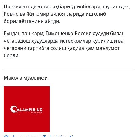
Президент девони раҳбари ўринбосари, шунингдек,
Ровно ва Житомир вилоятларида иш олиб
борилаётганини айтди.
Бундан ташқари, Тимошенко Россия ҳудуди билан
чегарадош ҳудудларда истеҳкомлар қурилиши ва
чегарани тартибга солиш ҳақида ҳам маълумот
берди.
Мақола муаллифи