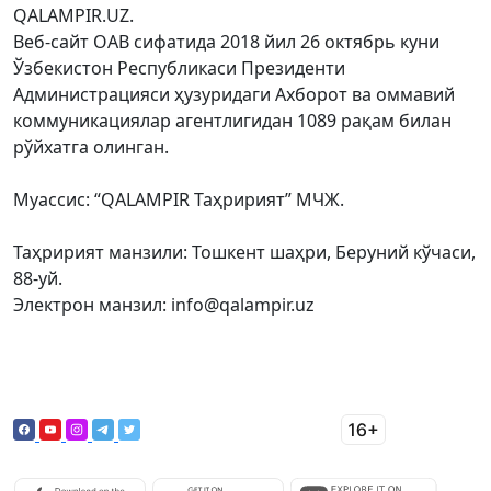
QALAMPIR.UZ.
Веб-сайт ОАВ сифатида 2018 йил 26 октябрь куни
Ўзбекистон Республикаси Президенти
Администрацияси ҳузуридаги Ахборот ва оммавий
коммуникациялар агентлигидан 1089 рақам билан
рўйхатга олинган.
Муассис: “QALAMPIR Таҳририят” МЧЖ.
Таҳририят манзили: Тошкент шаҳри, Беруний кўчаси,
88-уй.
Электрон манзил: info@qalampir.uz