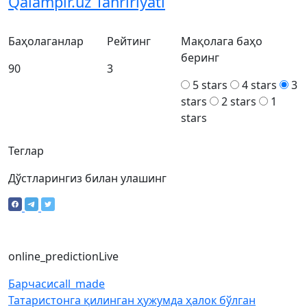
Qalampir.uz Tahririyati
Баҳолаганлар
Рейтинг
Мақолага баҳо
беринг
90
3
5 stars
4 stars
3
stars
2 stars
1
stars
Теглар
Дўстларингиз билан улашинг
online_prediction
Live
Барчаси
call_made
Татаристонга қилинган ҳужумда ҳалок бўлган