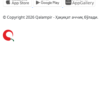
© Copyright 2026 Qalampir - Ҳақиқат аччиқ бўлади.