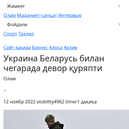
Жамият
Олам
Маданият-санъат
Интервью
Фойдали
Спорт
Таҳлил
Сайт хақида
Бизнес
Алоқа
Архив
Украина Беларусь билан
чегарада девор қуряпти
Олам
−
12 ноябр 2022
visibility
4962
timer
1 дақиқа