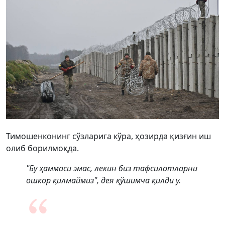
Тимошенконинг сўзларига кўра, ҳозирда қизғин иш
олиб борилмоқда.
"Бу ҳаммаси эмас, лекин биз тафсилотларни
ошкор қилмаймиз", дея қўшимча қилди у.