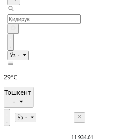
Ўз
29°C
Тошкент
Ўз
11 934.61