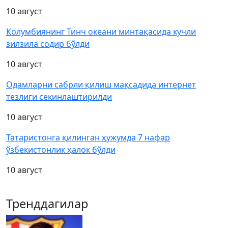
10 август
Колумбиянинг Тинч океани минтақасида кучли
зилзила содир бўлди
10 август
Одамларни сабрли қилиш мақсадида интернет
тезлиги секинлаштирилди
10 август
Татаристонга қилинган ҳужумда 7 нафар
ўзбекистонлик ҳалок бўлди
10 август
Тренддагилар