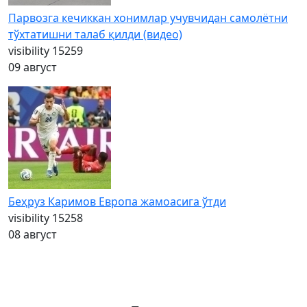
Парвозга кечиккан хонимлар учувчидан самолётни
тўхтатишни талаб қилди (видео)
visibility
15259
09 август
Беҳруз Каримов Европа жамоасига ўтди
visibility
15258
08 август