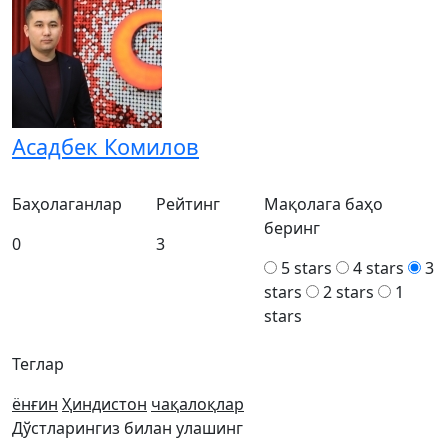
Асадбек Комилов
Баҳолаганлар
Рейтинг
Мақолага баҳо
беринг
0
3
5 stars
4 stars
3
stars
2 stars
1
stars
Теглар
ёнғин
Ҳиндистон
чақалоқлар
Дўстларингиз билан улашинг