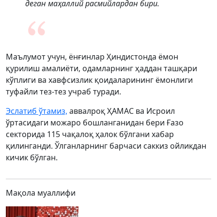
деган маҳаллий расмийлардан бири.
Маълумот учун, ёнғинлар Ҳиндистонда ёмон
қурилиш амалиёти, одамларнинг ҳаддан ташқари
кўплиги ва хавфсизлик қоидаларининг ёмонлиги
туфайли тез-тез учраб туради.
Эслатиб ўтамиз,
аввалроқ ҲАМАС ва Исроил
ўртасидаги можаро бошланганидан бери Ғазо
секторида 115 чақалоқ ҳалок бўлгани хабар
қилинганди. Ўлганларнинг барчаси саккиз ойликдан
кичик бўлган.
Мақола муаллифи