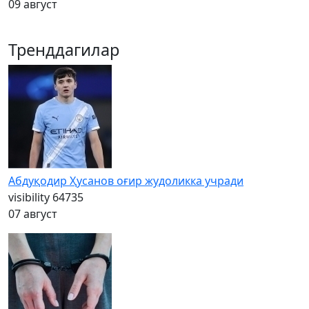
09 август
Тренддагилар
Абдуқодир Ҳусанов оғир жудоликка учради
visibility
64735
07 август