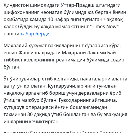
Ҳиндистон шимолидаги Уттар-Прадеш штатидаги
шифохонанинг неонатал бўлимида юз берган ёнғин
оқибатида камида 10 нафар янги туғилган чақалоқ
ҳалок бўлди. Бу ҳақда мамлакатнинг “Times Now”
нашри
хабар берди.
Маҳаллий ҳукумат вакилларининг сўзларига кўра,
ёнғин Жанси шаҳридаги Маҳарани Лакшми Бай
тиббиёт коллежининг реанимация бўлимида содир
бўлган.
Ўт ўчирувчилар етиб келганида, палаталарни аланга
ва тутун қоплаган. Қутқарувчилар янги туғилган
чақалоқларга етиб бориш учун деразаларни ёриб
ўтишга мажбур бўлган. Гувоҳларнинг айтишича,
қутқарув операцияси ёнғин бошланганидан
тахминан 30 дақиқа ўтиб бошланган ва бу эвакуация
ишларини кечиктирган.