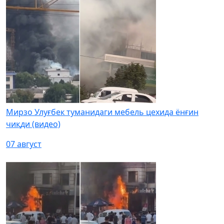
Мирзо Улуғбек туманидаги мебель цехида ёнғин
чиқди (видео)
07 август