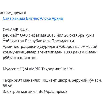
arrow_upward
Сайт хақида
Бизнес
Алоқа
Архив
QALAMPIR.UZ.
Веб-сайт ОАВ сифатида 2018 йил 26 октябрь куни
Ўзбекистон Республикаси Президенти
Администрацияси ҳузуридаги Ахборот ва оммавий
коммуникациялар агентлигидан 1089 рақам билан
рўйхатга олинган.
Муассис: “QALAMPIR Таҳририят” МЧЖ.
Таҳририят манзили: Тошкент шаҳри, Беруний кўчаси,
88-уй.
Электрон манзил: info@qalampir.uz