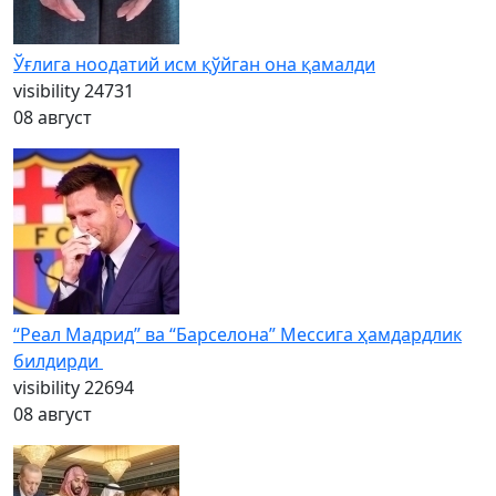
Ўғлига ноодатий исм қўйган она қамалди
visibility
24731
08 август
“Реал Мадрид” ва “Барселона” Мессига ҳамдардлик
билдирди
visibility
22694
08 август