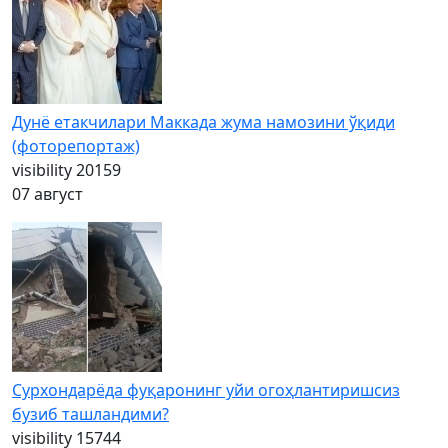
Дунё етакчилари Маккада жума намозини ўқиди
(фоторепортаж)
visibility
20159
07 август
Сурхондарёда фуқаронинг уйи огоҳлантиришсиз
бузиб ташландими?
visibility
15744