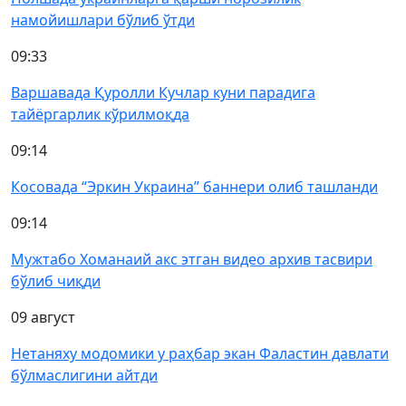
намойишлари бўлиб ўтди
09:33
Варшавада Қуролли Кучлар куни парадига
тайёргарлик кўрилмоқда
09:14
Косовада “Эркин Украина” баннери олиб ташланди
09:14
Мужтабо Хоманаий акс этган видео архив тасвири
бўлиб чиқди
09 август
Нетаняху модомики у раҳбар экан Фаластин давлати
бўлмаслигини айтди