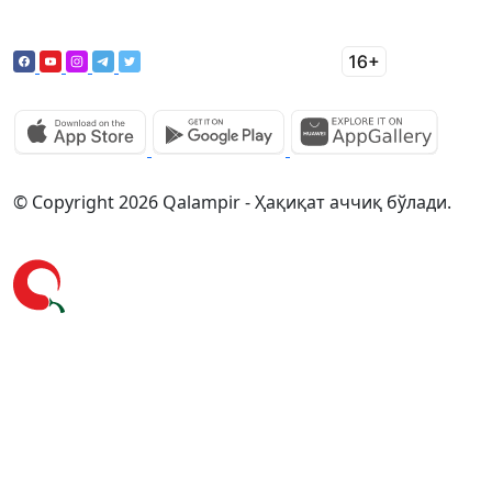
© Copyright 2026 Qalampir - Ҳақиқат аччиқ бўлади.