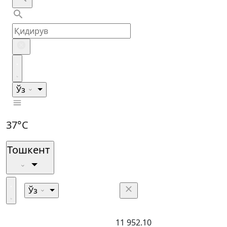
Ўз
37°C
Тошкент
Ўз
11 952.10