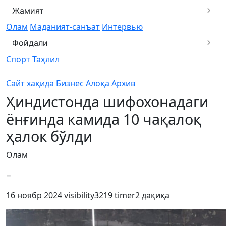
Жамият
Олам
Маданият-санъат
Интервью
Фойдали
Спорт
Таҳлил
Сайт хақида
Бизнес
Алоқа
Архив
Ҳиндистонда шифохонадаги
ёнғинда камида 10 чақалоқ
ҳалок бўлди
Олам
−
16 ноябр 2024
visibility
3219
timer
2 дақиқа