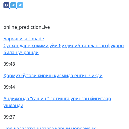
online_prediction
Live
Барчаси
call_made
Сурхондарё ҳокими уйи буздириб ташланган фуқаро
билан учрашди
09:48
Ҳормуз бўғози кириш қисмида ёнғин чиқди
09:44
Андижонда “гашиш” сотишга уринган йигитлар
ушланди
09:37
Полшада украинларга қарши норозилик