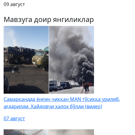
09 август
Мавзуга доир янгиликлар
Самарқандда ёнғин чиққан MAN тўсиққа урилиб,
ағдарилди. Ҳайдовчи ҳалок бўлди (видео)
07 август