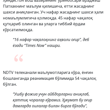
Ҳиндистон Бош вазирининг ўринбосари Браджеш
Патхакнинг маълум қилишича, етти жасаднинг
шахси аниқланган. Уч нафар жасаднинг шахси ҳали
номаълумлигича қолмоқда. 45 нафар чақалоқ
қутқариб олинган ва уларга тиббий ёрдам
кўрсатилмоқда.
“16 нафар чақалоқнинг аҳволи оғир”, деб
ёзади “Times Now” нашри.
NDTV телеканали маълумотларига кўра, ёнғин
бошланганда реанимация бўлимида 54 чақалоқ
бўлган.
“Ушбу фожиа учун айбдорларни аниқлаб,
қаттиқ чоралар кўрамиз. Ҳукумат бу оғир
дамларда оилалар билан бирга бўлади”,