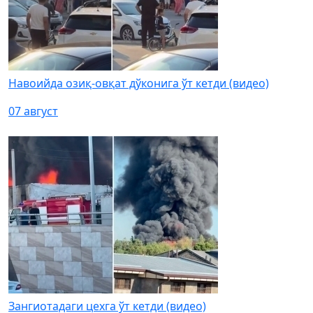
Навоийда озиқ-овқат дўконига ўт кетди (видео)
07 август
Зангиотадаги цехга ўт кетди (видео)