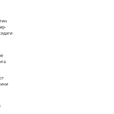
утин
ир-
сидаги
иё
ига
от
мини
т