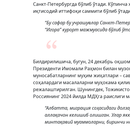
Санкт-Петербургда бўлиб ўтади. Кўпинча
иқтисодий иттифоқи саммити бўлиб ўтади
“Бу сафар бу учрашувлар Санкт-Петер
“Игора” курорт мажмуасида бўлиб ўта
Билдирилишича, бугун, 24 декабрь оқшо
Президенти Имомали Раҳмон билан музок
муносабатларнинг муҳим жиҳатлари – сав
соҳалардаги масалаларни муҳокама қил
режалаштирилган. Шунингдек, Тожикисто
Россиянинг 2024 йилда МДҲга раислиги 
“Албатта, миграция соҳасидаги долза
аллақачон келишиб олишган. Улар як
минтақавий муаммоларни, биринчи на