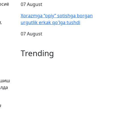
осиё
07 August
Xorazmga “opiy” sotishga borgan
,
urgutlik erkak qo'lga tushdi
07 August
Trending
ашиш
олда
а