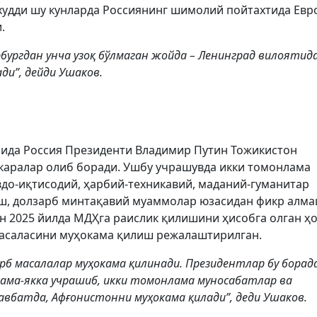
 худди шу кунларда Россиянинг шимолий пойтахтида Евр
.
бургдан унча узоқ бўлмаган жойда – Ленинград вилоятида
ди”, дейди Ушаков.
мида Россия Президенти Владимир Путин Тожикистон
аралар олиб боради. Ушбу учрашувда икки томонлама
до-иқтисодий, ҳарбий-техникавий, маданий-гуманитар
иш, долзарб минтақавий муаммолар юзасидан фикр алм
н 2025 йилда МДҲга раислик қилишини ҳисобга олган ҳ
масаласини муҳокама қилиш режалаштирилган.
рб масалалар муҳокама қилинади. Президентлар бу борад
кама-якка учрашиб, икки томонлама муносабатлар ва
вбатда, Афғонистонни муҳокама қилади”, деди Ушаков.