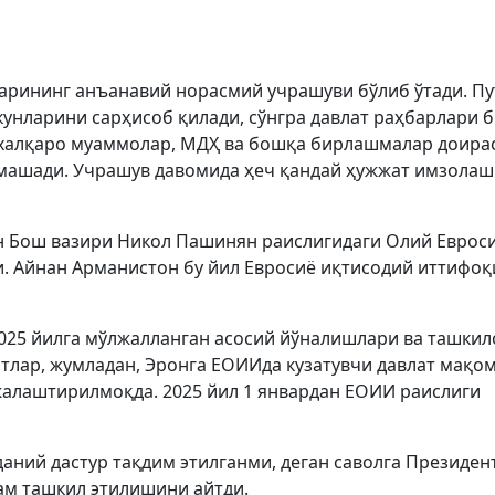
ларининг анъанавий норасмий учрашуви бўлиб ўтади. П
кунларини сарҳисоб қилади, сўнгра давлат раҳбарлари б
 халқаро муаммолар, МДҲ ва бошқа бирлашмалар доира
машади. Учрашув давомида ҳеч қандай ҳужжат имзолаш
он Бош вазири Никол Пашинян раислигидаги Олий Еврос
. Айнан Арманистон бу йил Евросиё иқтисодий иттифоқ
025 йилга мўлжалланган асосий йўналишлари ва ташкил
тлар, жумладан, Эронга ЕОИИда кузатувчи давлат мақо
алаштирилмоқда. 2025 йил 1 январдан ЕОИИ раислиги
ний дастур тақдим этилганми, деган саволга Президен
ам ташкил этилишини айтди.