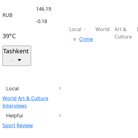
146.19
RUB
-0.18
Local
World
Art &
39°C
Culture
Crime
Tashkent
Local
World
Art & Culture
Interviews
Helpful
Sport
Review