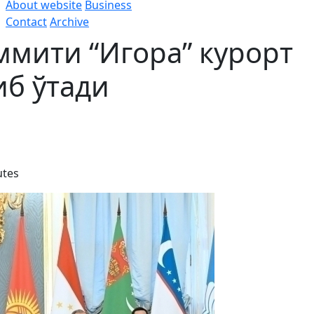
About website
Business
Contact
Archive
мити “Игора” курорт
иб ўтади
utes