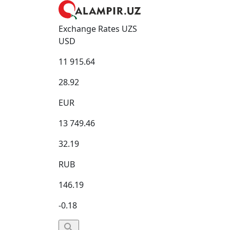
Exchange Rates UZS
USD
11 915.64
28.92
EUR
13 749.46
32.19
RUB
146.19
-0.18