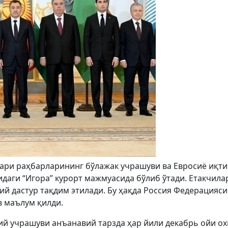
лари раҳбарларининг бўлажак учрашуви ва Евросиё иқт
даги “Игора” курорт мажмуасида бўлиб ўтади. Етакчила
ий дастур тақдим этилади. Бу ҳақда Россия Федерацияси
 маълум қилди.
й учрашуви анъанавий тарзда ҳар йили декабрь ойи о