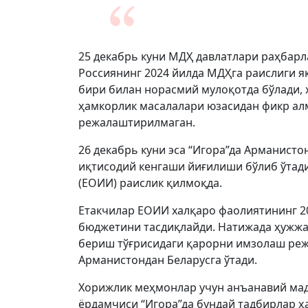
25 декабрь куни МДҲ давлатлари раҳбар
Россиянинг 2024 йилда МДҲга раислиги я
бири билан норасмий мулоқотда бўлади,
ҳамкорлик масалалари юзасидан фикр ал
режалаштирилмаган.
26 декабрь куни эса “Игора”да Арманист
иқтисодий кенгаши йиғилиши бўлиб ўтади
(ЕОИИ) раислик қилмоқда.
Етакчилар ЕОИИ халқаро фаолиятининг 2
бюджетини тасдиқлайди. Натижада ҳужжа
бериш тўғрисидаги қарорни имзолаш реж
Арманистондан Беларусга ўтади.
Хорижлик меҳмонлар учун анъанавий мада
ёрдамчиси “Игора”да бундай тадбирлар ҳ