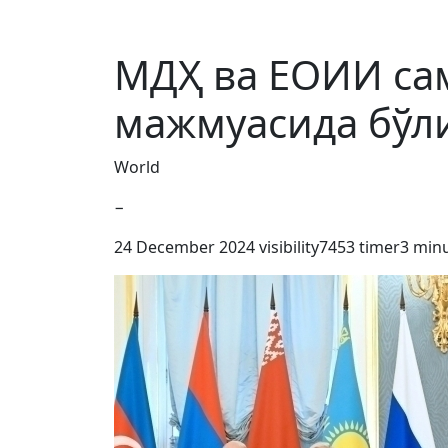
МДҲ ва ЕОИИ сам
мажмуасида бўл
World
−
24 December 2024
visibility
7453
timer
3 min