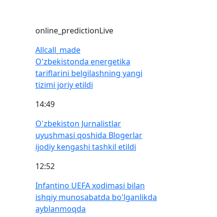
online_prediction
Live
All
call_made
O'zbekistonda energetika
tariflarini belgilashning yangi
tizimi joriy etildi
14:49
O'zbekiston Jurnalistlar
uyushmasi qoshida Blogerlar
ijodiy kengashi tashkil etildi
12:52
Infantino UEFA xodimasi bilan
ishqiy munosabatda bo'lganlikda
ayblanmoqda