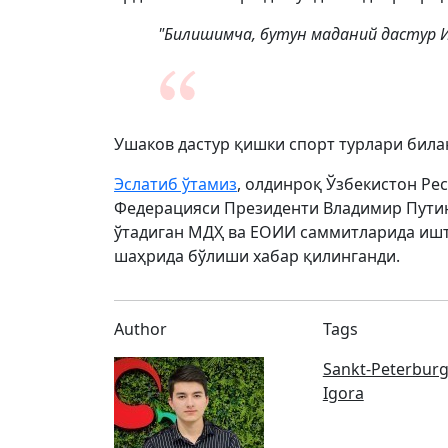
"Билишимча, бутун маданий дастур Иг
Ушаков дастур қишки спорт турлари била
Эслатиб ўтамиз
, олдинроқ Ўзбекистон Р
Федерацияси Президенти Владимир Путин
ўтадиган МДҲ ва ЕОИИ саммитларида ишт
шаҳрида бўлиши хабар қилинганди.
Author
Tags
Sankt-Peterbur
Igora