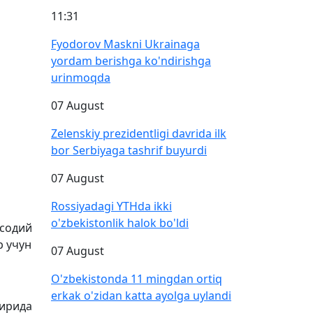
11:31
Fyodorov Maskni Ukrainaga
yordam berishga ko'ndirishga
urinmoqda
07 August
Zelenskiy prezidentligi davrida ilk
bor Serbiyaga tashrif buyurdi
07 August
Rossiyadagi YTHda ikki
o'zbekistonlik halok bo'ldi
исодий
р учун
07 August
O'zbekistonda 11 mingdan ortiq
erkak o'zidan katta ayolga uylandi
хирида