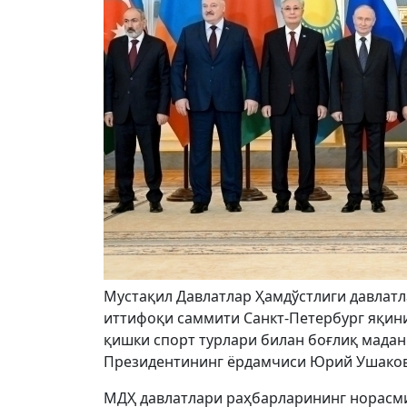
Мустақил Давлатлар Ҳамдўстлиги давлат
иттифоқи саммити Санкт-Петербург яқини
қишки спорт турлари билан боғлиқ мадан
Президентининг ёрдамчиси Юрий Ушаков
МДҲ давлатлари раҳбарларининг норасми