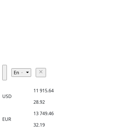
En
11 915.64
USD
28.92
13 749.46
EUR
32.19