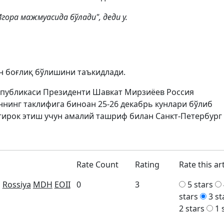
ора мажмуасида бўлади", деди у.
н боғлиқ бўлишини таъкидлади.
еспубликаси Президенти Шавкат Мирзиёев Россия
нинг таклифига биноан 25-26 декабрь кунлари бўлиб
ирок этиш учун амалий ташриф билан Санкт-Петербург
Rate Count
Rating
Rate this art
g
Rossiya
MDH
EOII
0
3
5 stars
stars
3 st
2 stars
1 