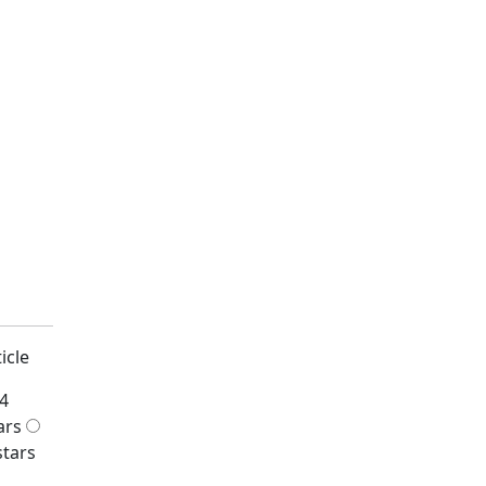
icle
4
ars
stars