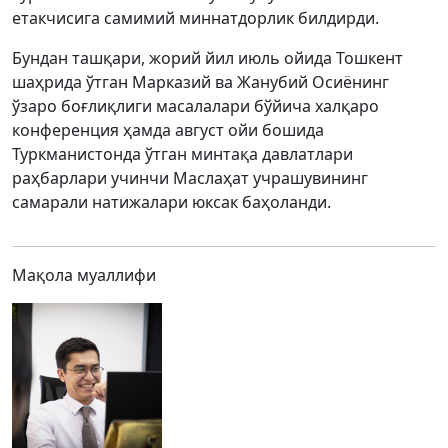
етакчисига самимий миннатдорлик билдирди.
Бундан ташқари, жорий йил июль ойида Тошкент
шаҳрида ўтган Марказий ва Жанубий Осиёнинг
ўзаро боғлиқлиги масалалари бўйича халқаро
конференция ҳамда август ойи бошида
Туркманистонда ўтган минтақа давлатлари
раҳбарлари учинчи Маслаҳат учрашувининг
самарали натижалари юксак баҳоланди.
Мақола муаллифи