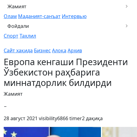
Жамият
Олам
Маданият-санъат
Интервью
Фойдали
Спорт
Таҳлил
Сайт хақида
Бизнес
Алоқа
Архив
Европа кенгаши Президенти
Ўзбекистон раҳбарига
миннатдорлик билдирди
Жамият
−
28 август 2021
visibility
6866
timer
2 дақиқа