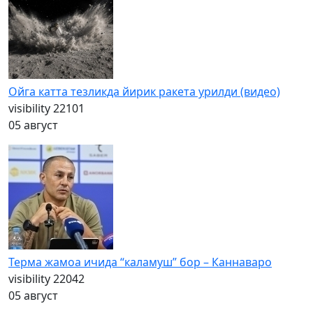
Ойга катта тезликда йирик ракета урилди (видео)
visibility
22101
05 август
Терма жамоа ичида “каламуш” бор – Каннаваро
visibility
22042
05 август