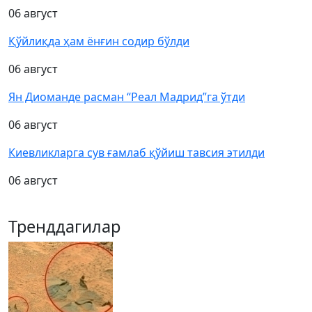
06 август
Қўйлиқда ҳам ёнғин содир бўлди
06 август
Ян Диоманде расман “Реал Мадрид”га ўтди
06 август
Киевликларга сув ғамлаб қўйиш тавсия этилди
06 август
Тренддагилар