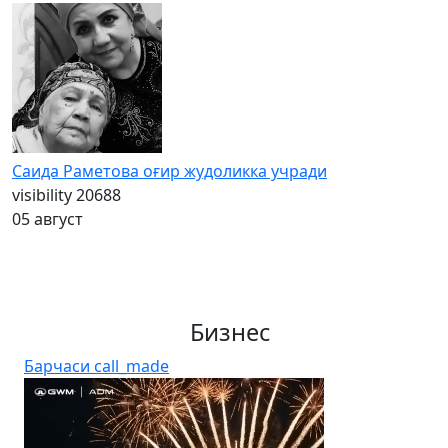
Саида Раметова оғир жудоликка учради
visibility
20688
05 август
Бизнес
Барчаси
call_made