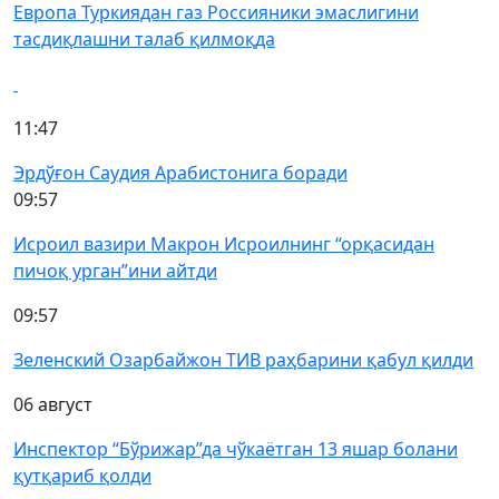
Европа Туркиядан газ Россияники эмаслигини
тасдиқлашни талаб қилмоқда
11:47
Эрдўғон Саудия Арабистонига боради
09:57
Исроил вазири Макрон Исроилнинг “орқасидан
пичоқ урган”ини айтди
09:57
Зеленский Озарбайжон ТИВ раҳбарини қабул қилди
06 август
Инспектор “Бўрижар”да чўкаётган 13 яшар болани
қутқариб қолди