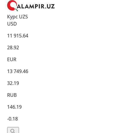
Курс UZS
USD
11 915.64
28.92
EUR
13 749.46
32.19
RUB
146.19
-0.18