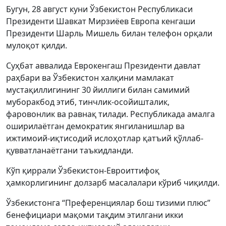
Бугун, 28 август куни Ўзбекистон Республикаси
Президенти Шавкат Мирзиёев Европа кенгаши
Президенти Шарль Мишель билан телефон орқали
мулоқот қилди.
Суҳбат аввалида Еврокенгаш Президенти давлат
раҳбари ва Ўзбекистон халқини мамлакат
мустақиллигининг 30 йиллиги билан самимий
муборакбод этиб, тинчлик-осойишталик,
фаровонлик ва равнақ тилади. Республикада амалга
оширилаётган демократик янгиланишлар ва
ижтимоий-иқтисодий ислоҳотлар қатъий қўллаб-
қувватланаётгани таъкидланди.
Кўп қиррали Ўзбекистон-Евроиттифоқ
ҳамкорлигининг долзарб масалалари кўриб чиқилди.
Ўзбекистонга “Преференциялар бош тизими плюс”
бенефициари мақоми тақдим этилгани икки