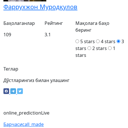
Фаррухжон Муродқулов
Баҳолаганлар
Рейтинг
Мақолага баҳо
беринг
109
3.1
5 stars
4 stars
3
stars
2 stars
1
stars
Теглар
Дўстларингиз билан улашинг
online_prediction
Live
Барчаси
call_made