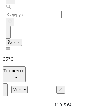
Ўз
35°C
Тошкент
Ўз
11 915.64