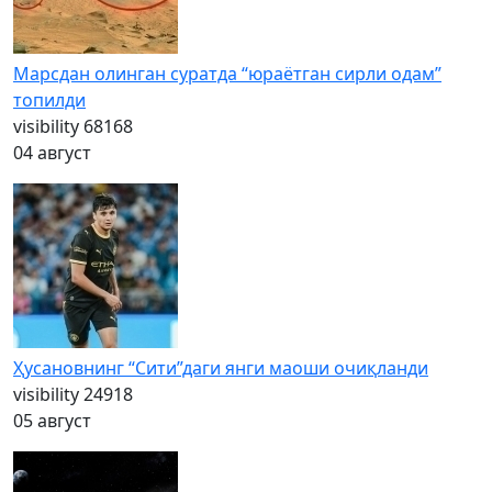
Марсдан олинган суратда “юраётган сирли одам”
топилди
visibility
68168
04 август
Ҳусановнинг “Сити”даги янги маоши очиқланди
visibility
24918
05 август