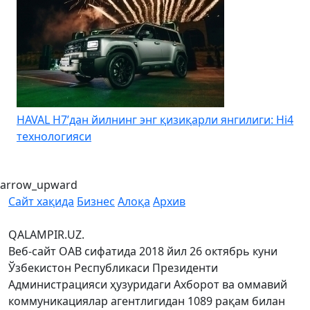
HAVAL H7’дан йилнинг энг қизиқарли янгилиги: Hi4
K
технологияси
arrow_upward
Сайт хақида
Бизнес
Алоқа
Архив
QALAMPIR.UZ.
Веб-сайт ОАВ сифатида 2018 йил 26 октябрь куни
Ўзбекистон Республикаси Президенти
Администрацияси ҳузуридаги Ахборот ва оммавий
коммуникациялар агентлигидан 1089 рақам билан