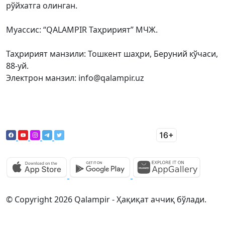
рўйхатга олинган.
Муассис: “QALAMPIR Таҳририят” МЧЖ.
Таҳририят манзили: Тошкент шаҳри, Беруний кўчаси,
88-уй.
Электрон манзил: info@qalampir.uz
© Copyright 2026 Qalampir - Ҳақиқат аччиқ бўлади.