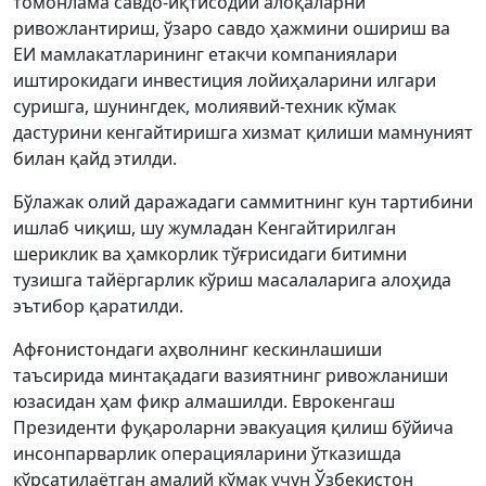
томонлама савдо-иқтисодий алоқаларни
ривожлантириш, ўзаро савдо ҳажмини ошириш ва
ЕИ мамлакатларининг етакчи компаниялари
иштирокидаги инвестиция лойиҳаларини илгари
суришга, шунингдек, молиявий-техник кўмак
дастурини кенгайтиришга хизмат қилиши мамнуният
билан қайд этилди.
Бўлажак олий даражадаги саммитнинг кун тартибини
ишлаб чиқиш, шу жумладан Кенгайтирилган
шериклик ва ҳамкорлик тўғрисидаги битимни
тузишга тайёргарлик кўриш масалаларига алоҳида
эътибор қаратилди.
Афғонистондаги аҳволнинг кескинлашиши
таъсирида минтақадаги вазиятнинг ривожланиши
юзасидан ҳам фикр алмашилди. Еврокенгаш
Президенти фуқароларни эвакуация қилиш бўйича
инсонпарварлик операцияларини ўтказишда
кўрсатилаётган амалий кўмак учун Ўзбекистон