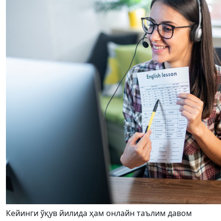
Кейинги ўқув йилида ҳам онлайн таълим давом