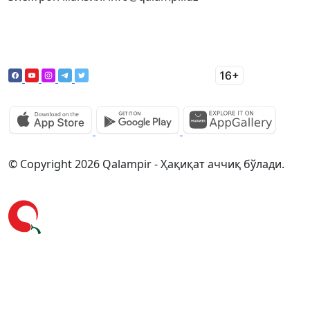
© Copyright 2026 Qalampir - Ҳақиқат аччиқ бўлади.