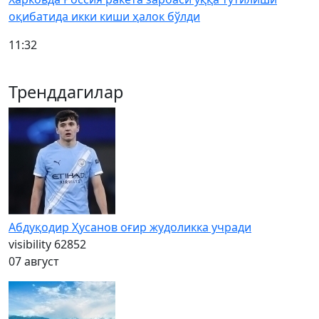
оқибатида икки киши ҳалок бўлди
11:32
Тренддагилар
Абдуқодир Ҳусанов оғир жудоликка учради
visibility
62852
07 август