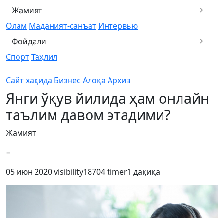
Жамият
Олам
Маданият-санъат
Интервью
Фойдали
Спорт
Таҳлил
Сайт хақида
Бизнес
Алоқа
Архив
Янги ўқув йилида ҳам онлайн
таълим давом этадими?
Жамият
−
05 июн 2020
visibility
18704
timer
1 дақиқа