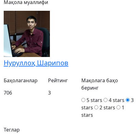
Мақола муаллифи
Нуруллоҳ Шарипов
Баҳолаганлар
Рейтинг
Мақолага баҳо
беринг
706
3
5 stars
4 stars
3
stars
2 stars
1
stars
Теглар