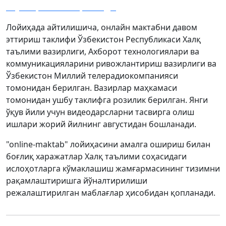
якунлари эълон қилинди
Лойиҳада айтилишича, онлайн мактабни давом
эттириш таклифи Ўзбекистон Республикаси Халқ
таълими вазирлиги, Ахборот технологиялари ва
коммуникацияларини ривожлантириш вазирлиги ва
Ўзбекистон Миллий телерадиокомпанияси
томонидан берилган. Вазирлар маҳкамаси
томонидан ушбу таклифга розилик берилган. Янги
ўқув йили учун видеодарсларни тасвирга олиш
ишлари жорий йилнинг августидан бошланади.
"online-maktab" лойиҳасини амалга ошириш билан
боғлиқ харажатлар Халқ таълими соҳасидаги
ислоҳотларга кўмаклашиш жамғармасининг тизимни
рақамлаштиришга йўналтирилиши
режалаштирилган маблағлар ҳисобидан қопланади.