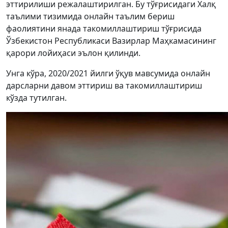
эттирилиши режалаштирилган. Бу тўғрисидаги Халқ
таълими тизимида онлайн таълим бериш
фаолиятини янада такомиллаштириш тўғрисида
Ўзбекистон Республикаси Вазирлар Маҳкамасининг
қарори лойиҳаси эълон қилинди.
Унга кўра, 2020/2021 йилги ўқув мавсумида онлайн
дарсларни давом эттириш ва такомиллаштириш
кўзда тутилган.