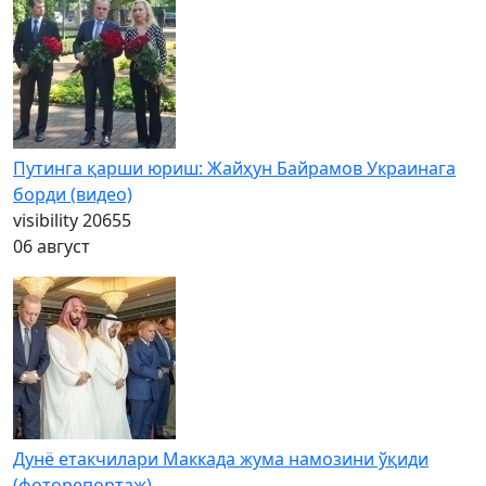
Путинга қарши юриш: Жайҳун Байрамов Украинага
борди (видео)
visibility
20655
06 август
Дунё етакчилари Маккада жума намозини ўқиди
(фоторепортаж)