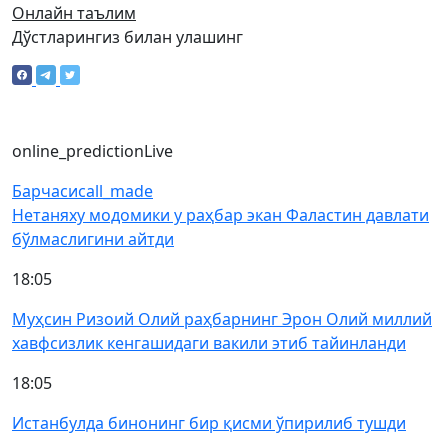
Онлайн таълим
Дўстларингиз билан улашинг
online_prediction
Live
Барчаси
call_made
Нетаняху модомики у раҳбар экан Фаластин давлати
бўлмаслигини айтди
18:05
Муҳсин Ризоий Олий раҳбарнинг Эрон Олий миллий
хавфсизлик кенгашидаги вакили этиб тайинланди
18:05
Истанбулда бинонинг бир қисми ўпирилиб тушди