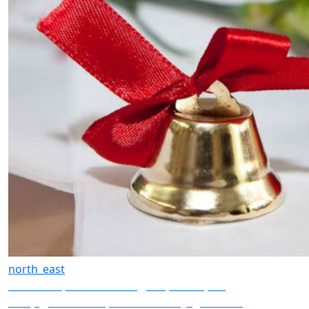
north_east
5000 га яқин олтин медаль, электрон
шаҳодатномалар... 2019-2020 ўқув йили