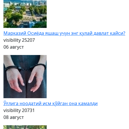
Марказий Осиёда яшаш учун энг қулай давлат қайси?
visibility
25207
06 август
Ўғлига ноодатий исм қўйган она қамалди
visibility
20731
08 август