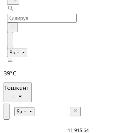
Ўз
39°C
Тошкент
Ўз
11 915.64