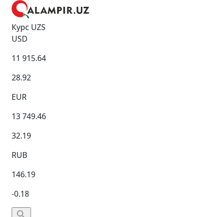
Курс UZS
USD
11 915.64
28.92
EUR
13 749.46
32.19
RUB
146.19
-0.18