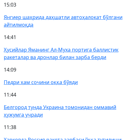
15:03
Янгиер шаҳрида даҳшатли автоҳалокат бўлгани
айтилмоқда
14:41
Ҳусийлар Яманинг Ал-Муха портига баллистик
ракеталар ва дронлар билан зарба берди
14:09
Педри ҳам сочини оққа бўяди
11:44
Белгород тунда Украина томонидан оммавий
ҳужумга учради
11:38
Харковда Россия ракета зарбаси ўққа тутилиши