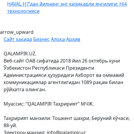
HAVAL H7’дан йилнинг энг қизиқарли янгилиги: Hi4
K
технологияси
arrow_upward
Сайт хақида
Бизнес
Алоқа
Архив
QALAMPIR.UZ.
Веб-сайт ОАВ сифатида 2018 йил 26 октябрь куни
Ўзбекистон Республикаси Президенти
Администрацияси ҳузуридаги Ахборот ва оммавий
коммуникациялар агентлигидан 1089 рақам билан
рўйхатга олинган.
Муассис: “QALAMPIR Таҳририят” МЧЖ.
Таҳририят манзили: Тошкент шаҳри, Беруний кўчаси,
88-уй.
Электрон манзил: info@qalampir.uz