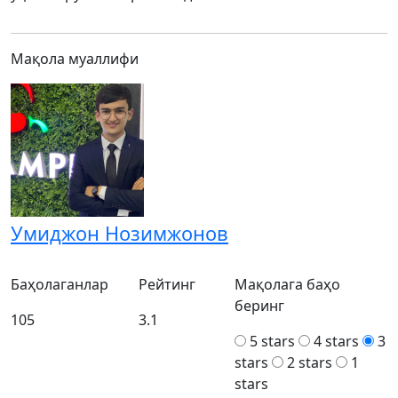
Мақола муаллифи
Умиджон Нозимжонов
Баҳолаганлар
Рейтинг
Мақолага баҳо
беринг
105
3.1
5 stars
4 stars
3
stars
2 stars
1
stars