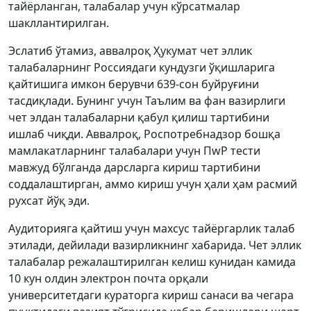
тайёрланган, талабалар учун кўрсатмалар
шакллантирилган.
Эслатиб ўтамиз, аввалроқ Ҳукумат чет эллик
талабаларнинг Россиядаги кундузги ўқишларига
қайтишига имкон берувчи 639-сон буйруғини
тасдиқлади. Бунинг учун Таълим ва фан вазирлиги
чет элдан талабаларни қабул қилиш тартибини
ишлаб чиқди. Аввалроқ, Роспотребнадзор бошқа
мамлакатларнинг талабалари учун ПwР тести
мавжуд бўлганда дарсларга кириш тартибини
соддалаштирган, аммо кириш учун ҳали ҳам расмий
рухсат йўқ эди.
Аудиторияга қайтиш учун махсус тайёргарлик талаб
этилади, дейилади вазирликнинг хабарида. Чет эллик
талабалар режалаштирилган келиш кунидан камида
10 кун олдин электрон почта орқали
университетдаги кураторга кириш санаси ва чегара