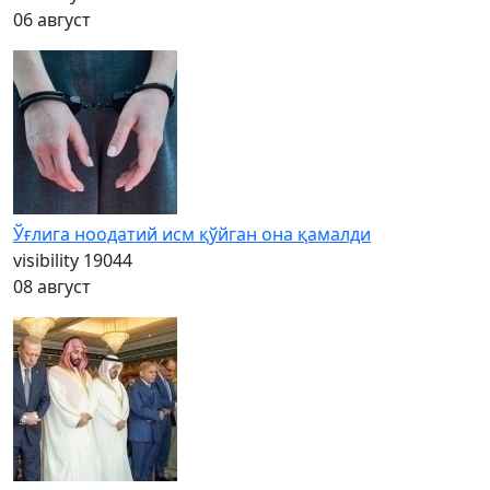
06 август
Ўғлига ноодатий исм қўйган она қамалди
visibility
19044
08 август