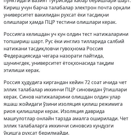
пунктидаги вазият тўғрисида хабар беришлари шарт.
Кириш учун барча талабалар электрон почта орқали
университет вакилидан рухсат ёки тасдиқни
олишлари ҳамда ПЦР тестини олишлари керак.
Россияга келишдан уч кун олдин тест натижаларини
топшириш шарт. Рус ёки инглиз тилларида салбий
натижани тасдиқловчи гувоҳнома Россия
Федерациясида чегара назорати пайтида,
шунингдек, университет ётоқхонасида тақдим
этилиши керак.
Россия ҳудудига киргандан кейин 72 соат ичида чет
эллик талабалар иккинчи ПЦР синовидан ўтишлари
керак. Синов натижаларини олишдан олдин улар
яшаш жойидаги ўзини изоляция қилиш режимига
риоя қилишлари керак. Изоляция даврида
машғулотлар онлайн тарзда амалга оширилади. Чет
эллик талабаларга иккинчи синовсиз кундузги
ўқишга рухсат берилмайди.