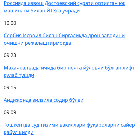
Россияда извош Достоевский сурати ортилган юк
машинаси билан ЙТҲга учради
10:00
Сербия Исроил билан биргаликда дрон заводини
очишни режалаштирмоқда
09:23
Махачқалъада ичида бир нечта йўловчи бўлган лифт
қулаб тушди
09:15
Андижонда зилзила содир бўлди
09:09
Тошкентда суд тизими вакиллари фуқароларни сайёр
қабул қилди