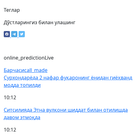
Теглар
Дўстларингиз билан улашинг
online_prediction
Live
Барчаси
call_made
Сурхондарёда 2 нафар фуқаронинг ёнидан гиёҳванд
модда топилди
10:12
Ситсилияда Этна вулқони шиддат билан отилишда
давом этмоқда
10:12