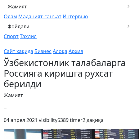
Жамият
Олам
Маданият-санъат
Интервью
Фойдали
Спорт
Таҳлил
Сайт хақида
Бизнес
Алоқа
Архив
Ўзбекистонлик талабаларга
Россияга киришга рухсат
берилди
Жамият
−
04 апрел 2021
visibility
5389
timer
2 дақиқа