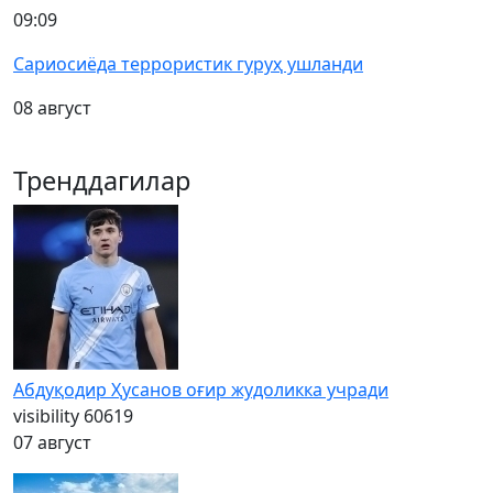
09:09
Сариосиёда террористик гуруҳ ушланди
08 август
Тренддагилар
Абдуқодир Ҳусанов оғир жудоликка учради
visibility
60619
07 август