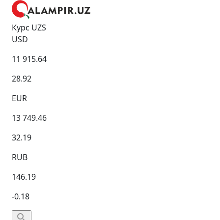
Курс UZS
USD
11 915.64
28.92
EUR
13 749.46
32.19
RUB
146.19
-0.18