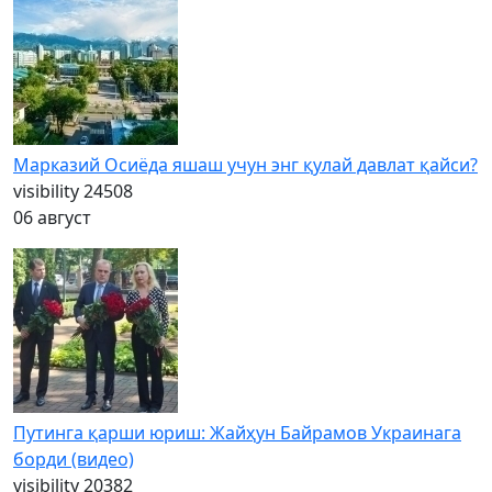
Марказий Осиёда яшаш учун энг қулай давлат қайси?
visibility
24508
06 август
Путинга қарши юриш: Жайҳун Байрамов Украинага
борди (видео)
visibility
20382