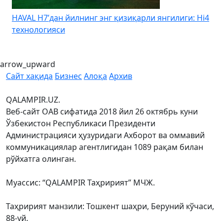
HAVAL H7’дан йилнинг энг қизиқарли янгилиги: Hi4
K
технологияси
arrow_upward
Сайт хақида
Бизнес
Алоқа
Архив
QALAMPIR.UZ.
Веб-сайт ОАВ сифатида 2018 йил 26 октябрь куни
Ўзбекистон Республикаси Президенти
Администрацияси ҳузуридаги Ахборот ва оммавий
коммуникациялар агентлигидан 1089 рақам билан
рўйхатга олинган.
Муассис: “QALAMPIR Таҳририят” МЧЖ.
Таҳририят манзили: Тошкент шаҳри, Беруний кўчаси,
88-уй.