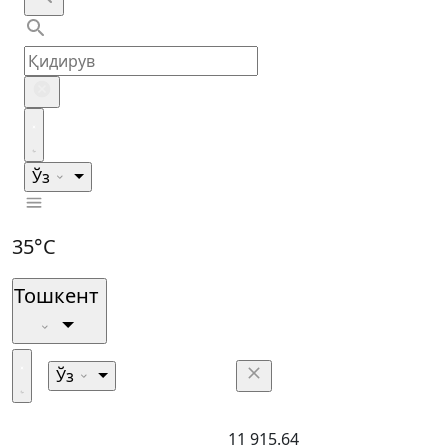
Ўз
35°C
Тошкент
Ўз
11 915.64