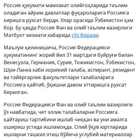
Россия ҳукумати мамлакат олийгоҳларида таълим
оладиган айрим давлатлар фуқароларига Россияга
киришга рухсат берди. Улар орасида Ўзбекистон ҳам
бор. Бу ҳақда Россия Фан ва олий таълим вазирлиги
Матбуот хизмати хабарида
сўз боради
.
Маълум қилинишича, Россия Федерацияси
ҳукуматининг жорий йил 31 мартдаги буйруғи билан
Венесуэла, Германия, Сурия, Тожикистон, Ўзбекистон,
Шри-Ланка каби хорижий талаба, аспирант, резидент
ва тайёргарлик факультетлари талабаларига
Россияга қайтиб, ўқишни давом эттиришга рухсат
берилган.
Россия Федерацияси Фан ва олий таълим вазирлиги
ўз навбатида, чет эллик талабаларни Россияга
қайтариш тартибини ишлаб чиққан ва уни амалга
ошириш устида ишламоқда. Олий ўқув юртларида
ишларни ташкил этиш бўйича услубий материаллар