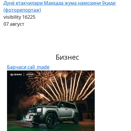
Дунё етакчилари Маккада жума намозини ўқиди
(фоторепортаж)
visibility
16225
07 август
Бизнес
Барчаси
call_made