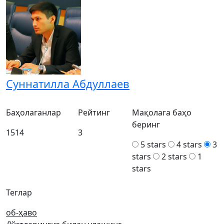
Суннатилла Абдуллаев
Баҳолаганлар
Рейтинг
Мақолага баҳо
беринг
1514
3
5 stars
4 stars
3
stars
2 stars
1
stars
Теглар
об-ҳаво