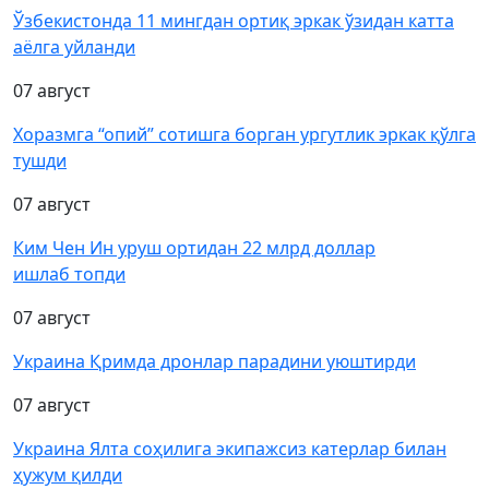
Ўзбекистонда 11 мингдан ортиқ эркак ўзидан катта
аёлга уйланди
07 август
Хоразмга “опий” сотишга борган ургутлик эркак қўлга
тушди
07 август
Ким Чен Ин уруш ортидан 22 млрд доллар
ишлаб топди
07 август
Украина Қримда дронлар парадини уюштирди
07 август
Украина Ялта соҳилига экипажсиз катерлар билан
ҳужум қилди