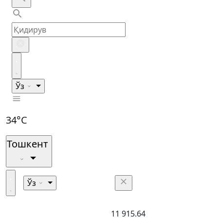
Ўз
34°C
Тошкент
Ўз
11 915.64