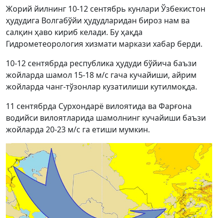
Жорий йилнинг 10-12 сентябрь кунлари Ўзбекистон
ҳудудига Волгабўйи ҳудудларидан бироз нам ва
салқин ҳаво кириб келади. Бу ҳақда
Гидрометеорология хизмати маркази хабар берди.
10-12 сентябрда республика ҳудуди бўйича баъзи
жойларда шамол 15-18 м/с гача кучайиши, айрим
жойларда чанг-тўзонлар кузатилиши кутилмоқда.
11 сентябрда Сурхондарё вилоятида ва Фарғона
водийси вилоятларида шамолнинг кучайиши баъзи
жойларда 20-23 м/с га етиши мумкин.