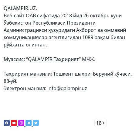
QALAMPIR.UZ.
Веб-сайт ОАВ сифатида 2018 йил 26 октябрь куни
Ўзбекистон Республикаси Президенти
Администрацияси ҳузуридаги Ахборот ва оммавий
коммуникациялар агентлигидан 1089 рақам билан
рўйхатга олинган.
Муассис: “QALAMPIR Таҳририят” МЧЖ.
Таҳририят манзили: Тошкент шаҳри, Беруний кўчаси,
88-уй.
Электрон манзил: info@qalampir.uz