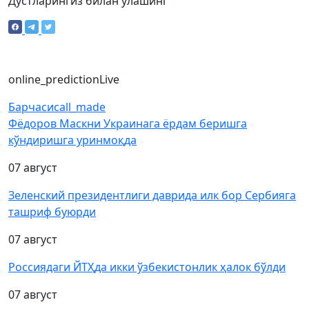
Дўстларингиз билан улашинг
online_prediction
Live
Барчаси
call_made
Фёдоров Маскни Украинага ёрдам беришга
кўндиришга уринмоқда
07 август
Зеленский президентлиги даврида илк бор Сербияга
ташриф буюрди
07 август
Россиядаги ЙТҲда икки ўзбекистонлик ҳалок бўлди
07 август