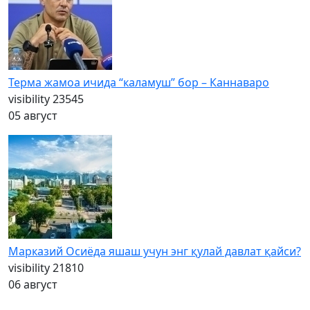
Терма жамоа ичида “каламуш” бор – Каннаваро
visibility
23545
05 август
Марказий Осиёда яшаш учун энг қулай давлат қайси?
visibility
21810
06 август