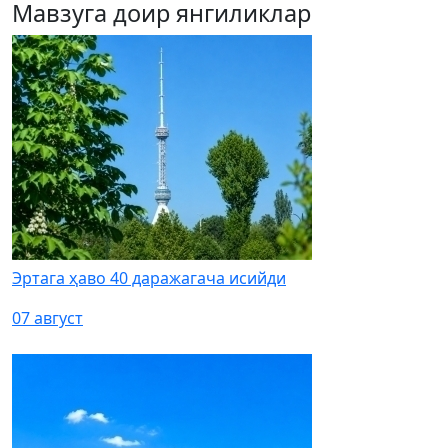
Мавзуга доир янгиликлар
Эртага ҳаво 40 даражагача исийди
07 август