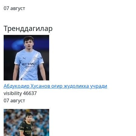
07 август
Тренддагилар
Абдуқодир Ҳусанов оғир жудоликка учради
visibility
46637
07 август