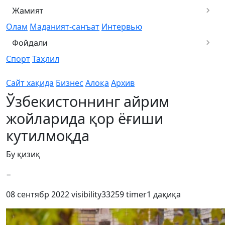
Жамият
Олам
Маданият-санъат
Интервью
Фойдали
Спорт
Таҳлил
Сайт хақида
Бизнес
Алоқа
Архив
Ўзбекистоннинг айрим
жойларида қор ёғиши
кутилмоқда
Бу қизиқ
−
08 сентябр 2022
visibility
33259
timer
1 дақиқа