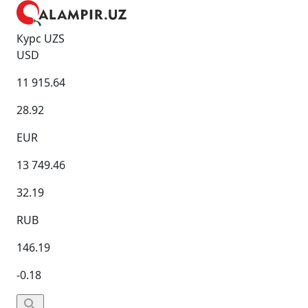
Курс UZS
USD
11 915.64
28.92
EUR
13 749.46
32.19
RUB
146.19
-0.18