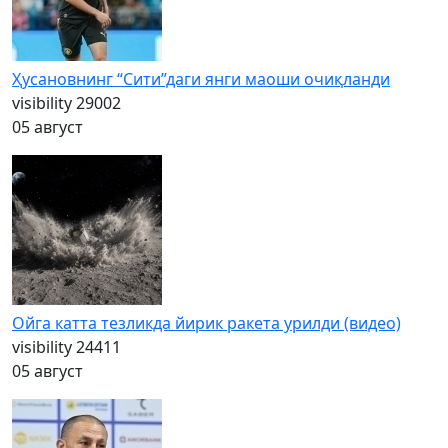
Ҳусановнинг “Сити”даги янги маоши очиқланди
visibility
29002
05 август
Ойга катта тезликда йирик ракета урилди (видео)
visibility
24411
05 август