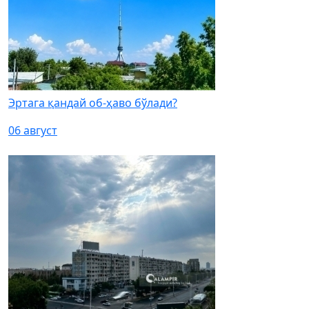
Эртага қандай об-ҳаво бўлади?
06 август