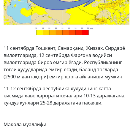
11 сентябрда Тошкент, Самарқанд, Жиззах, Сирдарё
вилоятларида, 12 сентябрда Фарғона водийси
вилоятларида бироз ёмғир ёғади. Республиканинг
тоғли ҳудудларида ёмғир ёғади, баланд тоғларда
(2500 м дан юқори) ёмғир қорга айланиши мумкин.
11-12 сентябрда республика ҳудудининг катта
қисмида ҳаво ҳарорати кечалари 10-13 даражагача,
кундуз кунлари 25-28 даражагача пасаяди.
Мақола муаллифи