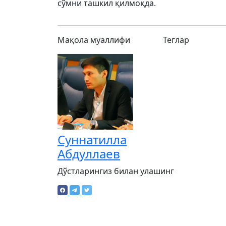
сўмни ташкил қилмоқда.
Мақола муаллифи
Теглар
Суннатилла
Абдуллаев
Дўстларингиз билан улашинг