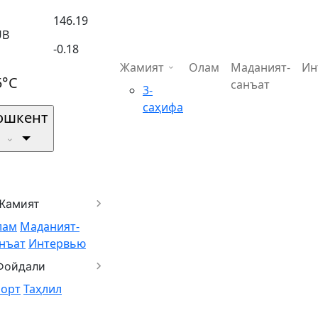
146.19
UB
-0.18
Жамият
Олам
Маданият-
Ин
5°C
санъат
3-
саҳифа
ошкент
Жамият
лам
Маданият-
нъат
Интервью
Фойдали
порт
Таҳлил