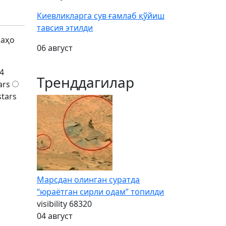
Киевликларга сув ғамлаб қўйиш
тавсия этилди
баҳо
06 август
4
Тренддагилар
ars
stars
Марсдан олинган суратда
“юраётган сирли одам” топилди
visibility
68320
04 август