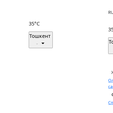
R
35°C
3
Тошкент
Т
О
са
С