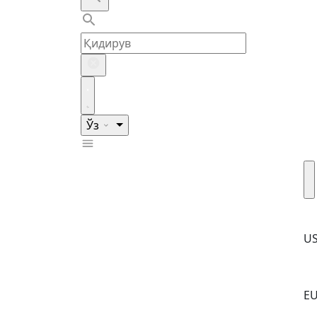
Ўз
U
E