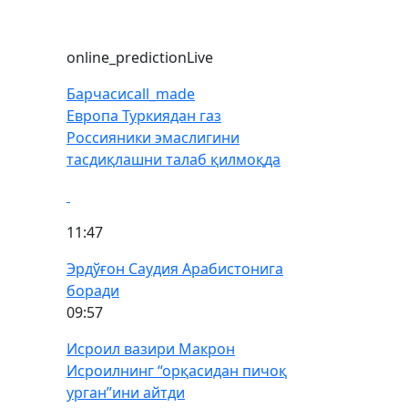
online_prediction
Live
Барчаси
call_made
Европа Туркиядан газ
Россияники эмаслигини
тасдиқлашни талаб қилмоқда
11:47
Эрдўғон Саудия Арабистонига
боради
09:57
Исроил вазири Макрон
Исроилнинг “орқасидан пичоқ
урган”ини айтди