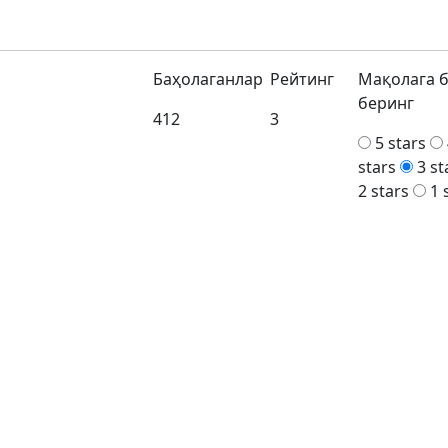
Баҳолаганлар
Рейтинг
Мақолага 
беринг
412
3
5 stars
stars
3 st
2 stars
1 