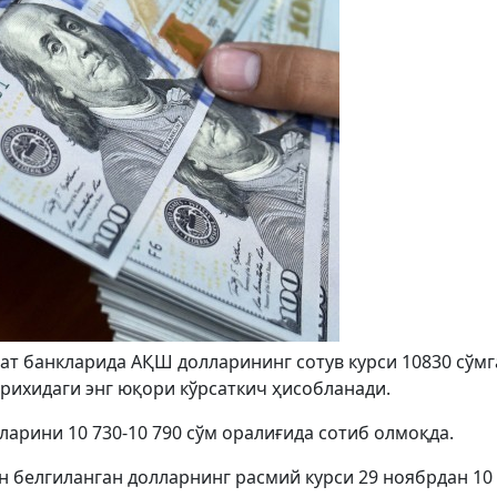
рат банкларида АҚШ долларининг сотув курси 10830 сўм
арихидаги энг юқори кўрсаткич ҳисобланади.
арини 10 730-10 790 сўм оралиғида сотиб олмоқда.
 белгиланган долларнинг расмий курси 29 ноябрдан 10 