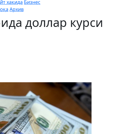
йт хақида
Бизнес
оқа
Архив
ида доллар курси