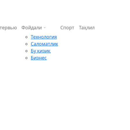
тервью
Фойдали
Спорт
Таҳлил
Технология
Саломатлик
Бу қизиқ
Бизнес