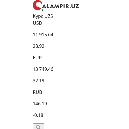
Курс UZS
USD
11 915.64
28.92
EUR
13 749.46
32.19
RUB
146.19
-0.18