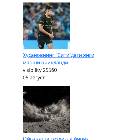
Ҳусановнинг “Сити”даги янги
маоши очиқланди
visibility
25560
05 август
Ойга катта тезликда йирик