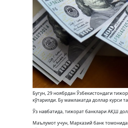
Бугун, 29 ноябрдан Ўзбекистондаги тижо
кўтарилди. Бу мамлакатда доллар курси т
Ўз навбатида, тижорат банклари АҚШ долл
Маълумот учун, Марказий банк томонидан