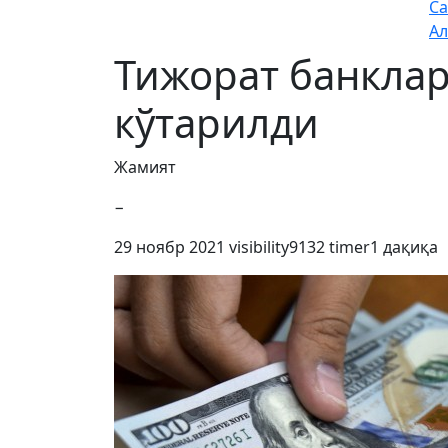
Са
Ал
Тижорат банклар
кўтарилди
Жамият
−
29 ноябр 2021
visibility
9132
timer
1 дақиқа