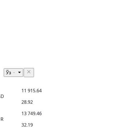
Ўз
11 915.64
SD
28.92
13 749.46
UR
32.19