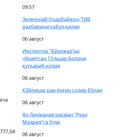
09:57
Зеленский Озарбайжон ТИВ
раҳбарини қабул қилди
06 август
Инспектор “Бўрижар”да
чўкаётган 13 яшар болани
қутқариб қолди
06 август
Қўйлиқда ҳам ёнғин содир бўлди
гача
06 август
Ян Диоманде расман “Реал
Мадрид”га ўтди
777,04
06 август