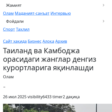
Жамият
Олам
Маданият-санъат
Интервью
Фойдали
Спорт
Таҳлил
Сайт хақида
Бизнес
Алоқа
Архив
Таиланд ва Камбоджа
орасидаги жанглар денгиз
курортларига яқинлашди
Олам
−
26 июл 2025
visibility
6433
timer
2 дақиқа