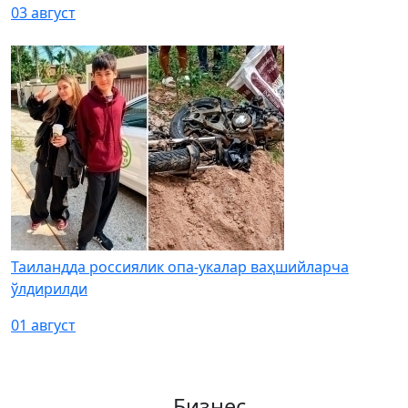
03 август
Таиландда россиялик опа-укалар ваҳшийларча
ўлдирилди
01 август
Бизнес