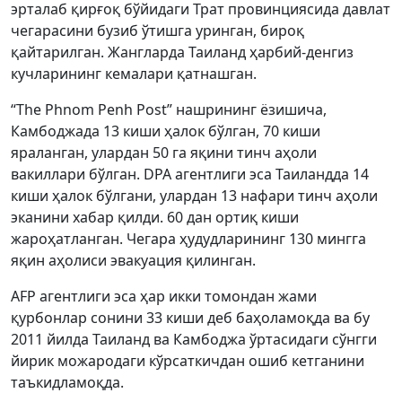
эрталаб қирғоқ бўйидаги Трат провинциясида давлат
чегарасини бузиб ўтишга уринган, бироқ
қайтарилган. Жангларда Таиланд ҳарбий-денгиз
кучларининг кемалари қатнашган.
“The Phnom Penh Post” нашрининг ёзишича,
Камбоджада 13 киши ҳалок бўлган, 70 киши
яраланган, улардан 50 га яқини тинч аҳоли
вакиллари бўлган. DPA агентлиги эса Таиландда 14
киши ҳалок бўлгани, улардан 13 нафари тинч аҳоли
эканини хабар қилди. 60 дан ортиқ киши
жароҳатланган. Чегара ҳудудларининг 130 мингга
яқин аҳолиси эвакуация қилинган.
AFP агентлиги эса ҳар икки томондан жами
қурбонлар сонини 33 киши деб баҳоламоқда ва бу
2011 йилда Таиланд ва Камбоджа ўртасидаги сўнгги
йирик можародаги кўрсаткичдан ошиб кетганини
таъкидламоқда.