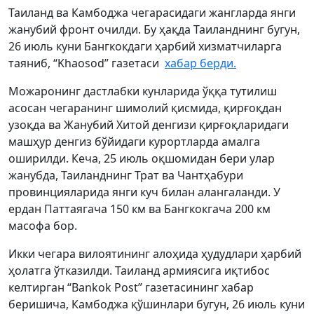
Таиланд ва Камбоджа чегарасидаги жангларда янги
жанубий фронт очилди. Бу ҳақда Таиланднинг бугун,
26 июль куни Бангкокдаги ҳарбий хизматчиларга
таяниб, “Khaosod” газетаси
хабар берди.
Можаронинг дастлабки кунларида ўққа тутилиш
асосан чегаранинг шимолий қисмида, қирғоқдан
узоқда ва Жанубий Хитой денгизи қирғоқларидаги
машҳур денгиз бўйидаги курортларда амалга
оширилди. Кеча, 25 июль оқшомидан бери улар
жанубда, Таиланднинг Трат ва Чантҳабури
провинцияларида янги куч билан алангаланди. У
ердан Паттаягача 150 км ва Бангкокгача 200 км
масофа бор.
Икки чегара вилоятининг алоҳида ҳудудлари ҳарбий
ҳолатга ўтказилди. Таиланд армиясига иқтибос
келтирган “Bankok Post” газетасининг хабар
беришича, Камбоджа қўшинлари бугун, 26 июль куни