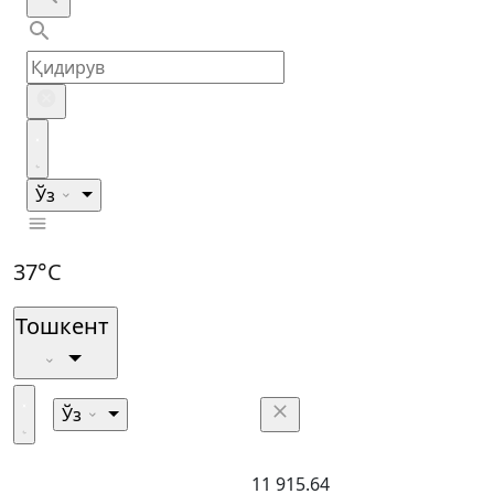
Ўз
37°C
Тошкент
Ўз
11 915.64