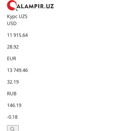
Курс UZS
USD
11 915.64
28.92
EUR
13 749.46
32.19
RUB
146.19
-0.18