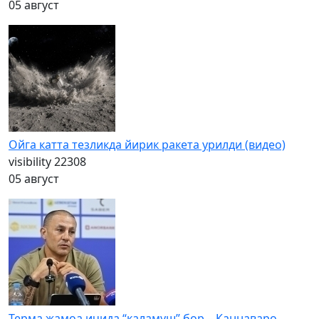
05 август
Ойга катта тезликда йирик ракета урилди (видео)
visibility
22308
05 август
Терма жамоа ичида “каламуш” бор – Каннаваро