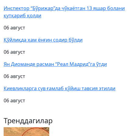
Инспектор “Бўрижар”да чўкаётган 13 яшар болани
қутқариб қолди
06 август
Қўйлиқда ҳам ёнғин содир бўлди
06 август
Ян Диоманде расман “Реал Мадрид”га ўтди
06 август
Киевликларга сув ғамлаб қўйиш тавсия этилди
06 август
Тренддагилар