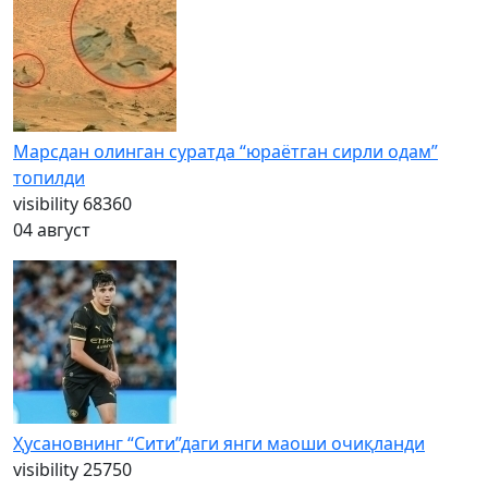
Марсдан олинган суратда “юраётган сирли одам”
топилди
visibility
68360
04 август
Ҳусановнинг “Сити”даги янги маоши очиқланди
visibility
25750