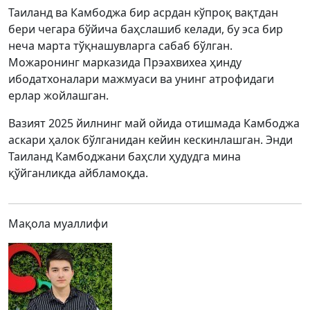
Таиланд ва Камбоджа бир асрдан кўпроқ вақтдан
бери чегара бўйича баҳслашиб келади, бу эса бир
неча марта тўқнашувларга сабаб бўлган.
Можаронинг марказида Прэахвихеа ҳинду
ибодатхоналари мажмуаси ва унинг атрофидаги
ерлар жойлашган.
Вазият 2025 йилнинг май ойида отишмада Камбоджа
аскари ҳалок бўлганидан кейин кескинлашган. Энди
Таиланд Камбоджани баҳсли ҳудудга мина
қўйганликда айбламоқда.
Мақола муаллифи