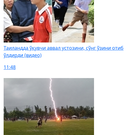
Таиландда ўқувчи аввал устозини, сўнг ўзини отиб
ўлдирди (видео)
11:48