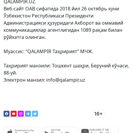
QALAMPIR.UZ.
Веб-сайт ОАВ сифатида 2018 йил 26 октябрь куни
Ўзбекистон Республикаси Президенти
Администрацияси ҳузуридаги Ахборот ва оммавий
коммуникациялар агентлигидан 1089 рақам билан
рўйхатга олинган.
Муассис: “QALAMPIR Таҳририят” МЧЖ.
Таҳририят манзили: Тошкент шаҳри, Беруний кўчаси,
88-уй.
Электрон манзил: info@qalampir.uz