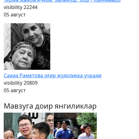
visibility
22244
05 август
Саида Раметова оғир жудоликка учради
visibility
20809
05 август
Мавзуга доир янгиликлар