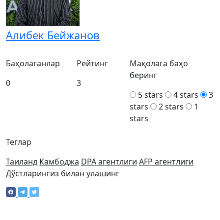
Алибек Бейжанов
Баҳолаганлар
Рейтинг
Мақолага баҳо
беринг
0
3
5 stars
4 stars
3
stars
2 stars
1
stars
Теглар
Таиланд
Камбоджа
DPA агентлиги
AFP агентлиги
Дўстларингиз билан улашинг