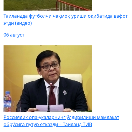
Таиландда футболчи чақмоқ уриши оқибатида вафот
этди (видео)
06 август
Россиялик опа-укаларнинг ўлдирилиши мамлакат
обрўсига путур етказди – Таиланд ТИВ