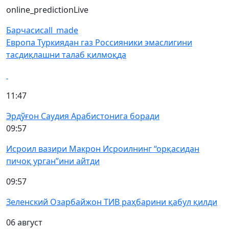
online_prediction
Live
Барчаси
call_made
Европа Туркиядан газ Россияники эмаслигини
тасдиқлашни талаб қилмоқда
11:47
Эрдўғон Саудия Арабистонига боради
09:57
Исроил вазири Макрон Исроилнинг “орқасидан
пичоқ урган”ини айтди
09:57
Зеленский Озарбайжон ТИВ раҳбарини қабул қилди
06 август