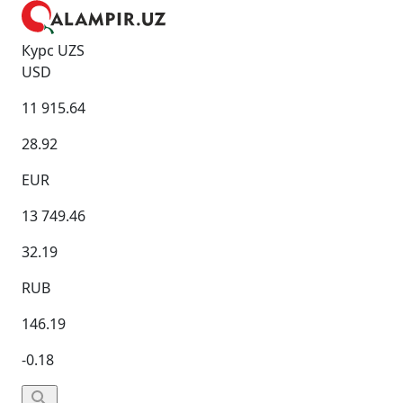
Курс UZS
USD
11 915.64
28.92
EUR
13 749.46
32.19
RUB
146.19
-0.18