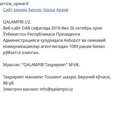
arrow_upward
Сайт хақида
Бизнес
Алоқа
Архив
QALAMPIR.UZ.
Веб-сайт ОАВ сифатида 2018 йил 26 октябрь куни
Ўзбекистон Республикаси Президенти
Администрацияси ҳузуридаги Ахборот ва оммавий
коммуникациялар агентлигидан 1089 рақам билан
рўйхатга олинган.
Муассис: “QALAMPIR Таҳририят” МЧЖ.
Таҳририят манзили: Тошкент шаҳри, Беруний кўчаси,
88-уй.
Электрон манзил: info@qalampir.uz