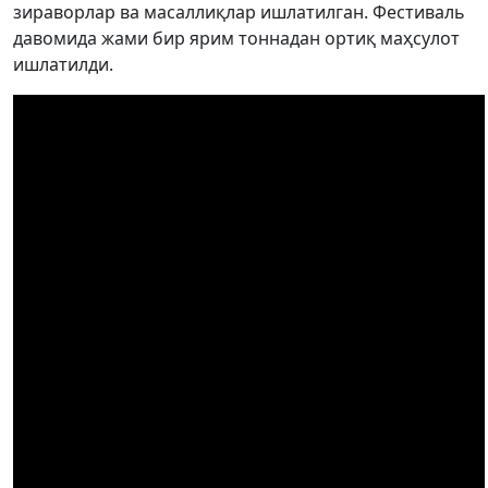
зираворлар ва масаллиқлар ишлатилган. Фестиваль
давомида жами бир ярим тоннадан ортиқ маҳсулот
ишлатилди.