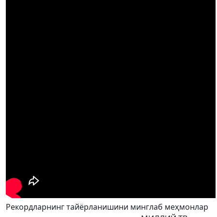
Рекордларнинг тайёрланишини минглаб меҳмонлар