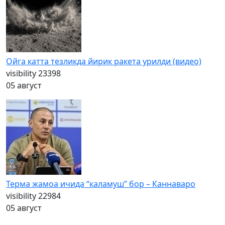
Ойга катта тезликда йирик ракета урилди (видео)
visibility
23398
05 август
Терма жамоа ичида “каламуш” бор – Каннаваро
visibility
22984
05 август