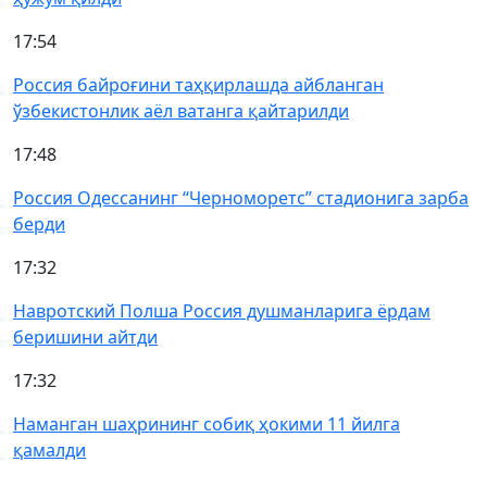
17:54
Россия байроғини таҳқирлашда айбланган
ўзбекистонлик аёл ватанга қайтарилди
17:48
Россия Одессанинг “Черноморетс” стадионига зарба
берди
17:32
Навротский Полша Россия душманларига ёрдам
беришини айтди
17:32
Наманган шаҳрининг собиқ ҳокими 11 йилга
қамалди