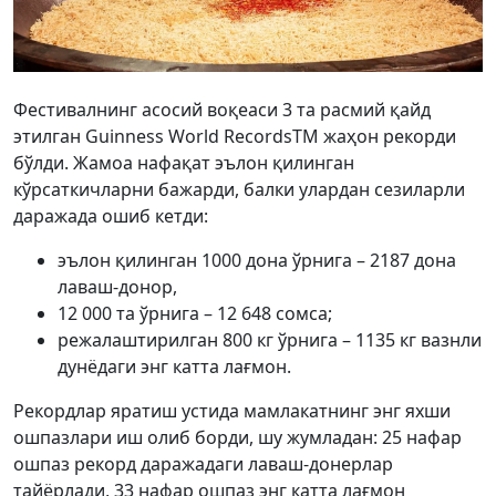
Фестивалнинг асосий воқеаси 3 та расмий қайд
этилган Guinness World RecordsTM жаҳон рекорди
бўлди. Жамоа нафақат эълон қилинган
кўрсаткичларни бажарди, балки улардан сезиларли
даражада ошиб кетди:
эълон қилинган 1000 дона ўрнига – 2187 дона
лаваш-донор,
12 000 та ўрнига – 12 648 сомса;
режалаштирилган 800 кг ўрнига – 1135 кг вазнли
дунёдаги энг катта лағмон.
Рекордлар яратиш устида мамлакатнинг энг яхши
ошпазлари иш олиб борди, шу жумладан: 25 нафар
ошпаз рекорд даражадаги лаваш-донерлар
тайёрлади, 33 нафар ошпаз энг катта лағмон