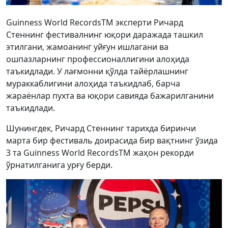
Guinness World RecordsTM эксперти Ричард
Стеннинг фестивалнинг юқори даражада ташкил
этилгани, жамоанинг уйғун ишлагани ва
ошпазларнинг профессионаллигини алоҳида
таъкидлади. У лағмонни қўлда тайёрлашнинг
мураккаблигини алоҳида таъкидлаб, барча
жараёнлар пухта ва юқори савияда бажарилганини
таъкидлади.
Шунингдек, Ричард Стеннинг тарихда биринчи
марта бир фестиваль доирасида бир вақтнинг ўзида
3 та Guinness World RecordsTM жаҳон рекорди
ўрнатилганига урғу берди.