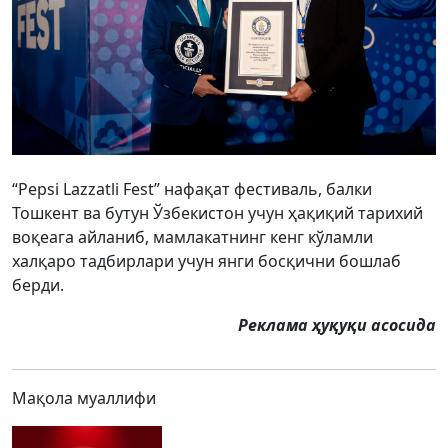
“Pepsi Lazzatli Fest” нафақат фестиваль, балки
Тошкент ва бутун Ўзбекистон учун ҳақиқий тарихий
воқеага айланиб, мамлакатнинг кенг кўламли
халқаро тадбирлари учун янги босқични бошлаб
берди.
Реклама ҳуқуқи асосида
Мақола муаллифи