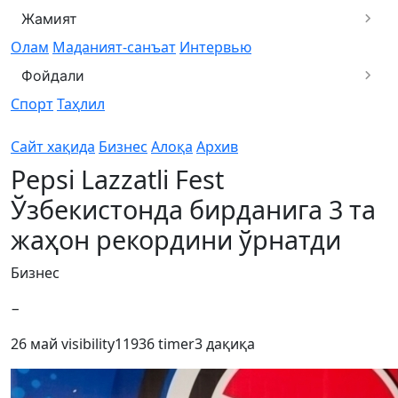
Жамият
Олам
Маданият-санъат
Интервью
Фойдали
Спорт
Таҳлил
Сайт хақида
Бизнес
Алоқа
Архив
Pepsi Lazzatli Fest
Ўзбекистонда бирданига 3 та
жаҳон рекордини ўрнатди
Бизнес
−
26 май
visibility
11936
timer
3 дақиқа