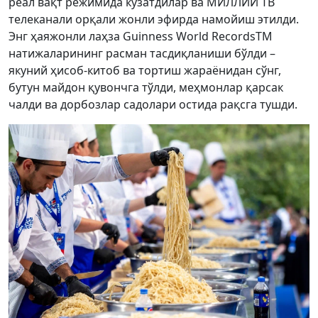
реал вақт режимида кузатдилар ва МИЛЛИЙ ТВ
телеканали орқали жонли эфирда намойиш этилди.
Энг ҳаяжонли лаҳза Guinness World RecordsTM
натижаларининг расман тасдиқланиши бўлди –
якуний ҳисоб-китоб ва тортиш жараёнидан сўнг,
бутун майдон қувончга тўлди, меҳмонлар қарсак
чалди ва дорбозлар садолари остида рақсга тушди.