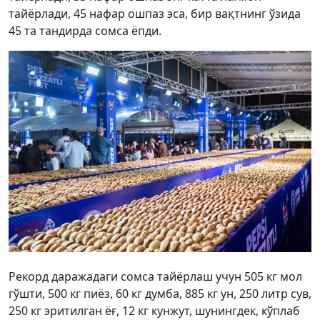
тайёрлади, 45 нафар ошпаз эса, бир вақтнинг ўзида
45 та тандирда сомса ёпди.
Рекорд даражадаги сомса тайёрлаш учун 505 кг мол
гўшти, 500 кг пиёз, 60 кг думба, 885 кг ун, 250 литр сув,
250 кг эритилган ёғ, 12 кг кунжут, шунингдек, кўплаб