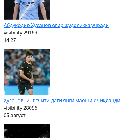
Абдуқодир Ҳусанов оғир жудоликка учради
visibility
29169
14:27
Ҳусановнинг “Сити”даги янги маоши очиқланди
visibility
28056
05 август