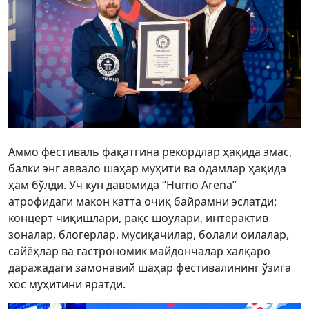
Аммо фестиваль фақатгина рекордлар ҳақида эмас,
балки энг аввало шаҳар муҳити ва одамлар ҳақида
ҳам бўлди. Уч кун давомида “Humo Arena”
атрофидаги макон катта очиқ байрамни эслатди:
концерт чиқишлари, рақс шоулари, интерактив
зоналар, блогерлар, мусиқачилар, болали оилалар,
сайёҳлар ва гастрономик майдончалар халқаро
даражадаги замонавий шаҳар фестивалининг ўзига
хос муҳитини яратди.