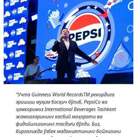
“Учта Guinness World RecordsTM рекордига
эришиш муҳим босқич бўлиб, PepsiCо ва
ҳамкоримиз International Beverages Tashkent
жамоаларининг касбий маҳорати ва
фидойилигининг тасдиғи бўлди. Биз,
биргаликда ўзбек маданиятининг бойлигини