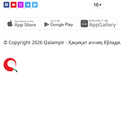
© Copyright 2026 Qalampir - Ҳақиқат аччиқ бўлади.