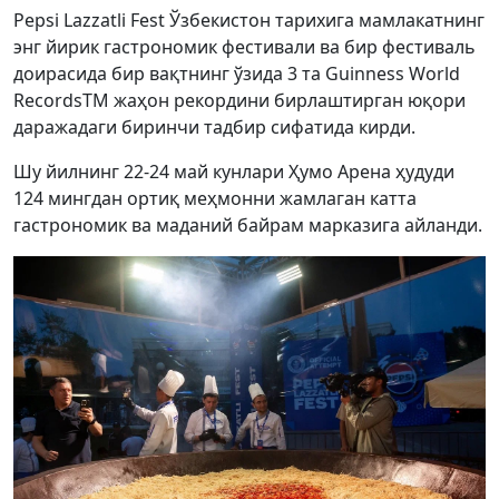
Pepsi Lazzatli Fest Ўзбекистон тарихига мамлакатнинг
энг йирик гастрономик фестивали ва бир фестиваль
доирасида бир вақтнинг ўзида 3 та Guinness World
RecordsTM жаҳон рекордини бирлаштирган юқори
даражадаги биринчи тадбир сифатида кирди.
Шу йилнинг 22-24 май кунлари Ҳумо Арена ҳудуди
124 мингдан ортиқ меҳмонни жамлаган катта
гастрономик ва маданий байрам марказига айланди.