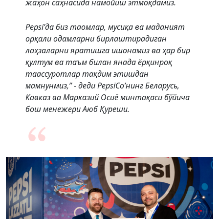
жаҳон саҳнасида намойиш этмоқдамиз.
Pepsi’да биз таомлар, мусиқа ва маданият
орқали одамларни бирлаштирадиган
лаҳзаларни яратишга ишонамиз ва ҳар бир
қултум ва таъм билан янада ёрқинроқ
таассуротлар тақдим этишдан
мамнунмиз,” - деди PepsiCо’нинг Беларусь,
Кавказ ва Марказий Осиё минтақаси бўйича
бош менежери Аюб Қуреши.