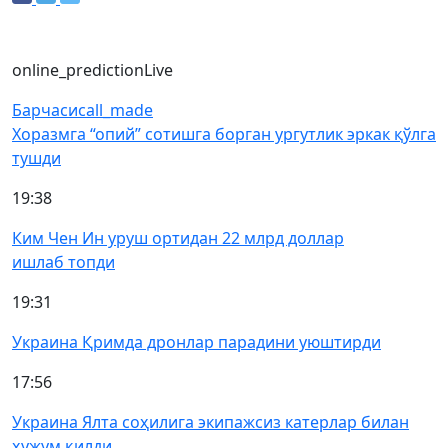
online_prediction
Live
Барчаси
call_made
Хоразмга “опий” сотишга борган ургутлик эркак қўлга
тушди
19:38
Ким Чен Ин уруш ортидан 22 млрд доллар
ишлаб топди
19:31
Украина Қримда дронлар парадини уюштирди
17:56
Украина Ялта соҳилига экипажсиз катерлар билан
ҳужум қилди