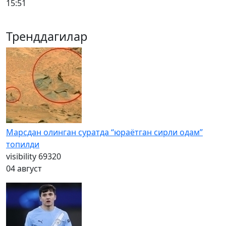
15:51
Тренддагилар
Марсдан олинган суратда “юраётган сирли одам”
топилди
visibility
69320
04 август