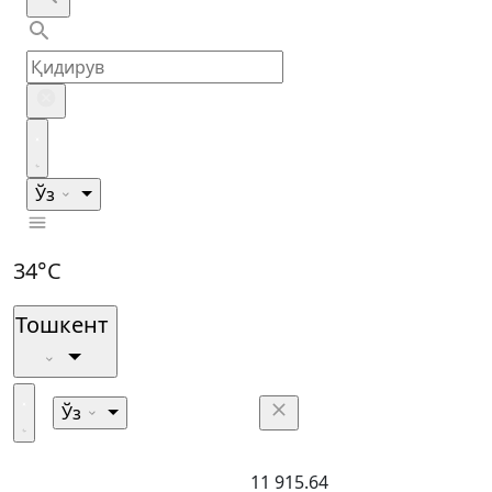
Ўз
34°C
Тошкент
Ўз
11 915.64