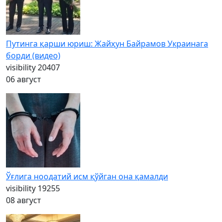
Путинга қарши юриш: Жайҳун Байрамов Украинага
борди (видео)
visibility
20407
06 август
Ўғлига ноодатий исм қўйган она қамалди
visibility
19255
08 август