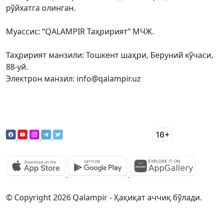
рўйхатга олинган.
Муассис: “QALAMPIR Таҳририят” МЧЖ.
Таҳририят манзили: Тошкент шаҳри, Беруний кўчаси,
88-уй.
Электрон манзил: info@qalampir.uz
© Copyright 2026 Qalampir - Ҳақиқат аччиқ бўлади.