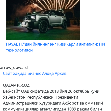
HAVAL H7’дан йилнинг энг қизиқарли янгилиги: Hi4
K
технологияси
arrow_upward
Сайт хақида
Бизнес
Алоқа
Архив
QALAMPIR.UZ.
Веб-сайт ОАВ сифатида 2018 йил 26 октябрь куни
Ўзбекистон Республикаси Президенти
Администрацияси ҳузуридаги Ахборот ва оммавий
коммуникациялар агентлигидан 1089 рақам билан