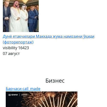
Дунё етакчилари Маккада жума намозини ўқиди
(фоторепортаж)
visibility
16423
07 август
Бизнес
Барчаси
call_made