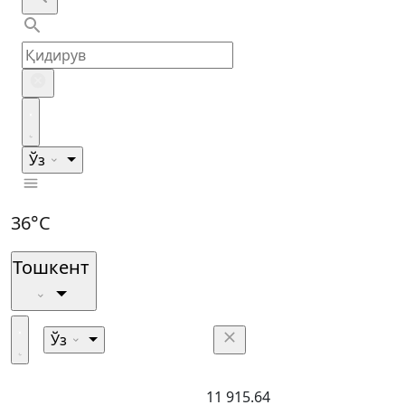
Ўз
36°C
Тошкент
Ўз
11 915.64