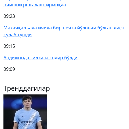
очишни режалаштирмоқда
09:23
Махачқалъада ичида бир нечта йўловчи бўлган лифт
қулаб тушди
09:15
Андижонда зилзила содир бўлди
09:09
Тренддагилар