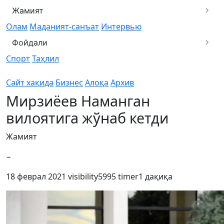
Жамият
Олам
Маданият-санъат
Интервью
Фойдали
Спорт
Таҳлил
Сайт хақида
Бизнес
Алоқа
Архив
Мирзиёев Наманган
вилоятига жўнаб кетди
Жамият
−
18 феврал 2021
visibility
5995
timer
1 дақиқа