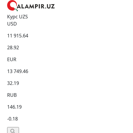
Курс UZS
USD
11 915.64
28.92
EUR
13 749.46
32.19
RUB
146.19
-0.18