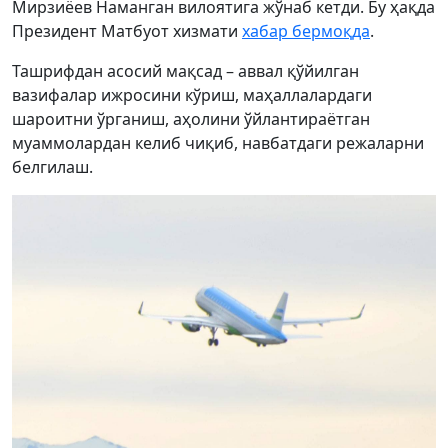
Мирзиёев Наманган вилоятига жўнаб кетди. Бу ҳақда
Президент Матбуот хизмати
хабар бермоқда
.
Ташрифдан асосий мақсад – аввал қўйилган
вазифалар ижросини кўриш, маҳаллалардаги
шароитни ўрганиш, аҳолини ўйлантираётган
муаммолардан келиб чиқиб, навбатдаги режаларни
белгилаш.