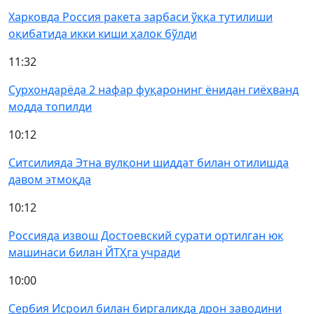
Харковда Россия ракета зарбаси ўққа тутилиши
оқибатида икки киши ҳалок бўлди
11:32
Сурхондарёда 2 нафар фуқаронинг ёнидан гиёҳванд
модда топилди
10:12
Ситсилияда Этна вулқони шиддат билан отилишда
давом этмоқда
10:12
Россияда извош Достоевский сурати ортилган юк
машинаси билан ЙТҲга учради
10:00
Сербия Исроил билан биргаликда дрон заводини