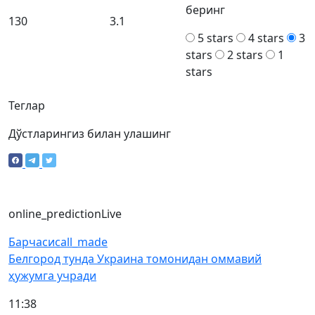
беринг
130
3.1
5 stars
4 stars
3
stars
2 stars
1
stars
Теглар
Дўстларингиз билан улашинг
online_prediction
Live
Барчаси
call_made
Белгород тунда Украина томонидан оммавий
ҳужумга учради
11:38