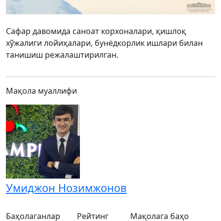
Сафар давомида саноат корхоналари, қишлоқ
хўжалиги лойиҳалари, бунёдкорлик ишлари билан
танишиш режалаштирилган.
Мақола муаллифи
Умиджон Нозимжонов
Баҳолаганлар
Рейтинг
Мақолага баҳо