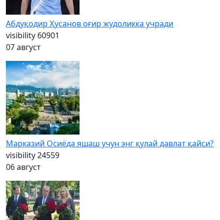
Абдуқодир Ҳусанов оғир жудоликка учради
visibility
60901
07 август
Марказий Осиёда яшаш учун энг қулай давлат қайси?
visibility
24559
06 август