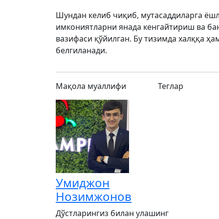
Шундан келиб чиқиб, мутасаддиларга ёш
имкониятларни янада кенгайтириш ва ба
вазифаси қўйилган. Бу тизимда халққа ҳа
белгиланади.
Мақола муаллифи
Теглар
Умиджон
Нозимжонов
Дўстларингиз билан улашинг