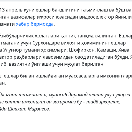
13 апрель куни ёшлар бандлигини таъминлаш ва бўш в
нган вазифалар ижроси юзасидан видеоселектор йиғил
хизмати
хабар бермоқда
.
зибўларчилик ҳолатлари қаттиқ танқид қилинган. Ёшла
тмагани учун Сурхондарё вилояти ҳокимининг ёшлар
а Улуғнор тумани ҳокимлари, Шофиркон, Қамаши, Хива, 
ектор раҳбарлари лавозимидан озод этиладиган бўлди. 
иб, вазиятни ўнглаши учун муҳлат берилган.
ш, ёшлар билан ишлайдиган муассасаларга имкониятлар
ан.
ндлигини таъминлаш, муносиб даромад олиши учун уларга
нг катта имконият ва захирамиз бу – тадбиркорлик,
ейди Шавкат Мирзиёев.