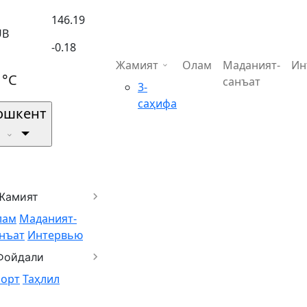
146.19
UB
-0.18
Жамият
Олам
Маданият-
Ин
1°C
санъат
3-
саҳифа
ошкент
Жамият
лам
Маданият-
нъат
Интервью
Фойдали
порт
Таҳлил