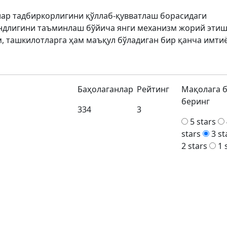
лар тадбиркорлигини қўллаб-қувватлаш борасидаги
ндлигини таъминлаш бўйича янги механизм жорий эти
м, ташкилотларга ҳам маъқул бўладиган бир қанча имти
Баҳолаганлар
Рейтинг
Мақолага 
беринг
334
3
5 stars
stars
3 st
2 stars
1 