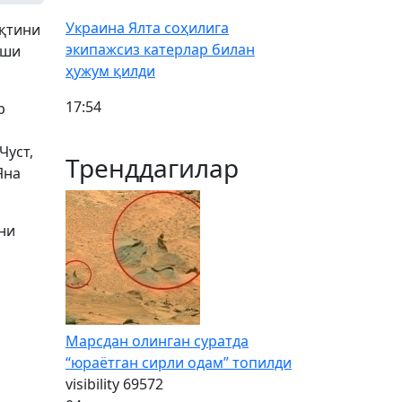
Украина Ялта соҳилига
ақтини
экипажсиз катерлар билан
иши
ҳужум қилди
17:54
р
Чуст,
Тренддагилар
Яна
ни
Марсдан олинган суратда
“юраётган сирли одам” топилди
visibility
69572