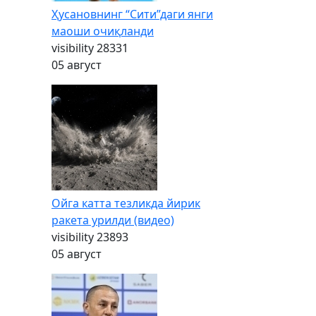
Ҳусановнинг “Сити”даги янги
маоши очиқланди
visibility
28331
05 август
Ойга катта тезликда йирик
ракета урилди (видео)
visibility
23893
05 август