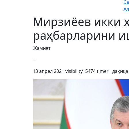
Са
Ал
Мирзиёев икки ҳ
раҳбарларини и
Жамият
−
13 апрел 2021
visibility
15474
timer
1 дақиқа