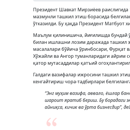
Президент Шавкат Мирзиёев раислигида 
мазмунли ташкил этиш борасида белгила
ўтказилди. Бу ҳақда Президент Матбуот 
Маълум қилинишича, йиғилишда бундай ў
билан ишлашни лозим даражада ташкил э
масалалари бўйича ўринбосари, Фурқат в
Хўжайли ва Ангор туманларидаги айрим с
қатор мутасаддилар қатъий огоҳлантирил
Галдаги вазифалар ижросини ташкил эти
кенгайтириш чора-тадбирлари белгиланг
“Энг муҳим вазифа, аввало, ёшлар ба
шароит яратиб бериш. Бу борадаги э
айниқса, кичик ва ўрта бизнесдир”, д