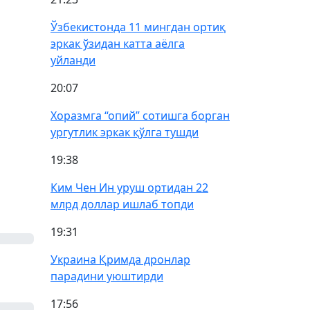
Ўзбекистонда 11 мингдан ортиқ
эркак ўзидан катта аёлга
уйланди
20:07
Хоразмга “опий” сотишга борган
ургутлик эркак қўлга тушди
19:38
Ким Чен Ин уруш ортидан 22
млрд доллар ишлаб топди
19:31
Украина Қримда дронлар
парадини уюштирди
17:56