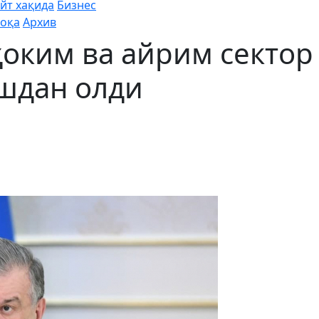
йт хақида
Бизнес
оқа
Архив
оким ва айрим сектор
шдан олди