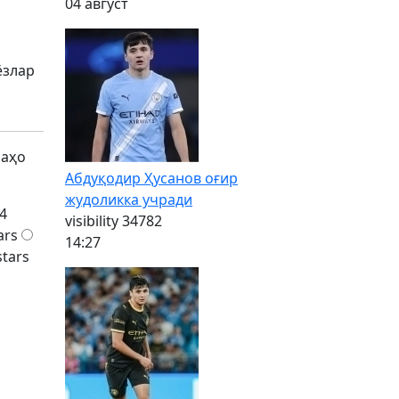
04 август
ш
ёзлар
баҳо
Абдуқодир Ҳусанов оғир
жудоликка учради
4
visibility
34782
ars
14:27
stars