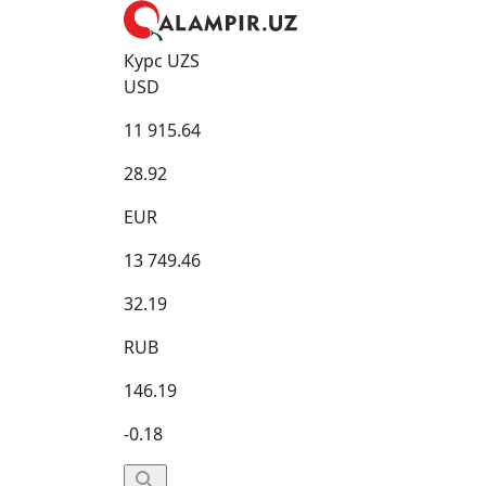
Курс UZS
USD
11 915.64
28.92
EUR
13 749.46
32.19
RUB
146.19
-0.18