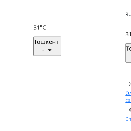
R
31°C
3
Тошкент
Т
О
са
С