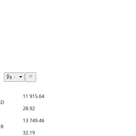
Ўз
11 915.64
SD
28.92
13 749.46
UR
32.19