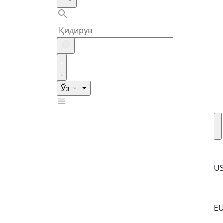
Ўз
U
E