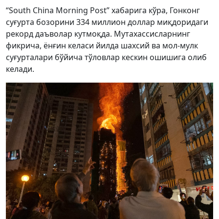
“South China Morning Post” хабарига кўра, Гонконг
суғурта бозорини 334 миллион доллар миқдоридаги
рекорд даъволар кутмоқда. Мутахассисларнинг
фикрича, ёнғин келаси йилда шахсий ва мол-мулк
суғурталари бўйича тўловлар кескин ошишига олиб
келади.