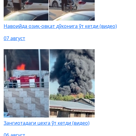
Навоийда озиқ-овқат дўконига ўт кетди (видео)
07 август
Зангиотадаги цехга ўт кетди (видео)
06 август