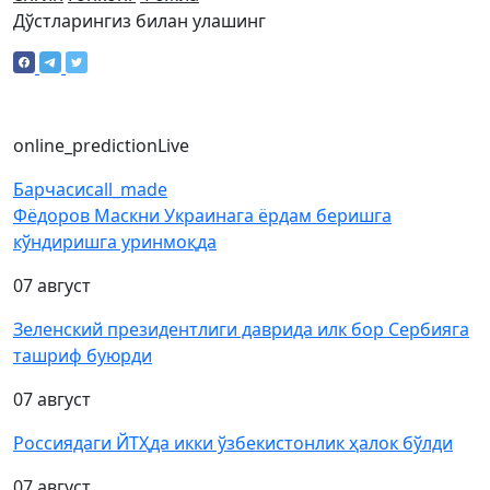
Дўстларингиз билан улашинг
online_prediction
Live
Барчаси
call_made
Фёдоров Маскни Украинага ёрдам беришга
кўндиришга уринмоқда
07 август
Зеленский президентлиги даврида илк бор Сербияга
ташриф буюрди
07 август
Россиядаги ЙТҲда икки ўзбекистонлик ҳалок бўлди
07 август