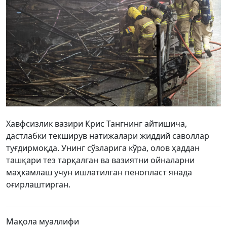
Хавфсизлик вазири Крис Тангнинг айтишича,
дастлабки текширув натижалари жиддий саволлар
туғдирмоқда. Унинг сўзларига кўра, олов ҳаддан
ташқари тез тарқалган ва вазиятни ойналарни
маҳкамлаш учун ишлатилган пенопласт янада
оғирлаштирган.
Мақола муаллифи