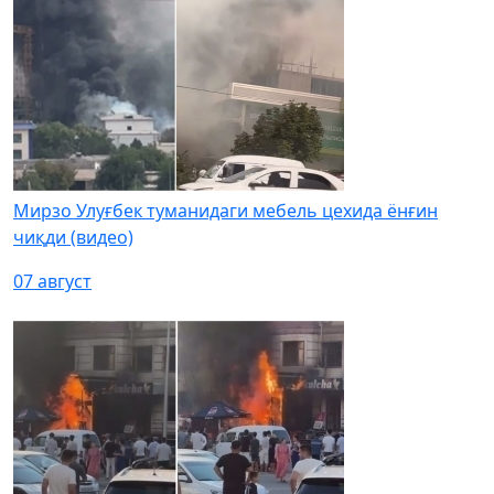
Мирзо Улуғбек туманидаги мебель цехида ёнғин
чиқди (видео)
07 август