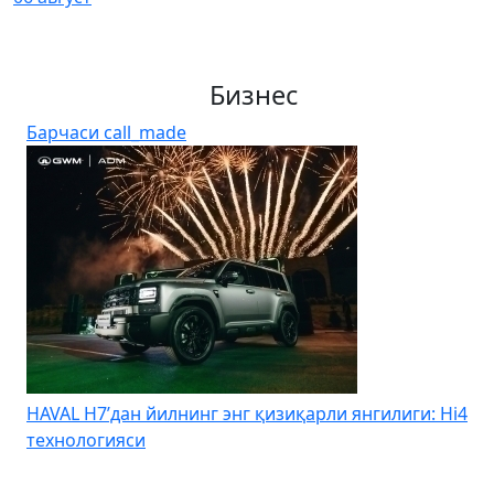
Бизнес
Барчаси
call_made
4
Kia Uzbekistan – Kia Sonet учун йиллик 0% дан
бошланадиган муддатли тўловни эълон қилди