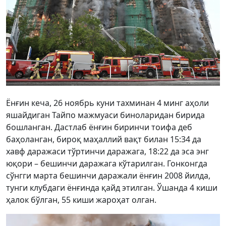
Ёнғин кеча, 26 ноябрь куни тахминан 4 минг аҳоли
яшайдиган Тайпо мажмуаси биноларидан бирида
бошланган. Дастлаб ёнғин биринчи тоифа деб
баҳоланган, бироқ маҳаллий вақт билан 15:34 да
хавф даражаси тўртинчи даражага, 18:22 да эса энг
юқори – бешинчи даражага кўтарилган. Гонконгда
сўнгги марта бешинчи даражали ёнғин 2008 йилда,
тунги клубдаги ёнғинда қайд этилган. Ўшанда 4 киши
ҳалок бўлган, 55 киши жароҳат олган.