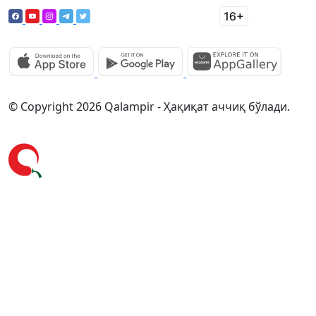
© Copyright 2026 Qalampir - Ҳақиқат аччиқ бўлади.