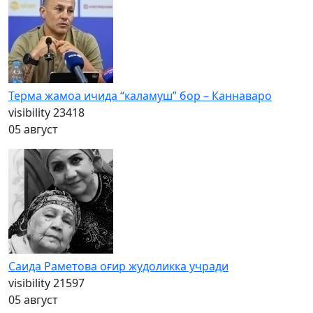
Терма жамоа ичида “каламуш” бор – Каннаваро
visibility
23418
05 август
Саида Раметова оғир жудоликка учради
visibility
21597
05 август