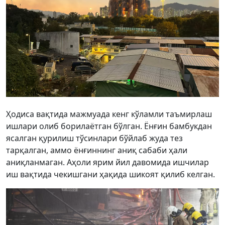
Ҳодиса вақтида мажмуада кенг кўламли таъмирлаш
ишлари олиб борилаётган бўлган. Ёнғин бамбукдан
ясалган қурилиш тўсинлари бўйлаб жуда тез
тарқалган, аммо ёнғиннинг аниқ сабаби ҳали
аниқланмаган. Аҳоли ярим йил давомида ишчилар
иш вақтида чекишгани ҳақида шикоят қилиб келган.