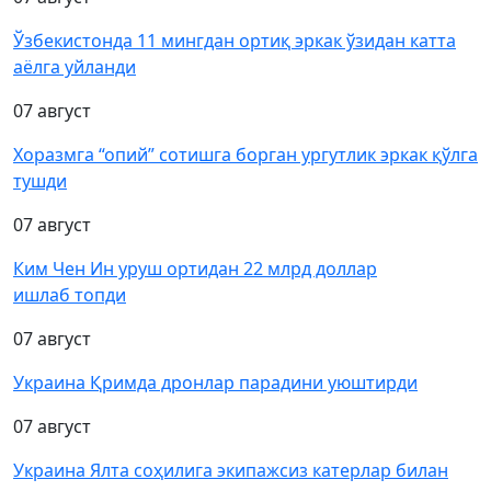
Ўзбекистонда 11 мингдан ортиқ эркак ўзидан катта
аёлга уйланди
07 август
Хоразмга “опий” сотишга борган ургутлик эркак қўлга
тушди
07 август
Ким Чен Ин уруш ортидан 22 млрд доллар
ишлаб топди
07 август
Украина Қримда дронлар парадини уюштирди
07 август
Украина Ялта соҳилига экипажсиз катерлар билан