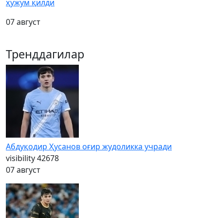
ҳужум қилди
07 август
Тренддагилар
Абдуқодир Ҳусанов оғир жудоликка учради
visibility
42678
07 август