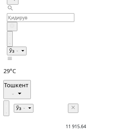
Ўз
29°C
Тошкент
Ўз
11 915.64