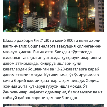
Шаҳар раҳбари Ли 21:30 га келиб 900 га яқин аҳоли
вақтинчалик бошпаналарга эвакуация қилинганини
маълум қилган. Ёнғин етти блокдан тўрттасида
жиловланган, қолган учтасида қутқарувчилар ишни
давом эттирмоқда. Қидирув ишлари қуйи
қаватлардан бошланган ва 13-23-қаватларга қараб
давом эттирилмоқда. Кутилишича, ўт ўчирувчилар
кечга бориб юқори қаватларга ҳам чиқади. Ҳодиса
жойида 26 та қутқарув гуруҳи ишламоқда. Ўт
ўчирувчилар нафақат одамларни, балки мушук ва ит
каби уй ҳайвонларини ҳам олиб чиққан.