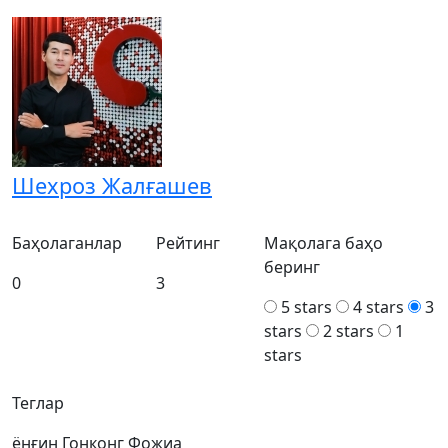
Шехроз Жалғашев
Баҳолаганлар
Рейтинг
Мақолага баҳо
беринг
0
3
5 stars
4 stars
3
stars
2 stars
1
stars
Теглар
ёнғин
Гонконг
Фожиа