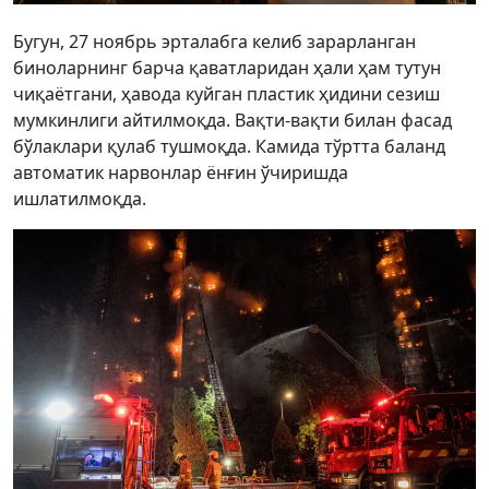
Бугун, 27 ноябрь эрталабга келиб зарарланган
биноларнинг барча қаватларидан ҳали ҳам тутун
чиқаётгани, ҳавода куйган пластик ҳидини сезиш
мумкинлиги айтилмоқда. Вақти-вақти билан фасад
бўлаклари қулаб тушмоқда. Камида тўртта баланд
автоматик нарвонлар ёнғин ўчиришда
ишлатилмоқда.