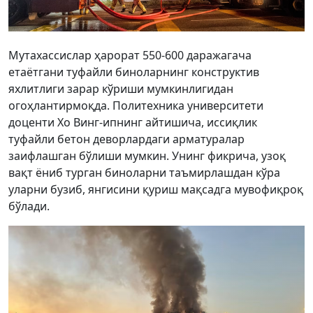
Мутахассислар ҳарорат 550-600 даражагача
етаётгани туфайли биноларнинг конструктив
яхлитлиги зарар кўриши мумкинлигидан
огоҳлантирмоқда. Политехника университети
доценти Хо Винг-ипнинг айтишича, иссиқлик
туфайли бетон деворлардаги арматуралар
заифлашган бўлиши мумкин. Унинг фикрича, узоқ
вақт ёниб турган биноларни таъмирлашдан кўра
уларни бузиб, янгисини қуриш мақсадга мувофиқроқ
бўлади.