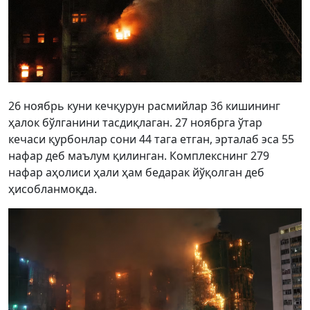
26 ноябрь куни кечқурун расмийлар 36 кишининг
ҳалок бўлганини тасдиқлаган. 27 ноябрга ўтар
кечаси қурбонлар сони 44 тага етган, эрталаб эса 55
нафар деб маълум қилинган. Комплекснинг 279
нафар аҳолиси ҳали ҳам бедарак йўқолган деб
ҳисобланмоқда.