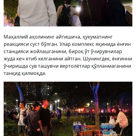
Маҳаллий аҳолининг айтишича, ҳукуматнинг
реакцияси суст бўлган. Улар комплекс яқинида ёнғин
станцияси жойлашганини, бироқ ўт ўчирувчилар
жуда кеч етиб келганини айтган. Шунингдек, ёнғинни
ўчиришда сув ташувчи вертолётлар қўлланмаганини
танқид қилмоқда.