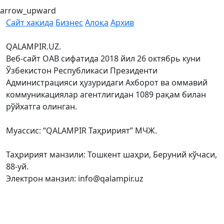
arrow_upward
Сайт хақида
Бизнес
Алоқа
Архив
QALAMPIR.UZ.
Веб-сайт ОАВ сифатида 2018 йил 26 октябрь куни
Ўзбекистон Республикаси Президенти
Администрацияси ҳузуридаги Ахборот ва оммавий
коммуникациялар агентлигидан 1089 рақам билан
рўйхатга олинган.
Муассис: “QALAMPIR Таҳририят” МЧЖ.
Таҳририят манзили: Тошкент шаҳри, Беруний кўчаси,
88-уй.
Электрон манзил: info@qalampir.uz