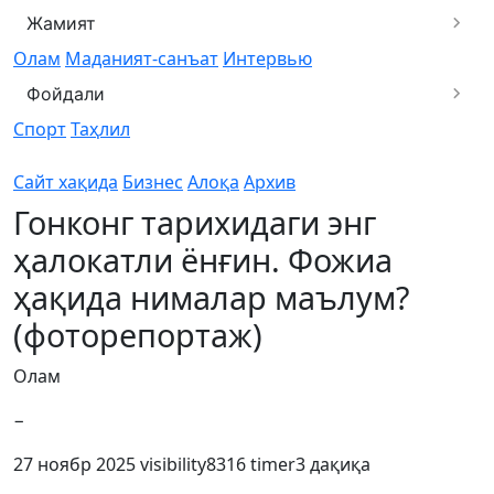
Жамият
Олам
Маданият-санъат
Интервью
Фойдали
Спорт
Таҳлил
Сайт хақида
Бизнес
Алоқа
Архив
Гонконг тарихидаги энг
ҳалокатли ёнғин. Фожиа
ҳақида нималар маълум?
(фоторепортаж)
Олам
−
27 ноябр 2025
visibility
8316
timer
3 дақиқа