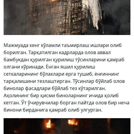
Мажмуада кенг кўламли таъмирлаш ишлари олиб
борилган. Тарқатилган кадрларда олов аввал
бамбукдан қурилган қурилиш тўсинларини қамраб
олгани кўринади. Ёнган яшил қурилиш
сеткаларининг бўлаклари ерга тушиб, ёнғиннинг
тарқалишини тезлаштирган. Тўсинлар бўйлаб олов
бинолар фасадлари бўйлаб тез кўтарилган.
Аҳолининг бир қисми биноларнинг ичида қолиб
кетган. Ўт ўчирувчилар борган пайтда олов бир неча
бинони бирданига қамраб олиб улгурган.