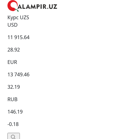
Курс UZS
USD
11 915.64
28.92
EUR
13 749.46
32.19
RUB
146.19
-0.18