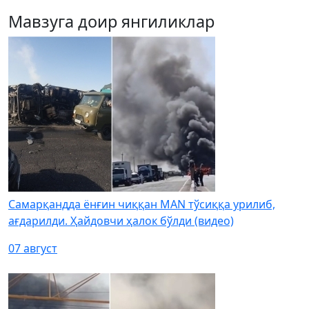
Мавзуга доир янгиликлар
Самарқандда ёнғин чиққан MAN тўсиққа урилиб,
ағдарилди. Ҳайдовчи ҳалок бўлди (видео)
07 август