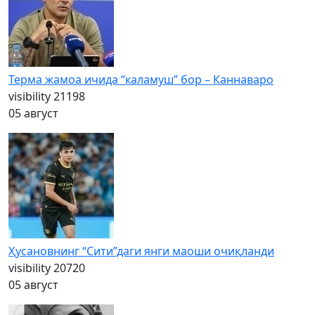
Терма жамоа ичида “каламуш” бор – Каннаваро
visibility
21198
05 август
Ҳусановнинг “Сити”даги янги маоши очиқланди
visibility
20720
05 август