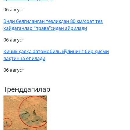
06 август
Энди белгиланган тезликдан 80 км/соат тез
ҳайдаганлар “права”сидан айрилади
06 август
Кичик ҳалқа автомобиль йўлининг бир қисми
вақтинча ёпилади
06 август
Тренддагилар