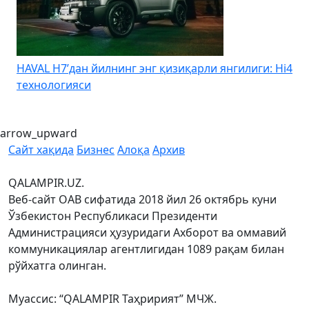
HAVAL H7’дан йилнинг энг қизиқарли янгилиги: Hi4
K
технологияси
arrow_upward
Сайт хақида
Бизнес
Алоқа
Архив
QALAMPIR.UZ.
Веб-сайт ОАВ сифатида 2018 йил 26 октябрь куни
Ўзбекистон Республикаси Президенти
Администрацияси ҳузуридаги Ахборот ва оммавий
коммуникациялар агентлигидан 1089 рақам билан
рўйхатга олинган.
Муассис: “QALAMPIR Таҳририят” МЧЖ.