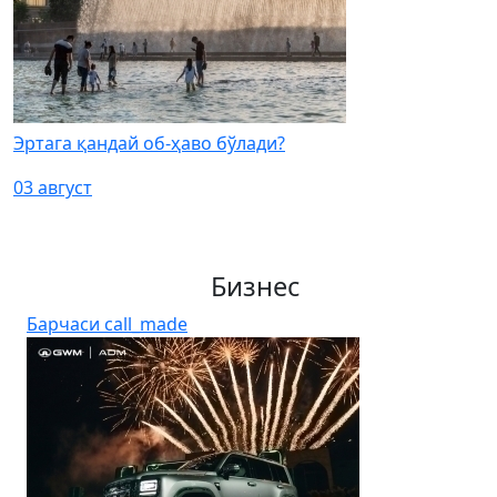
Эртага қандай об-ҳаво бўлади?
03 август
Бизнес
Барчаси
call_made