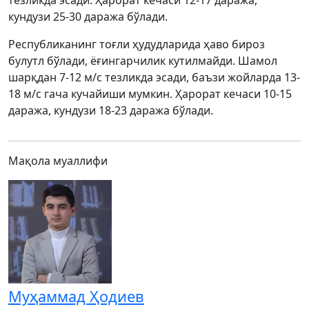
тезликда эсади. Ҳарорат кечаси 12-17 даража,
кундузи 25-30 даража бўлади.
Республиканинг тоғли ҳудудларида ҳаво бироз
булутл бўлади, ёғингарчилик кутилмайди. Шамол
шарқдан 7-12 м/с тезликда эсади, баъзи жойларда 13-
18 м/с гача кучайиши мумкин. Ҳарорат кечаси 10-15
даража, кундузи 18-23 даража бўлади.
Мақола муаллифи
Муҳаммад Ҳодиев