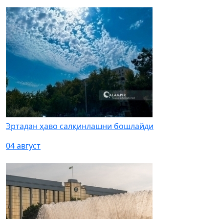
Эртадан ҳаво салқинлашни бошлайди
04 август