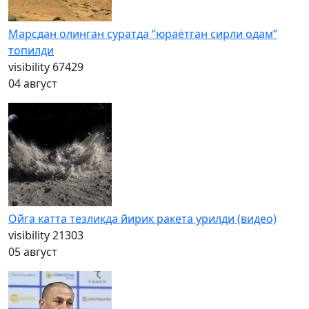
Марсдан олинган суратда “юраётган сирли одам”
топилди
visibility
67429
04 август
Ойга катта тезликда йирик ракета урилди (видео)
visibility
21303
05 август