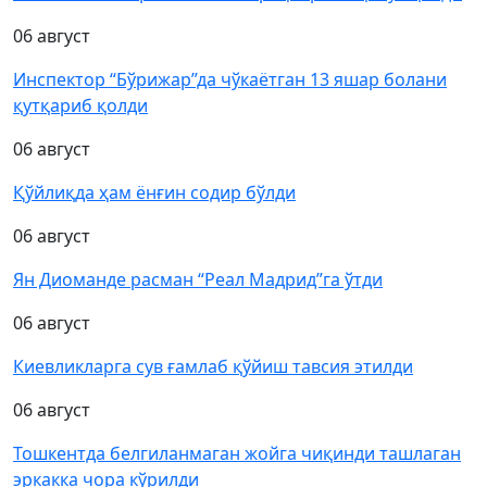
06 август
Инспектор “Бўрижар”да чўкаётган 13 яшар болани
қутқариб қолди
06 август
Қўйлиқда ҳам ёнғин содир бўлди
06 август
Ян Диоманде расман “Реал Мадрид”га ўтди
06 август
Киевликларга сув ғамлаб қўйиш тавсия этилди
06 август
Тошкентда белгиланмаган жойга чиқинди ташлаган
эркакка чора кўрилди