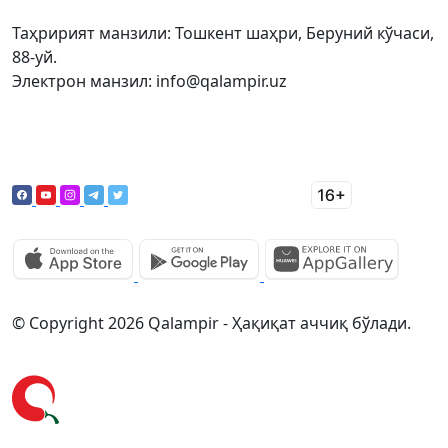
Таҳририят манзили: Тошкент шаҳри, Беруний кўчаси,
88-уй.
Электрон манзил: info@qalampir.uz
© Copyright 2026 Qalampir - Ҳақиқат аччиқ бўлади.