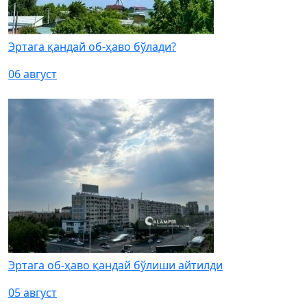
Эртага қандай об-ҳаво бўлади?
06 август
Эртага об-ҳаво қандай бўлиши айтилди
05 август