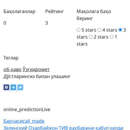
Баҳолаганлар
Рейтинг
Мақолага баҳо
беринг
0
3
5 stars
4 stars
3
stars
2 stars
1
stars
Теглар
об-ҳаво
Ўзгидромет
Дўстларингиз билан улашинг
online_prediction
Live
Барчаси
call_made
Зеленский Озарбайжон ТИВ раҳбарини қабул қилди