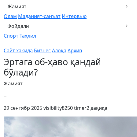
Жамият
Олам
Маданият-санъат
Интервью
Фойдали
Спорт
Таҳлил
Сайт хақида
Бизнес
Алоқа
Архив
Эртага об-ҳаво қандай
бўлади?
Жамият
−
29 сентябр 2025
visibility
8250
timer
2 дақиқа