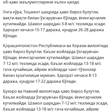
об-ҳаво маълумотларини эълон қилди.
Унга кўра, Тошкент шаҳрида ҳаво бироз булутли,
вақти-вақти билан ўзгарувчан бўлади, ёғингарчилик
кутилмайди. Шамол шарқдан 3-8 м/с тезликда эсади.
Ҳарорат кечаси 15-17 даража, кундузи 26-28 даража
бўлади.
Қорақалпоғистон Республикаси ва Хоразм вилоятида
ҳаво бироз булутли, баъзи жойларда ўзгарувчан
бўлади, ёғингарчилик кутилмайди. Шамол шарқдан
7-12 м/с тезликда эсади, баъзи жойларда 13-18 м/с
гача кучайиши, айрим жойларда чанг-тўзонлар
билан кузатилиши мумкин. Ҳарорат кечаси 8-13
даража, кундузи 17-22 даража бўлади.
Бухоро ва Навоий вилоятида ҳаво бироз булутли,
баъзи жойларда ўзгарувчан бўлади, ёғингарчилик
кутилмайди. Шамол шарқдан 7-12 м/с тезликда эсади,
баъзи жойларда 13-18 м/с гача кучайиши, айрим