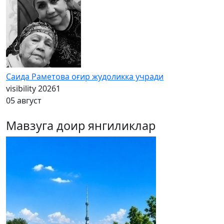
Саида Раметова оғир жудоликка учради
visibility
20261
05 август
Мавзуга доир янгиликлар