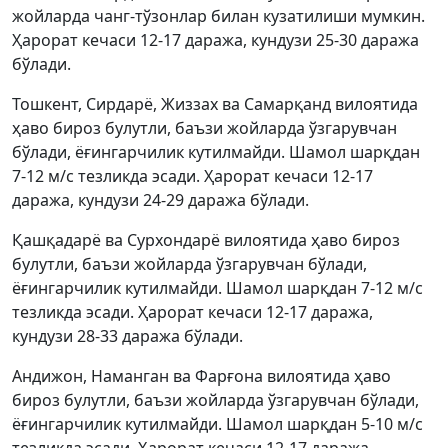
жойларда чанг-тўзонлар билан кузатилиши мумкин.
Ҳарорат кечаси 12-17 даража, кундузи 25-30 даража
бўлади.
Тошкент, Сирдарё, Жиззах ва Самарқанд вилоятида
ҳаво бироз булутли, баъзи жойларда ўзгарувчан
бўлади, ёғингарчилик кутилмайди. Шамол шарқдан
7-12 м/с тезликда эсади. Ҳарорат кечаси 12-17
даража, кундузи 24-29 даража бўлади.
Қашқадарё ва Сурхондарё вилоятида ҳаво бироз
булутли, баъзи жойларда ўзгарувчан бўлади,
ёғингарчилик кутилмайди. Шамол шарқдан 7-12 м/с
тезликда эсади. Ҳарорат кечаси 12-17 даража,
кундузи 28-33 даража бўлади.
Андижон, Наманган ва Фарғона вилоятида ҳаво
бироз булутли, баъзи жойларда ўзгарувчан бўлади,
ёғингарчилик кутилмайди. Шамол шарқдан 5-10 м/с