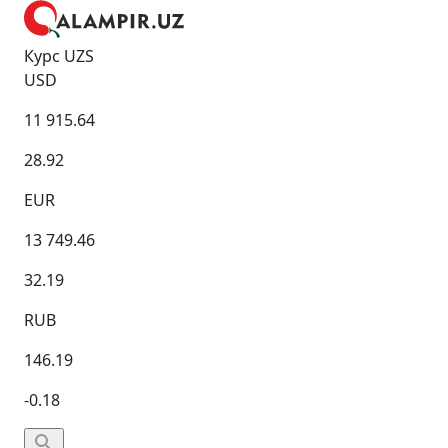
Курс UZS
USD
11 915.64
28.92
EUR
13 749.46
32.19
RUB
146.19
-0.18