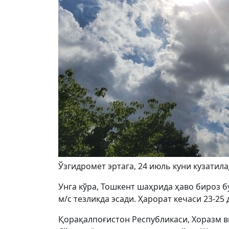
Ўзгидромет эртага, 24 июль куни кузати
Унга кўра, Тошкент шаҳрида ҳаво бироз б
м/с тезликда эсади. Ҳарорат кечаси 23-25 
Қорақалпоғистон Республикаси, Хоразм в