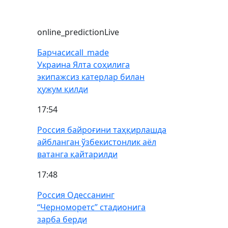
online_prediction
Live
Барчаси
call_made
Украина Ялта соҳилига
экипажсиз катерлар билан
ҳужум қилди
17:54
Россия байроғини таҳқирлашда
айбланган ўзбекистонлик аёл
ватанга қайтарилди
17:48
Россия Одессанинг
“Черноморетс” стадионига
зарба берди