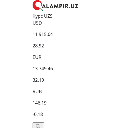
Курс UZS
USD
11 915.64
28.92
EUR
13 749.46
32.19
RUB
146.19
-0.18