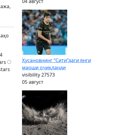
04 август
ража,
баҳо
4
Ҳусановнинг “Сити”даги янги
ars
маоши очиқланди
stars
visibility
27573
05 август