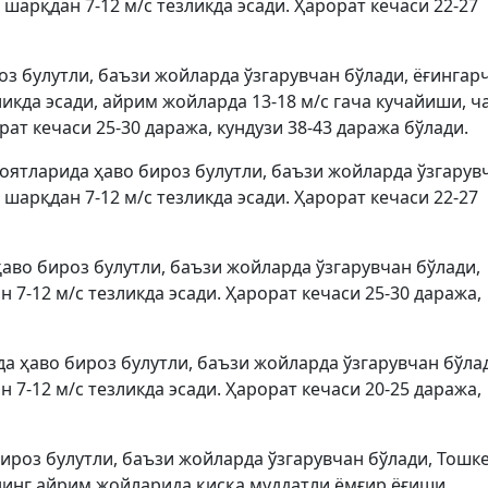
шарқдан 7-12 м/с тезликда эсади. Ҳарорат кечаси 22-27
з булутли, баъзи жойларда ўзгарувчан бўлади, ёғингар
икда эсади, айрим жойларда 13-18 м/с гача кучайиши, ча
ат кечаси 25-30 даража, кундузи 38-43 даража бўлади.
оятларида ҳаво бироз булутли, баъзи жойларда ўзгарув
шарқдан 7-12 м/с тезликда эсади. Ҳарорат кечаси 22-27
аво бироз булутли, баъзи жойларда ўзгарувчан бўлади,
7-12 м/с тезликда эсади. Ҳарорат кечаси 25-30 даража,
а ҳаво бироз булутли, баъзи жойларда ўзгарувчан бўла
7-12 м/с тезликда эсади. Ҳарорат кечаси 20-25 даража,
ироз булутли, баъзи жойларда ўзгарувчан бўлади, Тошк
инг айрим жойларида қисқа муддатли ёмғир ёғиши,