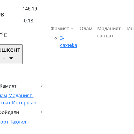
146.19
UB
-0.18
Жамият
Олам
Маданият-
Ин
7°C
санъат
3-
саҳифа
ошкент
Жамият
лам
Маданият-
нъат
Интервью
Фойдали
порт
Таҳлил