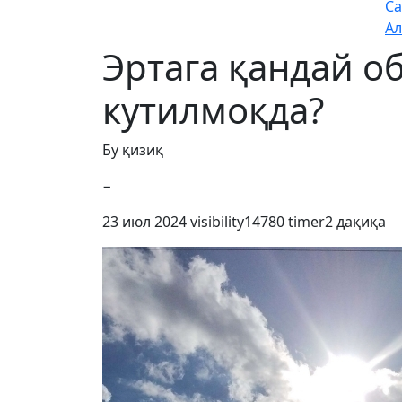
Са
Ал
Эртага қандай о
кутилмоқда?
Бу қизиқ
−
23 июл 2024
visibility
14780
timer
2 дақиқа