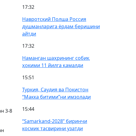
17:32
Навротский Полша Россия
душманларига ёрдам беришини
айтди
17:32
Наманган шаҳрининг собиқ
ҳокими 11 йилга қамалди
15:51
Туркия, Саудия ва Покистон
“Макка битими”ни имзолади
15:44
н 3-8
“Samarkand-2028” биринчи
космик тасвирини узатди
ан