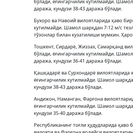
бўлади, ёғингарчилик кутилмайди. Шамол 
даража, кундузи 38-43 даража бўлади.
Бухоро ва Навоий вилоятларида ҳаво биро
кутилмайди. Шамол шарқдан 7-12 м/с тезл
тўзонлар билан кузатилиши мумкин. Ҳарор
Тошкент, Сирдарё, Жиззах, Самарқанд вил
бўлади, ёғингарчилик кутилмайди. Шамол 
даража, кундузи 36-41 даража бўлади.
Қашқадарё ва Сурхондарё вилоятларида ҳ
ёғингарчилик кутилмайди. Шамол шарқдан 
кундузи 38-43 даража бўлади.
Андижон, Наманган, Фарғона вилоятларид
ёғингарчилик кутилмайди. Шамол шарқдан 
кундузи 35-40 даража бўлади.
Республиканинг тоғли ҳудудларида ҳаво б
вилояти ва Фарғона водийси вилоятларин