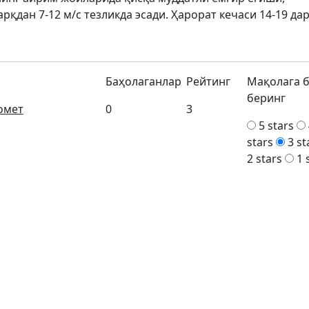
дан 7-12 м/с тезликда эсади. Ҳарорат кечаси 14-19 да
Баҳолаганлар
Рейтинг
Мақолага 
беринг
омет
0
3
5 stars
stars
3 st
2 stars
1 