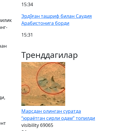
15:34
Эрдўған ташриф билан Саудия
чилик
Арабистонига борди
нг-
15:31
чан
Тренддагилар
ди,
Марсдан олинган суратда
“юраётган сирли одам” топилди
ент
visibility
69065