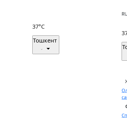
R
37°C
3
Тошкент
Т
О
са
С