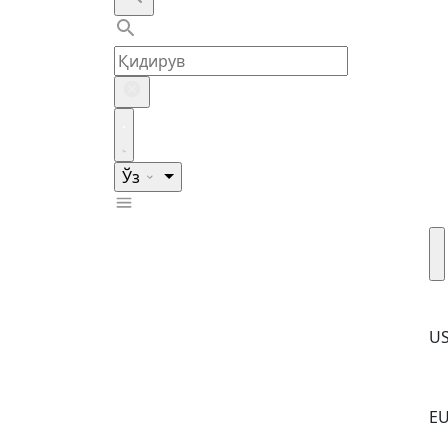
Ўз
U
E