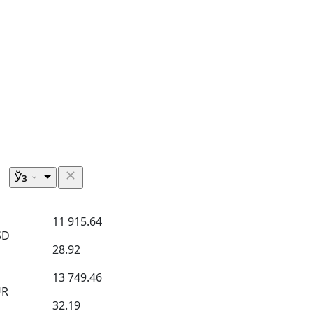
Ўз
11 915.64
SD
28.92
13 749.46
UR
32.19