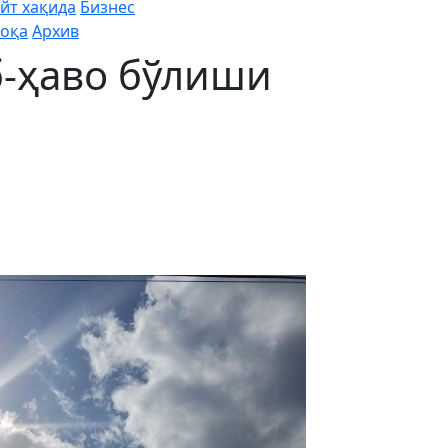
йт хақида
Бизнес
оқа
Архив
б-ҳаво бўлиши