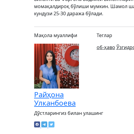
момақалдироқ бўлиши мумкин. Шамол шарқ
кундузи 25-30 даража бўлади.
Мақола муаллифи
Теглар
об-ҳаво
Ўзгидр
Райҳона
Улканбоева
Дўстларингиз билан улашинг