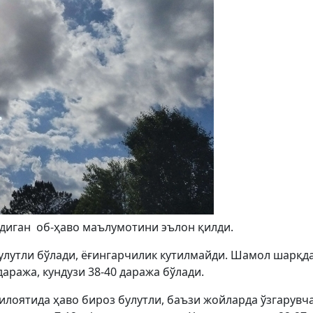
ладиган об-ҳаво маълумотини эълон қилди.
улутли бўлади, ёғингарчилик кутилмайди. Шамол шарқда
даража, кундузи 38-40 даража бўлади.
илоятида ҳаво бироз булутли, баъзи жойларда ўзгарувч