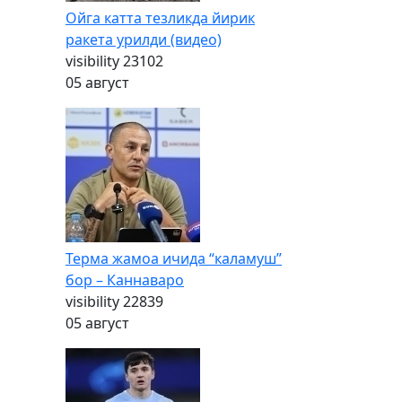
Ойга катта тезликда йирик
ракета урилди (видео)
visibility
23102
05 август
Терма жамоа ичида “каламуш”
бор – Каннаваро
visibility
22839
05 август