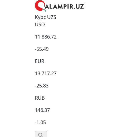
Курс UZS
USD
11 886.72
-55.49
EUR
13 717.27
-25.83
RUB
146.37
-1.05