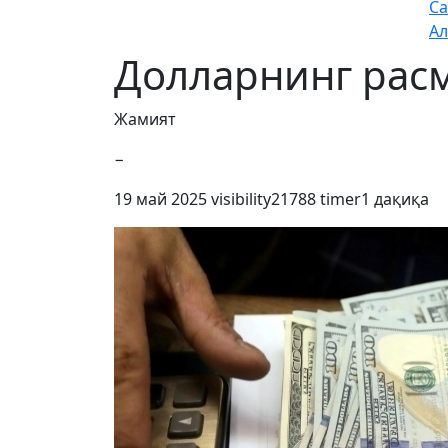
Са
Ал
Долларнинг рас
Жамият
−
19 май 2025
visibility
21788
timer
1 дақиқа