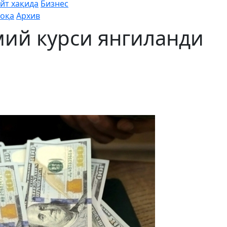
йт хақида
Бизнес
оқа
Архив
мий курси янгиланди