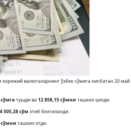
 хорижий валюталарнинг ўзбек сўмига нисбатан 20 май
 сўмга
тушди ва
12 858,15 сўмни
ташкил қилди.
4 505,28 сўм
этиб белгиланди.
1 сўмни
ташкил этди.