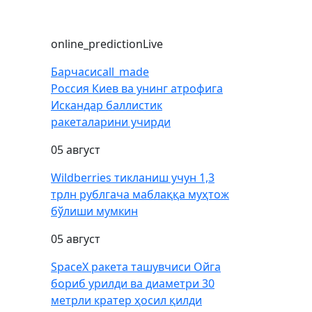
online_prediction
Live
Барчаси
call_made
Россия Киев ва унинг атрофига
Искандар баллистик
ракеталарини учирди
05 август
Wildberries тикланиш учун 1,3
трлн рублгача маблаққа муҳтож
бўлиши мумкин
05 август
SpaceX ракета ташувчиси Ойга
бориб урилди ва диаметри 30
метрли кратер ҳосил қилди