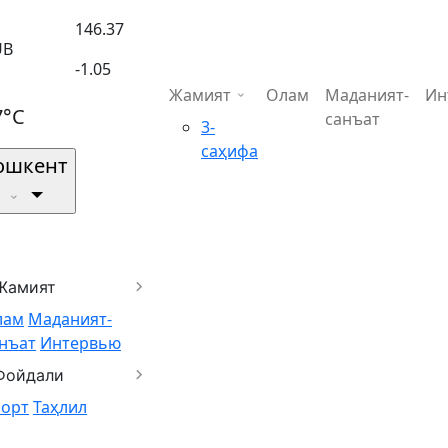
146.37
UB
-1.05
Жамият
Олам
Маданият-
Ин
7°C
санъат
3-
саҳифа
ошкент
Жамият
лам
Маданият-
нъат
Интервью
Фойдали
порт
Таҳлил