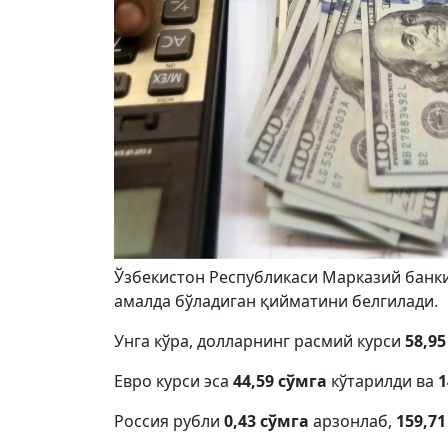
Ўзбекистон Республикаси Марказий банки
амалда бўладиган қийматини белгилади.
Унга кўра, долларнинг расмий курси
58,95
Евро курси эса
44,59 сўмга
кўтарилди ва
1
Россия рубли
0,43 сўмга
арзонлаб,
159,7