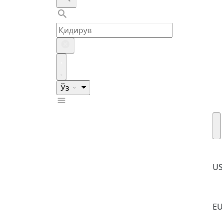
Ўз
U
E