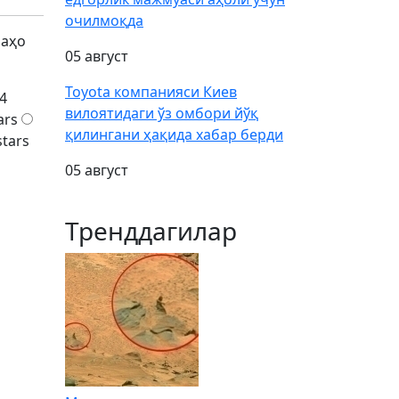
очилмоқда
баҳо
05 август
Toyota компанияси Киев
4
вилоятидаги ўз омбори йўқ
ars
қилингани ҳақида хабар берди
stars
05 август
Тренддагилар