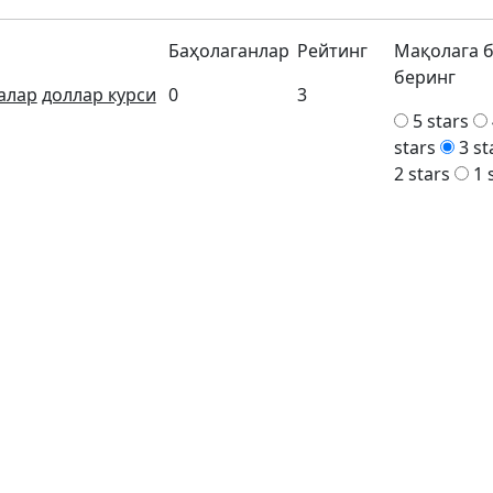
Баҳолаганлар
Рейтинг
Мақолага 
беринг
алар
доллар курси
0
3
5 stars
stars
3 st
2 stars
1 