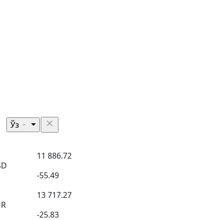
Ўз
11 886.72
SD
-55.49
13 717.27
UR
-25.83