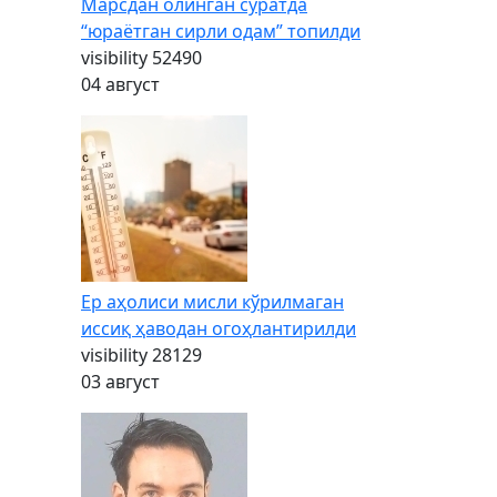
Марсдан олинган суратда
“юраётган сирли одам” топилди
visibility
52490
04 август
Ер аҳолиси мисли кўрилмаган
иссиқ ҳаводан огоҳлантирилди
visibility
28129
03 август