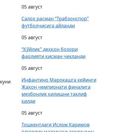
05 август
Салоҳ расман “Трабзонспор”
футболчисига айланди
05 август
“Қўйлиқ” деҳқон бозори
фаолияти қисман чекланди
05 август
Инфантино Марокашга кейинги
 куни
Жаҳон чемпионати финалига
мезбонлик қилишни таклиф
қилди
05 август
Тошкентдаги Ислом Каримов
ёдгорлик мажмуаси аҳоли учун