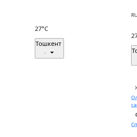
R
27°C
2
Тошкент
Т
О
са
С