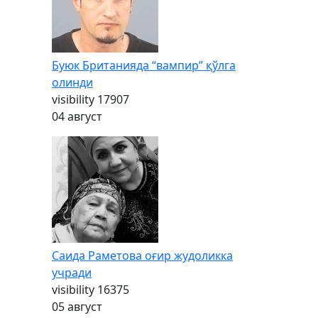
Буюк Британияда “вампир” қўлга
олинди
visibility
17907
04 август
Саида Раметова оғир жудоликка
учради
visibility
16375
05 август