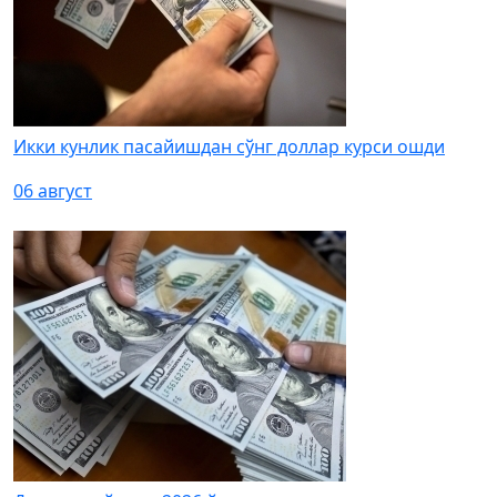
Икки кунлик пасайишдан сўнг доллар курси ошди
06 август