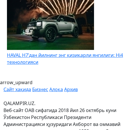
HAVAL H7’дан йилнинг энг қизиқарли янгилиги: Hi4
K
технологияси
arrow_upward
Сайт хақида
Бизнес
Алоқа
Архив
QALAMPIR.UZ.
Веб-сайт ОАВ сифатида 2018 йил 26 октябрь куни
Ўзбекистон Республикаси Президенти
Администрацияси ҳузуридаги Ахборот ва оммавий