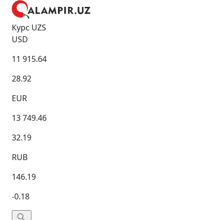
Курс UZS
USD
11 915.64
28.92
EUR
13 749.46
32.19
RUB
146.19
-0.18