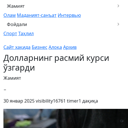
Жамият
Олам
Маданият-санъат
Интервью
Фойдали
Спорт
Таҳлил
Сайт хақида
Бизнес
Алоқа
Архив
Долларнинг расмий курси
ўзгарди
Жамият
−
30 январ 2025
visibility
16761
timer
1 дақиқа