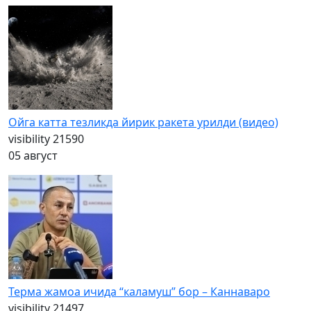
Ойга катта тезликда йирик ракета урилди (видео)
visibility
21590
05 август
Терма жамоа ичида “каламуш” бор – Каннаваро
visibility
21497