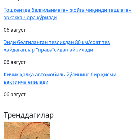
Тошкентда белгиланмаган жойга чиқинди ташлаган
эркакка чора кўрилди
06 август
Энди белгиланган тезликдан 80 км/соат тез
ҳайдаганлар “права”сидан айрилади
06 август
Кичик ҳалқа автомобиль йўлининг бир қисми
вақтинча ёпилади
06 август
Тренддагилар