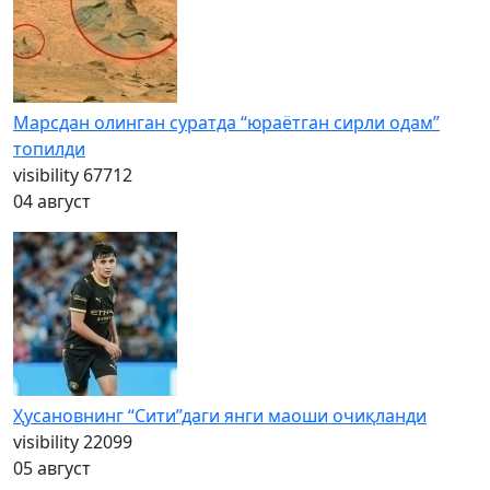
Марсдан олинган суратда “юраётган сирли одам”
топилди
visibility
67712
04 август
Ҳусановнинг “Сити”даги янги маоши очиқланди
visibility
22099
05 август