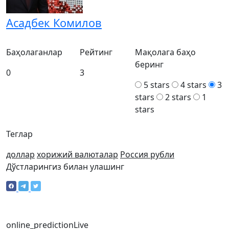
Асадбек Комилов
Баҳолаганлар
Рейтинг
Мақолага баҳо
беринг
0
3
5 stars
4 stars
3
stars
2 stars
1
stars
Теглар
доллар
хорижий валюталар
Россия рубли
Дўстларингиз билан улашинг
online_prediction
Live