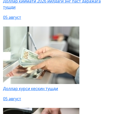
Доллар қиймати 2026 йилдаги энг паст даражага
тушди
05 август
Доллар курси кескин тушди
05 август