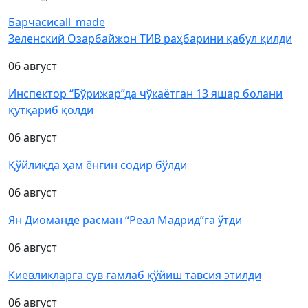
Барчаси
call_made
Зеленский Озарбайжон ТИВ раҳбарини қабул қилди
06 август
Инспектор “Бўрижар”да чўкаётган 13 яшар болани
қутқариб қолди
06 август
Қўйлиқда ҳам ёнғин содир бўлди
06 август
Ян Диоманде расман “Реал Мадрид”га ўтди
06 август
Киевликларга сув ғамлаб қўйиш тавсия этилди
06 август