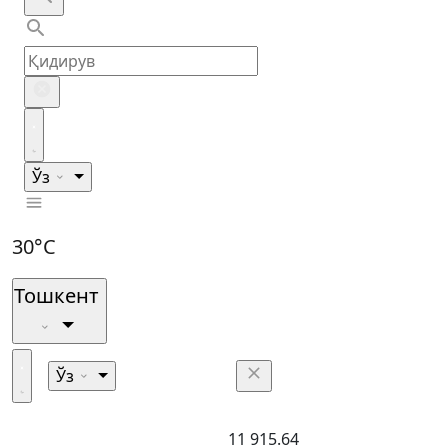
Ўз
30°C
Тошкент
Ўз
11 915.64