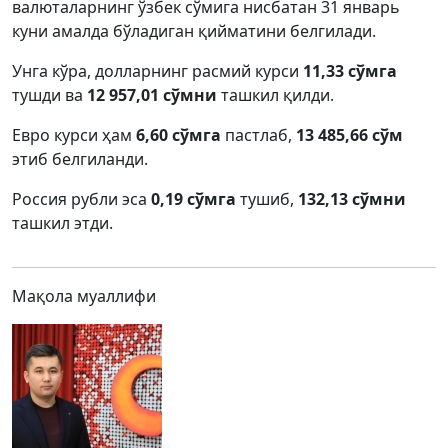
валюталарнинг ўзбек сўмига нисбатан 31 январь
куни амалда бўладиган қийматини белгилади.
Унга кўра, долларнинг расмий курси
11,33 сўмга
тушди ва
12 957,01 сўмни
ташкил қилди.
Евро курси ҳам
6,60 сўмга
пастлаб,
13 485,66 сўм
этиб белгиланди.
Россия рубли эса
0,19 сўмга
тушиб,
132,13 сўмни
ташкил этди.
Мақола муаллифи