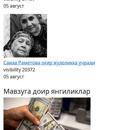
05 август
Саида Раметова оғир жудоликка учради
visibility
20372
05 август
Мавзуга доир янгиликлар