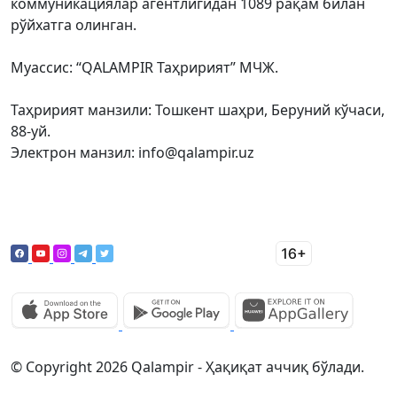
коммуникациялар агентлигидан 1089 рақам билан
рўйхатга олинган.
Муассис: “QALAMPIR Таҳририят” МЧЖ.
Таҳририят манзили: Тошкент шаҳри, Беруний кўчаси,
88-уй.
Электрон манзил: info@qalampir.uz
© Copyright 2026 Qalampir - Ҳақиқат аччиқ бўлади.