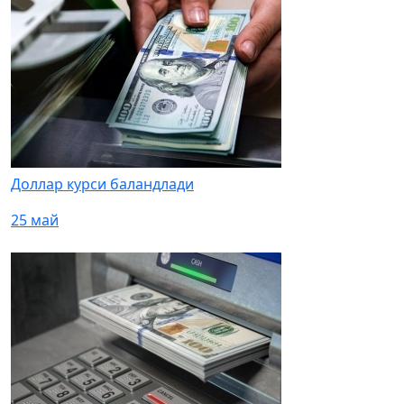
Доллар курси баландлади
25 май