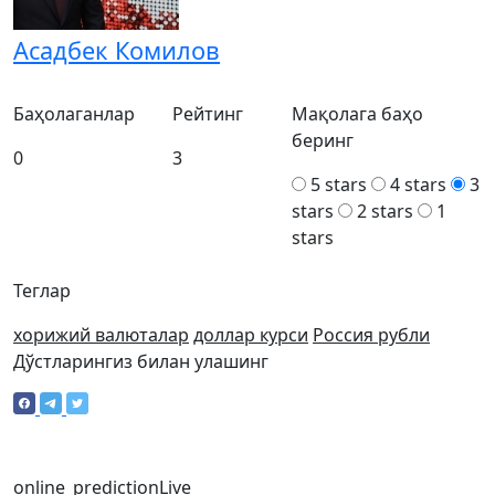
Асадбек Комилов
Баҳолаганлар
Рейтинг
Мақолага баҳо
беринг
0
3
5 stars
4 stars
3
stars
2 stars
1
stars
Теглар
хорижий валюталар
доллар курси
Россия рубли
Дўстларингиз билан улашинг
online_prediction
Live