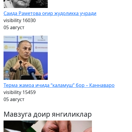
Саида Раметова оғир жудоликка учради
visibility
16030
05 август
Терма жамоа ичида “каламуш” бор – Каннаваро
visibility
15459
05 август
Мавзуга доир янгиликлар