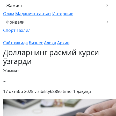
Жамият
Олам
Маданият-санъат
Интервью
Фойдали
Спорт
Таҳлил
Сайт хақида
Бизнес
Алоқа
Архив
Долларнинг расмий курси
ўзгарди
Жамият
−
17 октябр 2025
visibility
68856
timer
1 дақиқа