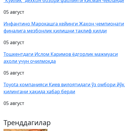
“Қўйлиқ” деҳқон бозори фаолияти қисман чекланди
05 август
Инфантино Марокашга кейинги Жаҳон чемпионати
финалига мезбонлик қилишни таклиф қилди
05 август
Тошкентдаги Ислом Каримов ёдгорлик мажмуаси
аҳоли учун очилмоқда
05 август
Toyota компанияси Киев вилоятидаги ўз омбори йўқ
қилингани ҳақида хабар берди
05 август
Тренддагилар