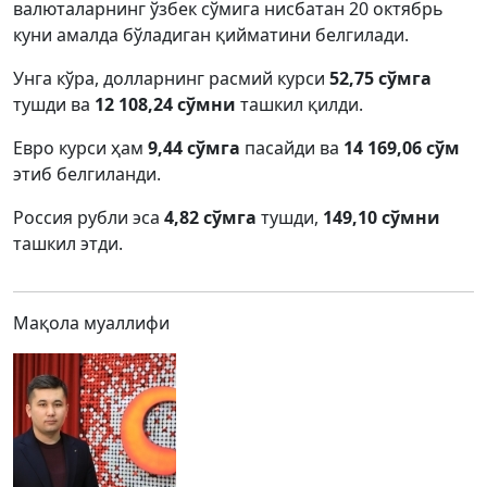
валюталарнинг ўзбек сўмига нисбатан 20 октябрь
куни амалда бўладиган қийматини белгилади.
Унга кўра, долларнинг расмий курси
52,75 сўмга
тушди ва
12 108,24 сўмни
ташкил қилди.
Евро курси ҳам
9,44 сўмга
пасайди ва
14 169,06 сўм
этиб белгиланди.
Россия рубли эса
4,82 сўмга
тушди,
149,10 сўмни
ташкил этди.
Мақола муаллифи