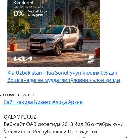
4
Kia Uzbekistan – Kia Sonet учун йиллик 0% дан
бошланадиган муддатли тўловни эълон қилди
arrow_upward
Сайт хақида
Бизнес
Алоқа
Архив
QALAMPIR.UZ.
Веб-сайт ОАВ сифатида 2018 йил 26 октябрь куни
Ўзбекистон Республикаси Президенти