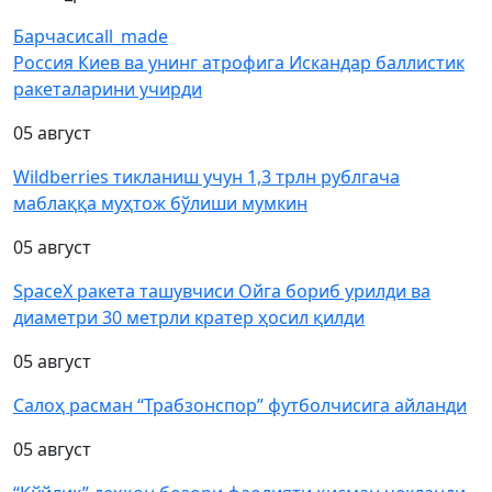
Барчаси
call_made
Россия Киев ва унинг атрофига Искандар баллистик
ракеталарини учирди
05 август
Wildberries тикланиш учун 1,3 трлн рублгача
маблаққа муҳтож бўлиши мумкин
05 август
SpaceX ракета ташувчиси Ойга бориб урилди ва
диаметри 30 метрли кратер ҳосил қилди
05 август
Салоҳ расман “Трабзонспор” футболчисига айланди
05 август