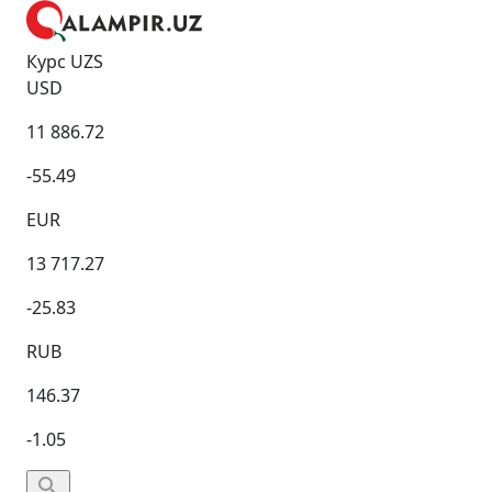
Курс UZS
USD
11 886.72
-55.49
EUR
13 717.27
-25.83
RUB
146.37
-1.05