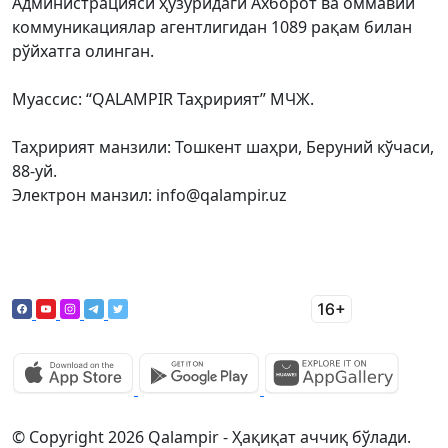
Администрацияси ҳузуридаги Ахборот ва оммавий
коммуникациялар агентлигидан 1089 рақам билан
рўйхатга олинган.
Муассис: “QALAMPIR Таҳририят” МЧЖ.
Таҳририят манзили: Тошкент шаҳри, Беруний кўчаси,
88-уй.
Электрон манзил: info@qalampir.uz
© Copyright 2026 Qalampir - Ҳақиқат аччиқ бўлади.