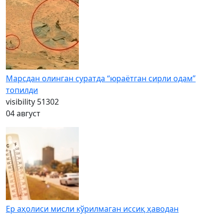
Марсдан олинган суратда “юраётган сирли одам”
топилди
visibility
51302
04 август
Ер аҳолиси мисли кўрилмаган иссиқ ҳаводан