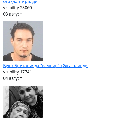
огоҳлантирилди
visibility
28060
03 август
Буюк Британияда “вампир” қўлга олинди
visibility
17741
04 август