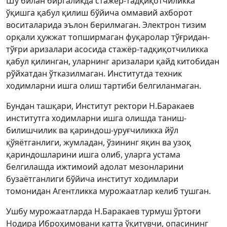
Шу билан биргаликда стажёр-тадқиқотчиликка
ўқишга қабул қилиш бўйича оммавий ахборот
воситаларида эълон берилмаган. Электрон тизим
орқали ҳужжат топширмаган фуқаролар тўғридан-
тўғри аризалари асосида стажёр-тадқиқотчиликка
қабул қилинган, уларнинг аризалари қайд китобидан
рўйхатдан ўтказилмаган. Институтда техник
ходимларни ишга олиш тартиби белгиланмаган.
Бундан ташқари, Институт ректори Н.Баракаев
институтга ходимларни ишга олишда таниш-
билишчилик ва қариндош-уруғчиликка йўл
қўяётганлиги, жумладан, ўзининг яқин ва узоқ
қариндошларини ишга олиб, уларга устама
белгилашда ижтимоий адолат мезонларини
бузаётганлиги бўйича институт ходимлари
томонидан Агентликка мурожаатлар келиб тушган.
Ушбу мурожаатларда Н.Баракаев турмуш ўртоғи
Нодира Иброҳимовани катта ўқитувчи, опасининг