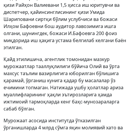
қизи Райҳон Валиевани 1,5 ҳисса иш юритувчи ва
диспетчер, қайинсинглисининг қизи Умида
Шариповани сиртқи бўлим услубчиси ва божаси
Илҳом Бафоевни бош аудитор лавозимига ишга
олгани, шунингдек, божаси И.Бафоевга 200 фоиз
миқдорида иш ҳақига устама белгилаб келгани баён
этилган.
Қайд этилишича, агентлик томонидан мазкур
мурожаатлар тааллуқлилиги бўйича Олий ва ўрта
махсус таълим вазирлигига юборилган бўлишига
қарамай, ўрганиш кунига қадар бу масалалар ўз
ечимини топмаган. Натижада ушбу ҳолатлар ариза
муаллифларининг ҳақли эътирозларига ҳамда
ижтимоий тармоқларда кенг баҳс-мунозараларга
сабаб бўлган.
Мурожаат асосида институтда ўтказилган
ўрганишларда 4 млрд сўмга яқин молиявий хато ва