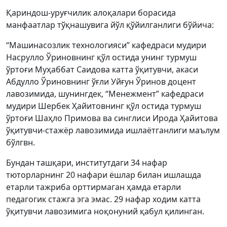
Қариндош-уруғчилик алоқалари борасида
манфаатлар тўқнашувига йўл қўйилганлиги бўйича:
“Машинасозлик технологияси” кафедраси мудири
Насрулло Ўриновнинг қўл остида унинг турмуш
ўртоғи Муҳаббат Саидова катта ўқитувчи, акаси
Абдулло Ўриновнинг ўғли Уйғун Ўринов доцент
лавозимида, шунингдек, “Менежмент” кафедраси
мудири Шербек Ҳайитовнинг қўл остида турмуш
ўртоғи Шаҳло Примова ва синглиси Ирода Ҳайитова
ўқитувчи-стажёр лавозимида ишлаётганлиги маълум
бўлгвн.
Бундан ташқари, институтдаги 34 нафар
тюторларнинг 20 нафари ёшлар билан ишлашда
етарли тажриба орттирмаган ҳамда етарли
педагогик стажга эга эмас. 29 нафар ходим катта
ўқитувчи лавозимига ноқонуний қабул қилинган.