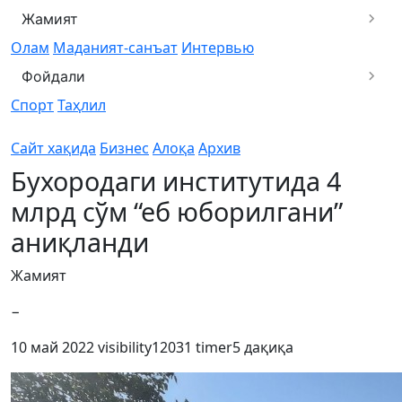
Жамият
Олам
Маданият-санъат
Интервью
Фойдали
Спорт
Таҳлил
Сайт хақида
Бизнес
Алоқа
Архив
Бухородаги институтида 4
млрд сўм “еб юборилгани”
аниқланди
Жамият
−
10 май 2022
visibility
12031
timer
5 дақиқа