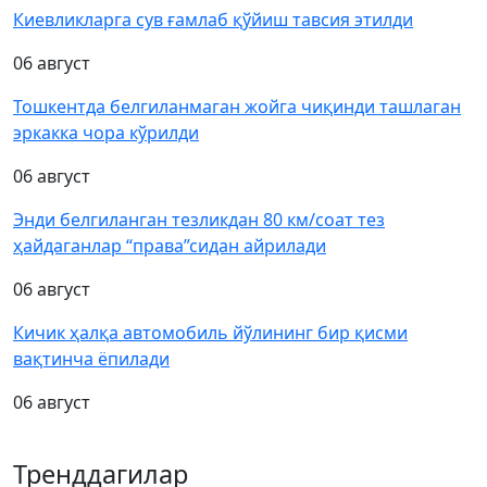
Киевликларга сув ғамлаб қўйиш тавсия этилди
06 август
Тошкентда белгиланмаган жойга чиқинди ташлаган
эркакка чора кўрилди
06 август
Энди белгиланган тезликдан 80 км/соат тез
ҳайдаганлар “права”сидан айрилади
06 август
Кичик ҳалқа автомобиль йўлининг бир қисми
вақтинча ёпилади
06 август
Тренддагилар