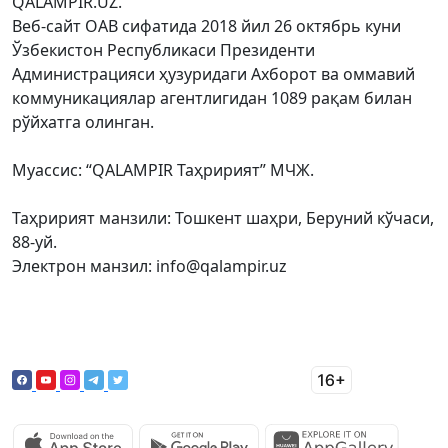
QALAMPIR.UZ.
Веб-сайт ОАВ сифатида 2018 йил 26 октябрь куни
Ўзбекистон Республикаси Президенти
Администрацияси ҳузуридаги Ахборот ва оммавий
коммуникациялар агентлигидан 1089 рақам билан
рўйхатга олинган.
Муассис: “QALAMPIR Таҳририят” МЧЖ.
Таҳририят манзили: Тошкент шаҳри, Беруний кўчаси,
88-уй.
Электрон манзил: info@qalampir.uz