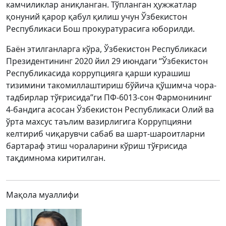
камчиликлар аниқланган. Тўпланган ҳужжатлар
қонуний қарор қабул қилиш учун Ўзбекистон
Республикаси Бош прокуратурасига юборилди.
Баён этилганларга кўра, Ўзбекистон Республикаси
Президентининг 2020 йил 29 июндаги “Ўзбекистон
Республикасида коррупцияга қарши курашиш
тизимини такомиллаштириш бўйича қўшимча чора-
тадбирлар тўғрисида”ги ПФ-6013-сон Фармонининг
4-бандига асосан Ўзбекистон Республикаси Олий ва
ўрта махсус таълим вазирлигига Коррупцияни
келтириб чиқарувчи сабаб ва шарт-шароитларни
бартараф этиш чораларини кўриш тўғрисида
тақдимнома киритилган.
Мақола муаллифи