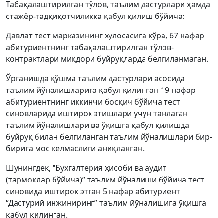
Табақалаштирилган тўлов, таълим дастурлари ҳамда
стажёр-тадқиқотчиликка қабул қилиш бўйича:
Давлат тест марказининг хулосасига кўра, 67 нафар
абитуриентнинг табақалаштирилган тўлов-
контрактлари миқдори буйруқларда белгиланмаган.
Ўрганишда қўшма таълим дастурлари асосида
таълим йўналишларига қабул қилинган 19 нафар
абитуриентнинг иккинчи босқич бўйича тест
синовларида иштирок этишлари учун танлаган
таълим йўналишлари ва ўқишга қабул қилишда
буйруқ билан белгиланган таълим йўналишлари бир-
бирига мос келмаслиги аниқланган.
Шунингдек, “Бухгалтерия ҳисоби ва аудит
(тармоқлар бўйича)” таълим йўналиши бўйича тест
синовида иштирок этган 5 нафар абитуриент
“Дастурий инжиниринг” таълим йўналишига ўқишга
қабул қилинган.