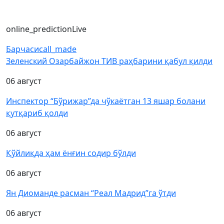
online_prediction
Live
Барчаси
call_made
Зеленский Озарбайжон ТИВ раҳбарини қабул қилди
06 август
Инспектор “Бўрижар”да чўкаётган 13 яшар болани
қутқариб қолди
06 август
Қўйлиқда ҳам ёнғин содир бўлди
06 август
Ян Диоманде расман “Реал Мадрид”га ўтди
06 август