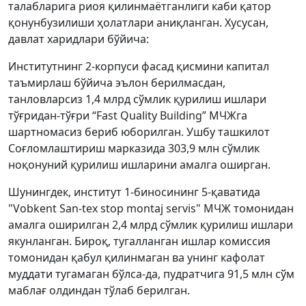
талабларига риоя қилинмаётганлиги каби қатор
қонунбузилиши ҳолатлари аниқланган. Хусусан,
давлат харидлари бўйича:
Институтнинг 2-корпуси фасад қисмини капитал
таъмирлаш бўйича эълон берилмасдан,
танловларсиз 1,4 млрд сўмлик қурилиш ишлари
тўғридан-тўғри “Fast Quality Building” МЧЖга
шартномасиз бериб юборилган. Ушбу ташкилот
Соғломлаштириш марказида 303,9 млн сўмлик
ноқонуний қурилиш ишларини амалга оширган.
Шунингдек, институт 1-биносининг 5-қаватида
"Vobkent San-tex stop montaj servis" МЧЖ томонидан
амалга оширилган 2,4 млрд сўмлик қурилиш ишлари
якунланган. Бироқ, тугалланган ишлар комиссия
томонидан қабул қилинмаган ва унинг кафолат
муддати тугамаган бўлса-да, пудратчига 91,5 млн сўм
маблағ олдиндан тўлаб берилган.