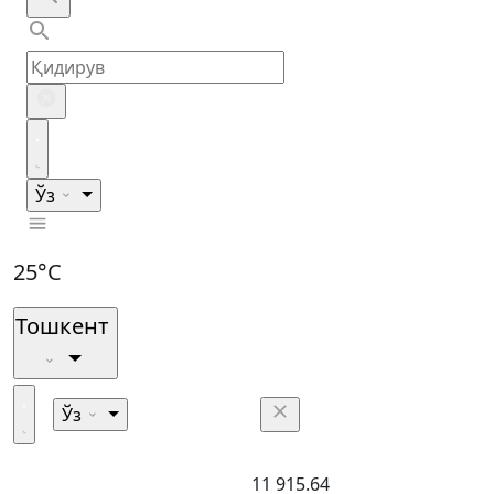
Ўз
25°C
Тошкент
Ўз
11 915.64