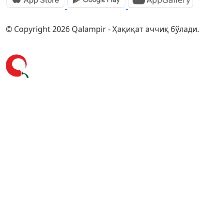
© Copyright 2026 Qalampir - Ҳақиқат аччиқ бўлади.