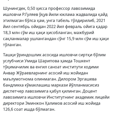
Шунингдек, 0,50 ҳисса профессор лавозимида
ишловчи Р.Гуляев ўқув йили юклама жадвалида қайд
этилмаган бўлса ҳам, унга табель тўлдирилиб, 2021
йил сентябрь ойидан 2022 йил февраль ойига қадар
18,3 млн сўм иш ҳақи ҳисобланган, мажбурий
сақланмалар ушлангандан сўнг 15,9 млн сўм иш ҳақи
тўланган.
Ташқи ўриндошлик асосида ишловчи сиртқи бўлим
услубчиси Умида Шарипова ҳамда Тошкент
тўқимачилик ва енгил саноат институти ходими
Анвар Жўраевларнинг асосий иш жойидан
маълумотнома олинмаган. Дилором Эргашева
бандликка кўмаклашиш маркази йўлланмасисиз
диспетчер лавозимига қабул қилинган. Доцент
лавозимига ишловчи Институтнинг академик лицейи
директори Эминжон Ҳалимов асосий иш жойида
126,6 соат ишда бўлмаган.