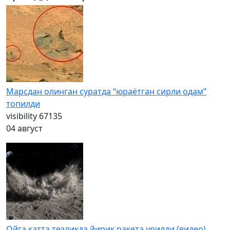
Марсдан олинган суратда “юраётган сирли одам”
топилди
visibility
67135
04 август
Ойга катта тезликда йирик ракета урилди (видео)