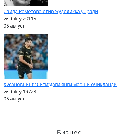
Саида Раметова оғир жудоликка учради
visibility
20115
05 август
Ҳусановнинг “Сити”даги янги маоши очиқланди
visibility
19723
05 август
Бизнес