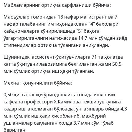
Маблағларнинг ортиқча сарфланиши бўйича:
Масъуллар томонидан 18 нафар магистрант ва 7
нафар талабанинг имтиҳонда олган “4” баҳолари
қайдномаларга кўчирилишида “5” баҳога
ўзгартирилганлиги натижасида 14,7 млн сўмдан зиёд
стипендиялар ортиқча тўлангани аниқланди.
Шунингдек, ассистент-ўқитувчиларга 71 та ҳолатда
катта ўқитувчи лавозимига белгиланган жами 50,5
млн сўмлик ортиқча иш ҳақи тўланган.
Меҳнат қонунчилиги бўйича:
0,50 ҳисса ташқи ўриндошлик асосида ишловчи
кафедра профессори Х.Камилова текширув кунига
қадар ишга келмаган бўлса-да, унга январь ойида 4,3
млн сўмлик иш ҳақи ҳисобланиб, мажбурий
ушланмалар сақланган ҳолда 3,7 млн сўм тўлаб
берилган.