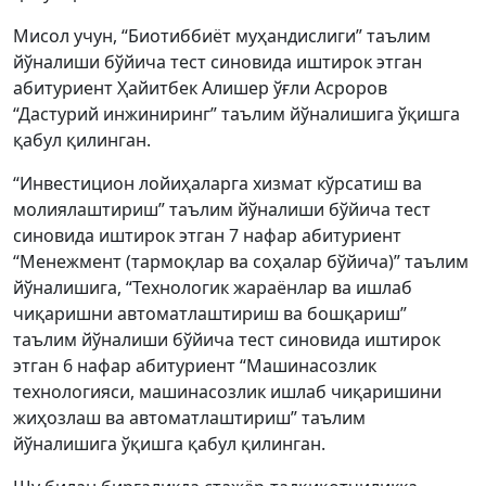
Мисол учун, “Биотиббиёт муҳандислиги” таълим
йўналиши бўйича тест синовида иштирок этган
абитуриент Ҳайитбек Алишер ўғли Асроров
“Дастурий инжиниринг” таълим йўналишига ўқишга
қабул қилинган.
“Инвестицион лойиҳаларга хизмат кўрсатиш ва
молиялаштириш” таълим йўналиши бўйича тест
синовида иштирок этган 7 нафар абитуриент
“Менежмент (тармоқлар ва соҳалар бўйича)” таълим
йўналишига, “Технологик жараёнлар ва ишлаб
чиқаришни автоматлаштириш ва бошқариш”
таълим йўналиши бўйича тест синовида иштирок
этган 6 нафар абитуриент “Машинасозлик
технологияси, машинасозлик ишлаб чиқаришини
жиҳозлаш ва автоматлаштириш” таълим
йўналишига ўқишга қабул қилинган.