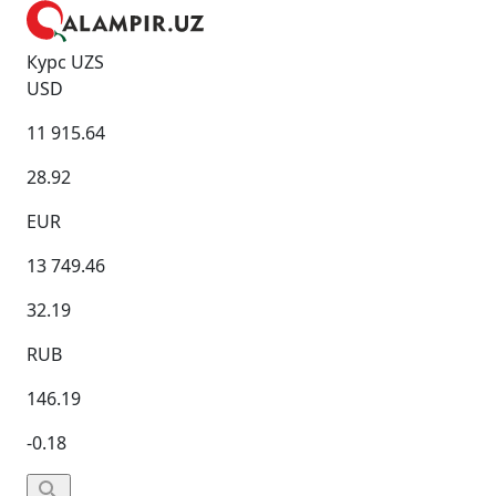
Курс UZS
USD
11 915.64
28.92
EUR
13 749.46
32.19
RUB
146.19
-0.18