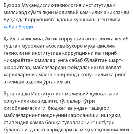
Бухоро Муҳандислик-технология институтида 4
миллиард сўмга яқин молиявий камчилик аниқланди.
Бу ҳақда Коррупцияга қарши курашиш агентлиги
хабар берди.
Қайд этилишича, Аксилкоррупция агентлигига келиб
тушган мурожаат асосида Бухоро муҳандислик-
технология институтида коррупцияни келтириб
чиқараётган омиллар, унга сабаб бўлаётган шарт-
шароитлар, маблағлардан фойдаланиш ва давлат
харидларини амалга оширишда қонунчиликка риоя
этилиши аҳволи ўрганилган.
Ўрганишда Институтнинг молиявий ҳужжатлари
қонунчиликка зидлиги, тўловлар тўғри
ҳисобланмаслиги, бюджет ва ундан ташқари
маблағларнинг ноқонуний сарфланиши, иш ҳақи,
стипендия ҳамда бошқа тўловларнинг нотўғри
тўлангани, давлат харидлари ва меҳнат қонунчилиги