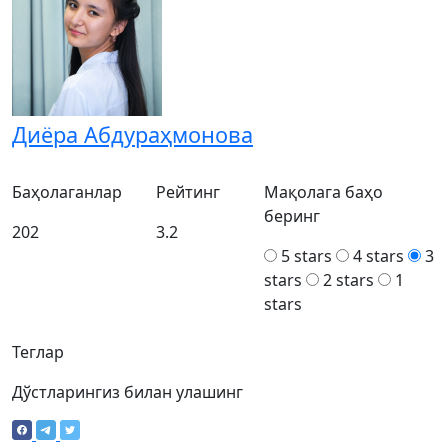
Диёра Абдураҳмoнова
Баҳолаганлар
Рейтинг
Мақолага баҳо
беринг
202
3.2
5 stars
4 stars
3
stars
2 stars
1
stars
Теглар
Дўстларингиз билан улашинг