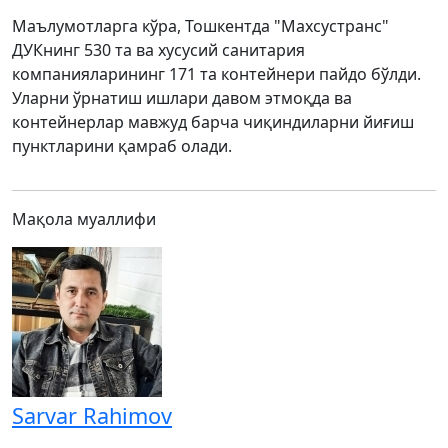
Маълумотларга кўра, Тошкентда "Махсустранс"
ДУКнинг 530 та ва хусусий санитария
компанияларининг 171 та контейнери пайдо бўлди.
Уларни ўрнатиш ишлари давом этмоқда ва
контейнерлар мавжуд барча чиқиндиларни йиғиш
пунктларини қамраб олади.
Мақола муаллифи
Sarvar Rahimov