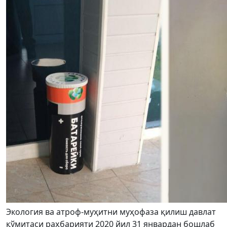
Экология ва атроф-муҳитни муҳофаза қилиш давлат
қўмитаси раҳбарияти 2020 йил 31 январдан бошлаб