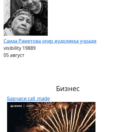
Саида Раметова оғир жудоликка учради
visibility
19889
05 август
Бизнес
Барчаси
call_made