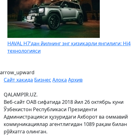
HAVAL H7’дан йилнинг энг қизиқарли янгилиги: Hi4
K
технологияси
arrow_upward
Сайт хақида
Бизнес
Алоқа
Архив
QALAMPIR.UZ.
Веб-сайт ОАВ сифатида 2018 йил 26 октябрь куни
Ўзбекистон Республикаси Президенти
Администрацияси ҳузуридаги Ахборот ва оммавий
коммуникациялар агентлигидан 1089 рақам билан
рўйхатга олинган.