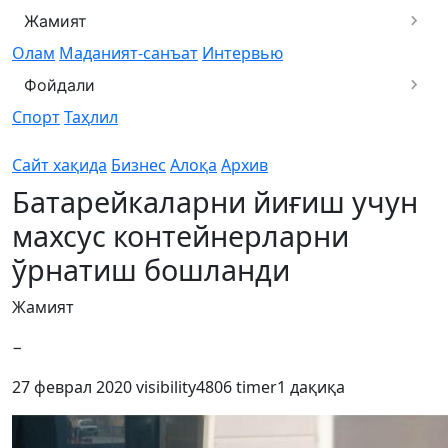
Жамият
Олам
Маданият-санъат
Интервью
Фойдали
Спорт
Таҳлил
Сайт хақида
Бизнес
Алоқа
Архив
Батарейкаларни йиғиш учун
махсус контейнерларни
ўрнатиш бошланди
Жамият
−
27 феврал 2020
visibility
4806
timer
1 дақиқа