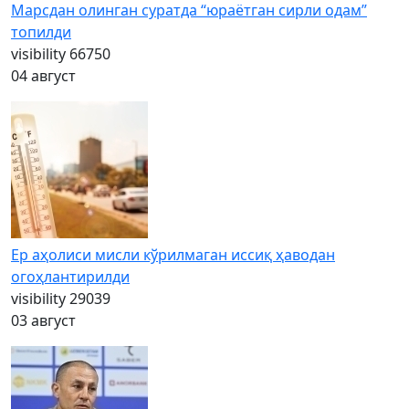
Марсдан олинган суратда “юраётган сирли одам”
топилди
visibility
66750
04 август
Ер аҳолиси мисли кўрилмаган иссиқ ҳаводан
огоҳлантирилди
visibility
29039
03 август