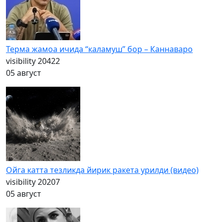
Терма жамоа ичида “каламуш” бор – Каннаваро
visibility
20422
05 август
Ойга катта тезликда йирик ракета урилди (видео)
visibility
20207
05 август