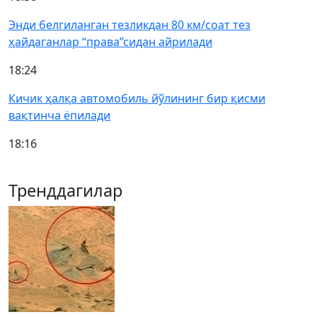
Энди белгиланган тезликдан 80 км/соат тез
ҳайдаганлар “права”сидан айрилади
18:24
Кичик ҳалқа автомобиль йўлининг бир қисми
вақтинча ёпилади
18:16
Тренддагилар