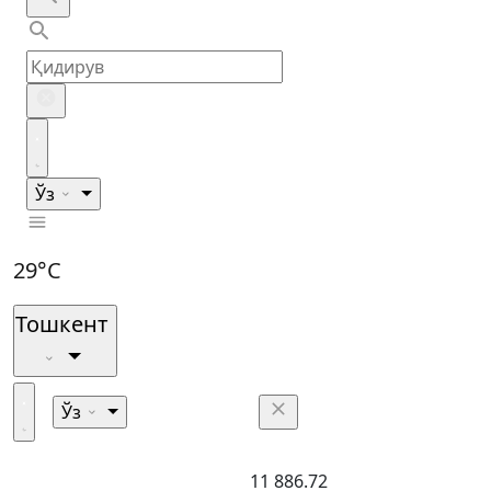
Ўз
29°C
Тошкент
Ўз
11 886.72