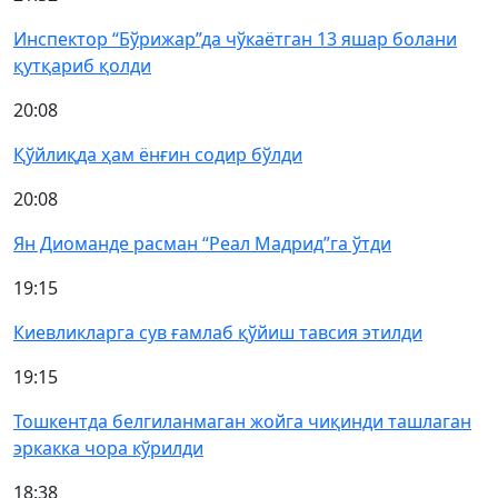
Инспектор “Бўрижар”да чўкаётган 13 яшар болани
қутқариб қолди
20:08
Қўйлиқда ҳам ёнғин содир бўлди
20:08
Ян Диоманде расман “Реал Мадрид”га ўтди
19:15
Киевликларга сув ғамлаб қўйиш тавсия этилди
19:15
Тошкентда белгиланмаган жойга чиқинди ташлаган
эркакка чора кўрилди
18:38