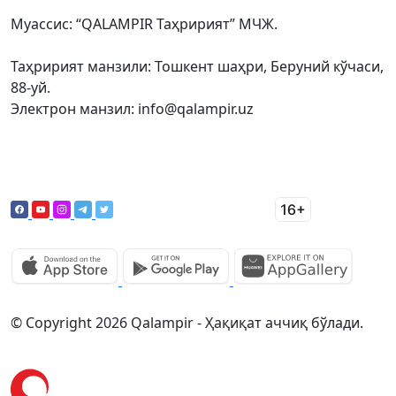
Муассис: “QALAMPIR Таҳририят” МЧЖ.
Таҳририят манзили: Тошкент шаҳри, Беруний кўчаси,
88-уй.
Электрон манзил: info@qalampir.uz
© Copyright 2026 Qalampir - Ҳақиқат аччиқ бўлади.