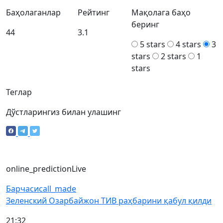
Баҳолаганлар
Рейтинг
Мақолага баҳо
беринг
44
3.1
5 stars
4 stars
3
stars
2 stars
1
stars
Теглар
Дўстларингиз билан улашинг
online_prediction
Live
Барчаси
call_made
Зеленский Озарбайжон ТИВ раҳбарини қабул қилди
21:32