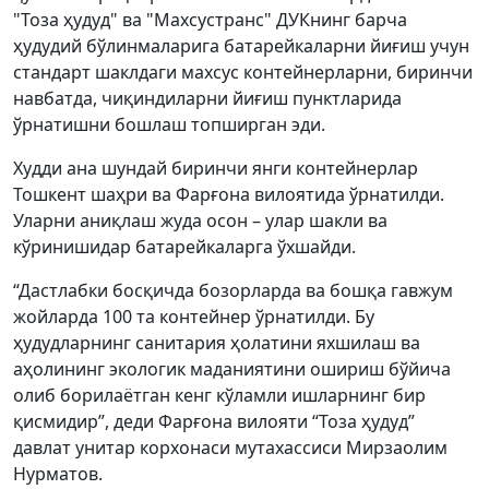
"Тоза ҳудуд" ва "Махсустранс" ДУКнинг барча
ҳудудий бўлинмаларига батарейкаларни йиғиш учун
стандарт шаклдаги махсус контейнерларни, биринчи
навбатда, чиқиндиларни йиғиш пунктларида
ўрнатишни бошлаш топширган эди.
Худди ана шундай биринчи янги контейнерлар
Тошкент шаҳри ва Фарғона вилоятида ўрнатилди.
Уларни аниқлаш жуда осон – улар шакли ва
кўринишидар батарейкаларга ўхшайди.
“Дастлабки босқичда бозорларда ва бошқа гавжум
жойларда 100 та контейнер ўрнатилди. Бу
ҳудудларнинг санитария ҳолатини яхшилаш ва
аҳолининг экологик маданиятини ошириш бўйича
олиб борилаётган кенг кўламли ишларнинг бир
қисмидир”, деди Фарғона вилояти “Тоза ҳудуд”
давлат унитар корхонаси мутахассиси Мирзаолим
Нурматов.