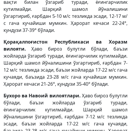
вақти билан ўзгариб туради, ёғингарчилик
кутилмайди. Шарқий шамол йўналишини
ўзгартириб, ғарбдан 5-10 м/с тезликда эсади, 12-17 м/
с гача кучайиши мумкин. Ҳарорат кечаси 22-24°,
кундузи 37-39° бўлади.
Қорақалпоғистон Республикаси ва Хоразм
вилояти.
Ҳаво бироз булутли бўлади, баъзи
жойларда ўзгариб туради, ёғингарчилик кутилмайди.
Шарқий шамол йўналишини ўзгартириб, ғарбдан 7-
12 м/с тезликда эсади, баъзи жойларда 17-22 м/с гача
кучаяди, баъзида 23-28 м/с гача кучайиши мумкин.
Ҳарорат кечаси 21-26°, кундузи 35-40° бўлади.
Бухоро ва Навоий вилоятлари.
Ҳаво бироз булутли
бўлади, баъзи жойларда ўзгариб туради,
ёғингарчилик кутилмайди. Шарқий шамол
йўналишини ўзгартириб, ғарбдан 7-12 м/с тезликда
эсади, баъзи жойларда 17-22 м/с гача кучаяди,
баъзида 23-28 м/с гача кучайиши мумкин. Ҳарорат