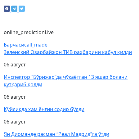
online_prediction
Live
Барчаси
call_made
Зеленский Озарбайжон ТИВ раҳбарини қабул қилди
06 август
Инспектор “Бўрижар”да чўкаётган 13 яшар болани
қутқариб қолди
06 август
Қўйлиқда ҳам ёнғин содир бўлди
06 август
Ян Диоманде расман “Реал Мадрид”га ўтди