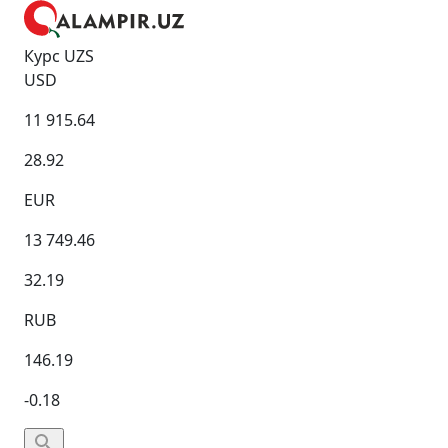
Курс UZS
USD
11 915.64
28.92
EUR
13 749.46
32.19
RUB
146.19
-0.18