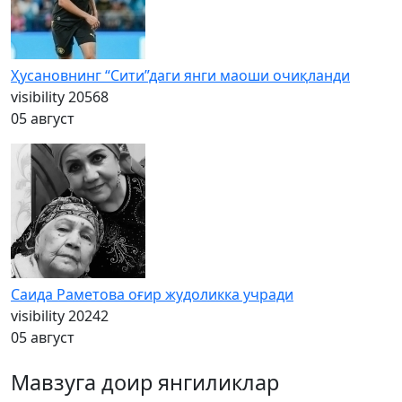
Ҳусановнинг “Сити”даги янги маоши очиқланди
visibility
20568
05 август
Саида Раметова оғир жудоликка учради
visibility
20242
05 август
Мавзуга доир янгиликлар