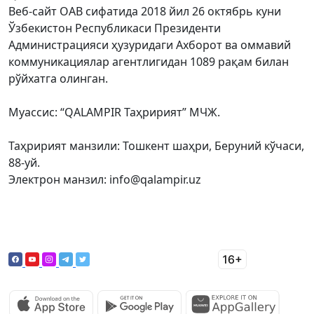
Веб-сайт ОАВ сифатида 2018 йил 26 октябрь куни
Ўзбекистон Республикаси Президенти
Администрацияси ҳузуридаги Ахборот ва оммавий
коммуникациялар агентлигидан 1089 рақам билан
рўйхатга олинган.
Муассис: “QALAMPIR Таҳририят” МЧЖ.
Таҳририят манзили: Тошкент шаҳри, Беруний кўчаси,
88-уй.
Электрон манзил: info@qalampir.uz