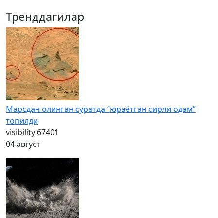
Тренддагилар
Марсдан олинган суратда “юраётган сирли одам”
топилди
visibility
67401
04 август