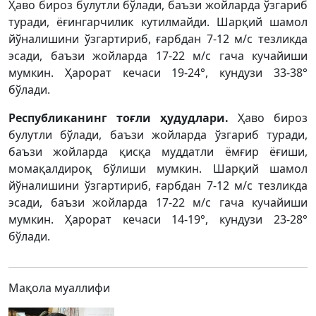
Ҳаво бироз булутли бўлади, баъзи жойларда ўзгариб
туради, ёғингарчилик кутилмайди. Шарқий шамол
йўналишини ўзгартириб, ғарбдан 7-12 м/с тезликда
эсади, баъзи жойларда 17-22 м/с гача кучайиши
мумкин. Ҳарорат кечаси 19-24°, кундузи 33-38°
бўлади.
Республиканинг тоғли ҳудудлари.
Ҳаво бироз
булутли бўлади, баъзи жойларда ўзгариб туради,
баъзи жойларда қисқа муддатли ёмғир ёғиши,
момақалдироқ бўлиши мумкин. Шарқий шамол
йўналишини ўзгартириб, ғарбдан 7-12 м/с тезликда
эсади, баъзи жойларда 17-22 м/с гача кучайиши
мумкин. Ҳарорат кечаси 14-19°, кундузи 23-28°
бўлади.
Мақола муаллифи