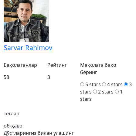
Sarvar Rahimov
Баҳолаганлар
Рейтинг
Мақолага баҳо
беринг
58
3
5 stars
4 stars
3
stars
2 stars
1
stars
Теглар
об-ҳаво
Дўстларингиз билан улашинг