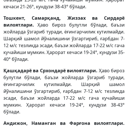
кечаси 21-26°, кундузи 38-43° бўлади.
Тошкент, Самарқанд, Жиззах ва Сирдарё
вилоятлари.
Ҳаво бироз булутли бўлади, баъзи
жойларда ўзгариб туради, ёғингарчилик кутилмайди.
Шарқий шамол йўналишини ўзгартириб, ғарбдан 7-
12 м/с тезликда эсади, баъзи жойларда 17-22 м/с гача
кучайиши мумкин. Ҳарорат кечаси 19-24°, кундузи 35-
40° бўлади.
Қашқадарё ва Срхондарё вилоятлари.
Ҳаво бироз
булутли бўлади, баъзи жойларда ўзгариб туради,
ёғингарчилик кутилмайди. Шарқий шамол
йўналишини ўзгартириб, ғарбдан 7-12 м/с тезликда
эсади, баъзи жойларда 17-22 м/с гача кучайиши
мумкин. Ҳарорат кечаси 19-24°, кундузи 38-43°
бўлади.
Андижон, Наманган ва Фарғона вилоятлари.