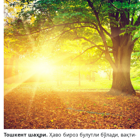
Тошкент шаҳри.
Ҳаво бироз булутли бўлади, вақти-