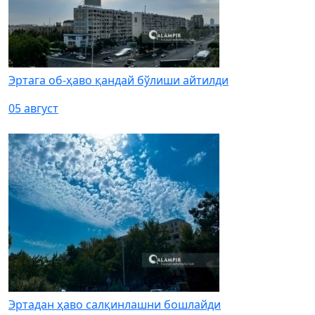
Эртага об-ҳаво қандай бўлиши айтилди
05 август
Эртадан ҳаво салқинлашни бошлайди