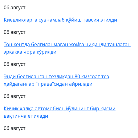
06 август
Киевликларга сув ғамлаб қўйиш тавсия этилди
06 август
Тошкентда белгиланмаган жойга чиқинди ташлаган
эркакка чора кўрилди
06 август
Энди белгиланган тезликдан 80 км/соат тез
ҳайдаганлар “права”сидан айрилади
06 август
Кичик ҳалқа автомобиль йўлининг бир қисми
вақтинча ёпилади
06 август