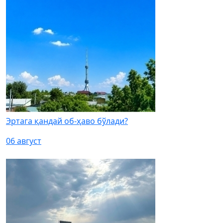
Эртага қандай об-ҳаво бўлади?
06 август