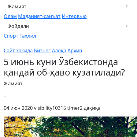
Жамият
Олам
Маданият-санъат
Интервью
Фойдали
Спорт
Таҳлил
Сайт хақида
Бизнес
Алоқа
Архив
5 июнь куни Ўзбекистонда
қандай об-ҳаво кузатилади?
Жамият
−
04 июн 2020
visibility
10315
timer
2 дақиқа