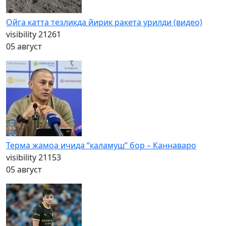
Ойга катта тезликда йирик ракета урилди (видео)
visibility
21261
05 август
Терма жамоа ичида “каламуш” бор – Каннаваро
visibility
21153
05 август